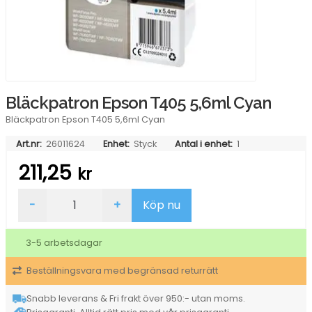
Bläckpatron Epson T405 5,6ml Cyan
Bläckpatron Epson T405 5,6ml Cyan
Art.nr:
26011624
Enhet:
Styck
Antal i enhet:
1
211,25
kr
Bläckpatron
-
+
Köp nu
Epson
T405
5,6ml
3-5 arbetsdagar
Cyan
mängd
Beställningsvara med begränsad returrätt
Snabb leverans & Fri frakt över 950:- utan moms.