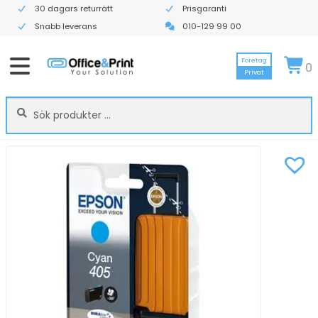
30 dagars returrätt
Prisgaranti
Snabb leverans
010-129 99 00
Företag
0
Privat
Sök
Sök
efter: