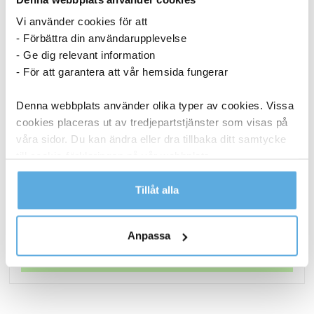
Vi använder cookies för att
- Förbättra din användarupplevelse
- Ge dig relevant information
- För att garantera att vår hemsida fungerar
Denna webbplats använder olika typer av cookies. Vissa
cookies placeras ut av tredjepartstjänster som visas på
våra sidor. Du kan ändra eller dra tillbaka ditt samtycke
Torkrulle Tork W1/2/3 Rengöringsduk Slitstark
till cookie-förklaringen på vår webbplats.
Vit 320mmx114m
Läs mer i vår integritetspolicy om vilka vi är, hur du
Tillåt alla
1 048,75
kr
kontaktar oss och på vilket sätt vi behandlar
Torkrulle
personuppgifter.
Köp nu
Anpassa
Tork
W1/2/3
I lager
Rengöringsduk
Slitstark
Vit