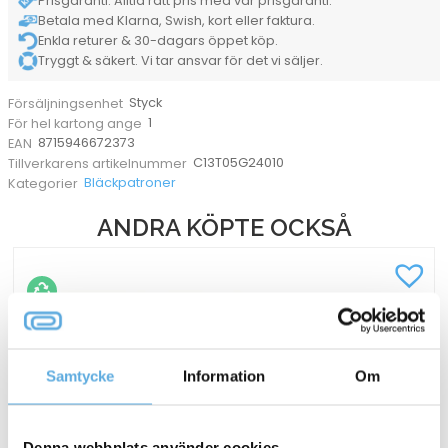
Prisgaranti. Alltid rätt pris med vår prisgaranti.
Betala med Klarna, Swish, kort eller faktura.
Enkla returer & 30-dagars öppet köp.
Tryggt & säkert. Vi tar ansvar för det vi säljer.
Styck
Försäljningsenhet
1
För hel kartong ange
8715946672373
EAN
C13T05G24010
Tillverkarens artikelnummer
Bläckpatroner
Kategorier
ANDRA KÖPTE OCKSÅ
Samtycke
Information
Om
Denna webbplats använder cookies