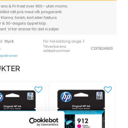
ans & Fri frakt över 950:- utan moms.
Alltid rätt pris med vår prisgaranti.
larna, Swish, kort eller faktura.
er & 30-dagars öppet köp.
rt. Vi tar ansvar för det vi säljer.
Styck
1
et
För hel kartong ange
Tillverkarens
5
C13T824900
artikelnummer
kpatroner
UKTER