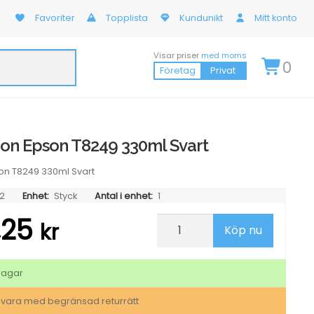
Favoriter
Topplista
Kundunikt
Mitt konto
Visar priser
med moms
0
Företag
Privat
on Epson T8249 330ml Svart
on T8249 330ml Svart
2
Enhet:
Styck
Antal i enhet:
1
1,25
Bläckpatron
kr
Köp nu
Epson
T8249
330ml
Svart
dagar
mängd
svara med begränsad returrätt