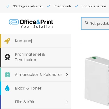
30 dagars returrätt
Prisgaranti
Snabb leverans
Sök
Sök
efter:
Kampanj
Profilmateriel &
Trycksaker
Almanackor & Kalendrar
Bläck & Toner
Fika & Kök