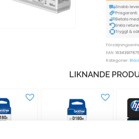
Snabb lever
Prisgaranti. 
Betala med K
Enkla retur
Tryggt & säke
Försäljningsenh
1034391767
EAN
Bläc
Kategorier
LIKNANDE PROD