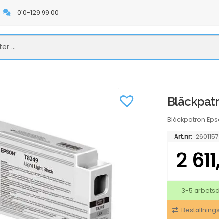
010-129 99 00
Bläckpatr
Bläckpatron Eps
Art.nr:
2601157
2 61
3-5 arbets
Beställning