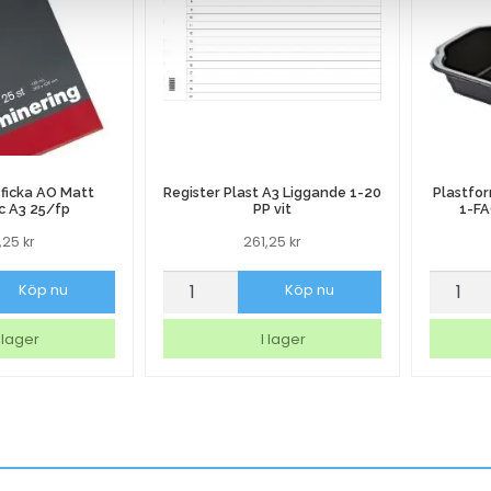
ficka AO Matt
Register Plast A3 Liggande 1-20
Plastfo
c A3 25/fp
PP vit
1-FA
6,25
kr
261,25
kr
ficka
Register
Plastf
Köp nu
Köp nu
Plast
Dunifo
A3
Take
 lager
I lager
Liggande
Away
1-
1-
20
FACK
PP
1100ml
vit
246/kr