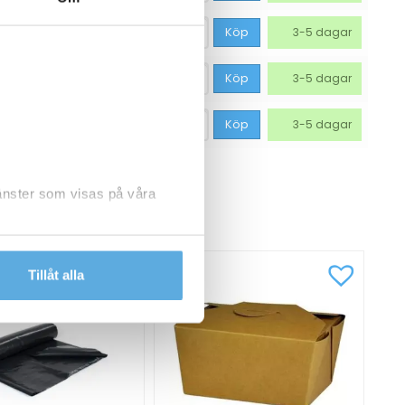
423,75
kr
Köp
3-5 dagar
423,75
kr
Köp
3-5 dagar
711,25
kr
Köp
3-5 dagar
jänster som visas på våra
CKSÅ
dlar personuppgifter.
Tillåt alla