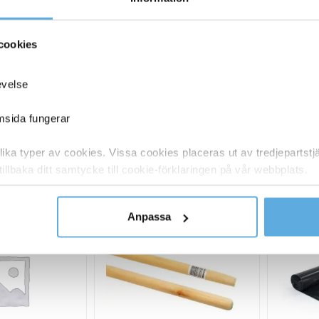
26011077
Bläckpatron HP 935XL C2P24AE cyan
cookies
26011078
Bläckpatron HP 935XL C2P25AE magenta
evelse
26011073
Bläckpatron HP 934XL C2P23AE svart
emsida fungerar
ka typer av cookies. Vissa cookies placeras ut av tredjepartst
ANDRA KÖPTE O
tillbaka ditt samtycke till cookie-förklaringen på vår webbplats.
y om vilka vi är, hur du kontaktar oss och på vilket sätt vi behan
Anpassa