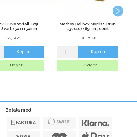
Ka
k LD Matavfall 125L
Matbox Delibox Morris S Brun
 Svart 750x1150mm
130x107x65mm 700ml
56,19
kr
136,25
kr
ck
Matbox
Ka
Köp nu
Köp nu
Delibox
B
all
Morris
N
I lager
I lager
S
2
Brun
ink
130x107x65mm
1s
150mm
700ml
gl
mängd
m
Betala med