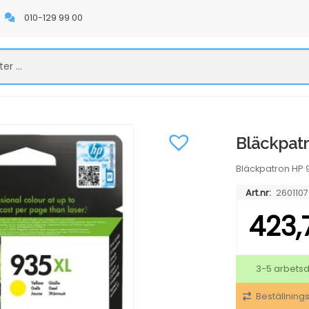
010-129 99 00
Bläckpat
Bläckpatron HP 
Art.nr:
2601107
423,
3-5 arbets
Beställning