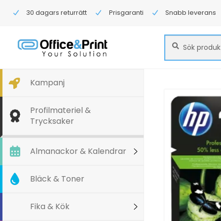
30 dagars returrätt
Prisgaranti
Snabb leverans
Sök
Sök
efter:
Kampanj
Profilmateriel &
Trycksaker
Almanackor & Kalendrar
Bläck & Toner
Fika & Kök