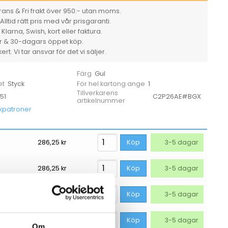
ans & Fri frakt över 950:- utan moms.
Alltid rätt pris med vår prisgaranti.
larna, Swish, kort eller faktura.
er & 30-dagars öppet köp.
rt. Vi tar ansvar för det vi säljer.
Gul
Färg
Styck
1
et
För hel kartong ange
Tillverkarens
51
C2P26AE#BGX
artikelnummer
kpatroner
286,25
kr
Köp
3-5 dagar
286,25
kr
Köp
3-5 dagar
286,25
kr
Köp
3-5 dagar
411,25
kr
Köp
3-5 dagar
Om