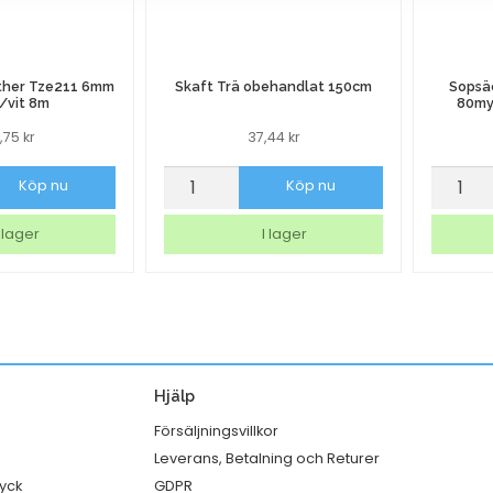
ther Tze211 6mm
Skaft Trä obehandlat 150cm
Sopsäc
/vit 8m
80my
8,75
kr
37,44
kr
Skaft
Sopsä
Köp nu
Köp nu
Trä
LD
obehandlat
Matavf
 lager
I lager
150cm
125L
mängd
80my
Svart
750x1
mängd
Hjälp
Försäljningsvillkor
Leverans, Betalning och Returer
ryck
GDPR