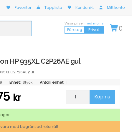
Favoriter
Topplista
Kundunikt
Mitt konto
Visar priser
med moms
0
Företag
Privat
ron HP 935XL C2P26AE gul
935XL C2P26AE gul
9
Enhet:
Styck
Antal i enhet:
1
75
Bläckpatron
kr
Köp nu
HP
935XL
C2P26AE
gul
dagar
mängd
svara med begränsad returrätt