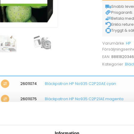
Snabb lever
Prisgaranti. 
Betala med K
Enkla retur
Tryggt & säke
HP
Varumärke
Försäljningsenh
8881820346
EAN
Bläc
Kategorier
26011074
Bläckpatron HP No935 C2P20AE cyan
26011075
Bläckpatron HP No935 C2P21AE magenta
26011076
Bläckpatron HP No935 C2P22AE gul
26011072
Bläckpatron HP 934 C2P19AE svart
Information