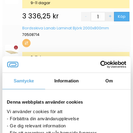
9-11 dagar
3 336,25
kr
Köp
Bordsskiva Lanab Laminat Björk 2000x800mm
70508714
9-11 dagar
3 336,25
kr
Köp
Samtycke
Information
Om
Bordsskiva Lanab Laminat Bok 2000x800mm
70508713
Denna webbplats använder cookies
Vi använder cookies för att
9-11 dagar
- Förbättra din användarupplevelse
3 336,25
kr
Köp
- Ge dig relevant information
- För att garantera att vår hemsida fungerar