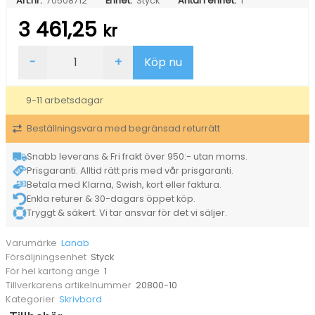
Art.nr:
70508712
Enhet:
Styck
Antal i enhet:
1
3 461,25
kr
Bordsskiva
-
+
Köp nu
Lanab
Laminat
Ek
9-11 arbetsdagar
2000x800mm
mängd
Beställningsvara med begränsad returrätt
Snabb leverans & Fri frakt över 950:- utan moms.
Prisgaranti. Alltid rätt pris med vår prisgaranti.
Betala med Klarna, Swish, kort eller faktura.
Enkla returer & 30-dagars öppet köp.
Tryggt & säkert. Vi tar ansvar för det vi säljer.
Lanab
Varumärke
Styck
Försäljningsenhet
1
För hel kartong ange
20800-10
Tillverkarens artikelnummer
Skrivbord
Kategorier