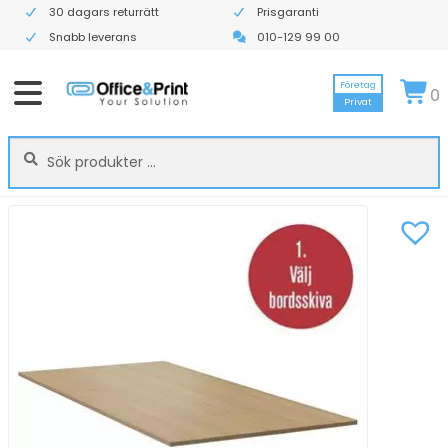
30 dagars returrätt
Prisgaranti
Snabb leverans
010-129 99 00
Företag
0
Privat
Sök
Sök
efter: