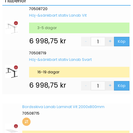
Tillbehör
70508720
Höj-&sänkbart stativ Lanab Vit
3-5 dagar
6 998,75
kr
Köp
70508719
Höj-&sänkbart stativ Lanab Svart
16-19 dagar
6 998,75
kr
Köp
Bordsskiva Lanab Laminat Vit 2000x800mm
70508715