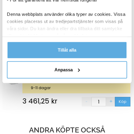
Bordsskiva Lanab Laminat Mörkgrå 2000x800mm
70508717
Denna webbplats använder olika typer av cookies. Vissa
cookies placeras ut av tredjepartstjänster som visas på
våra sidor. Du kan ändra eller dra tillbaka ditt samtycke
9-11 dagar
till cookie-förklaringen på vår webbplats.
3 461,25
kr
Köp
Läs mer i vår integritetspolicy om vilka vi är, hur du
Tillåt alla
kontaktar oss och på vilket sätt vi behandlar
Bordsskiva Lanab Laminat Ljusgrå 2000x800mm
personuppgifter.
70508716
Anpassa
9-11 dagar
3 461,25
kr
Köp
ANDRA KÖPTE OCKSÅ