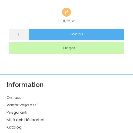
1 311,25
kr
Bordslampa
Köp nu
LED
Securit
I lager
Georgina
Vit
mängd
Information
Om oss
Varför välja oss?
Prisgaranti
Miljö och Hållbarhet
Katalog