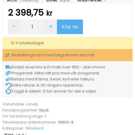
Art.nr:
70508702
Enhet:
Styck
Antal i enhet:
1
2 398,75
kr
Bordsskiva
-
+
Köp nu
Lanab
Laminat
Ljusgrå
9-11 arbetsdagar
1600x800mm
mängd
Beställningsvara med begränsad returrätt
Snabb leverans & Fri frakt över 950:- utan moms.
Prisgaranti. Alltid rätt pris med vår prisgaranti.
Betala med Klarna, Swish, kort eller faktura.
Enkla returer & 30-dagars öppet köp.
Tryggt & säkert. Vi tar ansvar för det vi säljer.
Lanab
Varumärke
Styck
Försäljningsenhet
1
För hel kartong ange
16800-8
Tillverkarens artikelnummer
Skrivbord
Kategorier