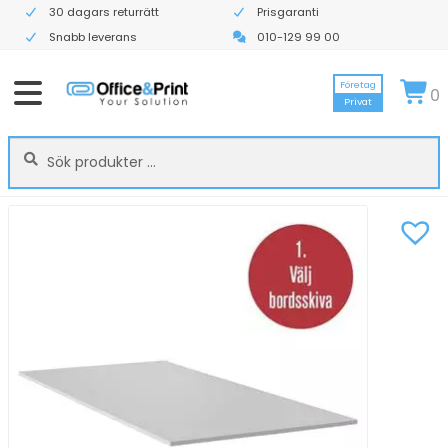
30 dagars returrätt
Prisgaranti
Snabb leverans
010-129 99 00
Företag
0
Privat
Sök
Sök
efter: