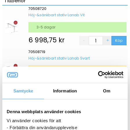
Tillbehör
70508720
Höj-&sänkbart stativ Lanab Vit
3-5 dagar
6 998,75
kr
Köp
70508719
Höj-&sänkbart stativ Lanab Svart
16-19 dagar
6 998,75
kr
Köp
Samtycke
Information
Om
Bordsskiva Lanab Laminat Vit 1600x800mm
70508701
Denna webbplats använder cookies
Vi använder cookies för att
- Förbättra din användarupplevelse