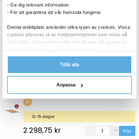
3-5 dagar
- Ge dig relevant information
- För att garantera att vår hemsida fungerar
2 298,75
kr
Köp
Denna webbplats använder olika typer av cookies. Vissa
Bordsskiva Lanab Laminat Björk 1600x800mm
cookies placeras ut av tredjepartstjänster som visas på
70508700
våra sidor. Du kan ändra eller dra tillbaka ditt samtycke
till cookie-förklaringen på vår webbplats.
12-15 dagar
Läs mer i vår integritetspolicy om vilka vi är, hur du
Tillåt alla
2 298,75
kr
kontaktar oss och på vilket sätt vi behandlar
Köp
personuppgifter.
Anpassa
Bordsskiva Lanab Laminat Bok 1600x800mm
70508699
12-15 dagar
2 298,75
kr
Köp