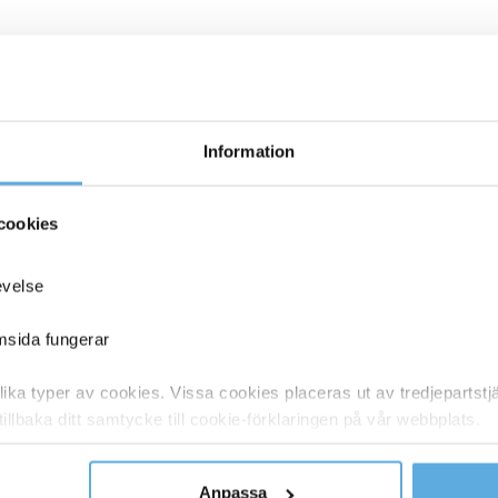
70508685
Bordsskiva Lanab Laminat Vit 1200x800mm
70508684
Bordsskiva Lanab Laminat Björk 1200x800mm
Information
70508683
Bordsskiva Lanab Laminat Bok 1200x800mm
cookies
70508687
Bordsskiva Lanab Laminat Mörkgrå 1200x800mm
evelse
70508686
Bordsskiva Lanab Laminat Ljusgrå 1200x800mm
emsida fungerar
70508680
Bordsskiva Lanab Laminat Ek 1200x800mm
ka typer av cookies. Vissa cookies placeras ut av tredjepartst
tillbaka ditt samtycke till cookie-förklaringen på vår webbplats.
70508681
Bordsskiva Lanab Laminat Ljus Ask 1200x800mm
y om vilka vi är, hur du kontaktar oss och på vilket sätt vi behan
Anpassa