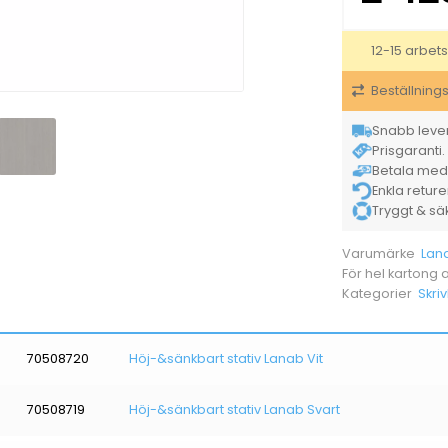
12-15 arbet
Beställning
Snabb lever
Prisgaranti. 
Betala med K
Enkla retur
Tryggt & säke
Lan
Varumärke
För hel kartong
Skri
Kategorier
70508720
Höj-&sänkbart stativ Lanab Vit
70508719
Höj-&sänkbart stativ Lanab Svart