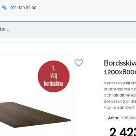
010-129 99 00
Bordsskiv
1200x80
Bordsskiva till 
levereras med ka
och lätt att ren
Bordsskiva är ste
Höj- & sänkbart s
Art.nr:
705086
2 42