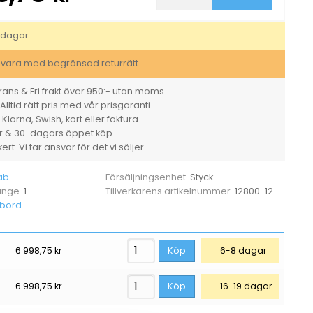
Laminat
Mörk
Ask
sdagar
1200x800mm
mängd
svara med begränsad returrätt
ans & Fri frakt över 950:- utan moms.
Alltid rätt pris med vår prisgaranti.
larna, Swish, kort eller faktura.
er & 30-dagars öppet köp.
rt. Vi tar ansvar för det vi säljer.
ab
Styck
Försäljningsenhet
1
12800-12
 ange
Tillverkarens artikelnummer
vbord
6 998,75
kr
Köp
6-8 dagar
6 998,75
kr
Köp
16-19 dagar