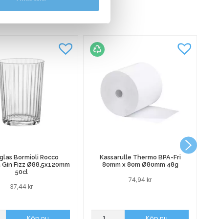
CKSÅ
glas Bormioli Rocco
Kassarulle Thermo BPA-Fri
a Gin Fizz Ø88,5x120mm
80mm x 80m Ø80mm 48g
50cl
74,94
kr
37,44
kr
as
Kassarulle
Al
Köp nu
Köp nu