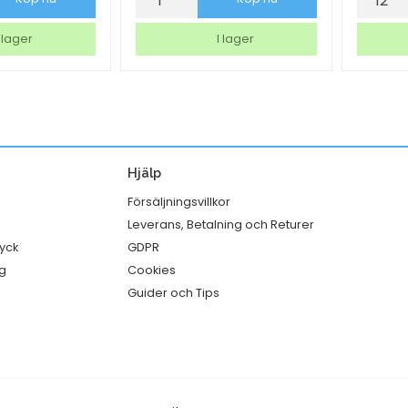
Brother
Bormiol
DCP-
Rocco
 lager
I lager
T580DW
Exclusi
Bläck
Gin
mängd
Fizz
Ø88,5
50cl
Hjälp
mängd
Försäljningsvillkor
Leverans, Betalning och Returer
ryck
GDPR
g
Cookies
Guider och Tips