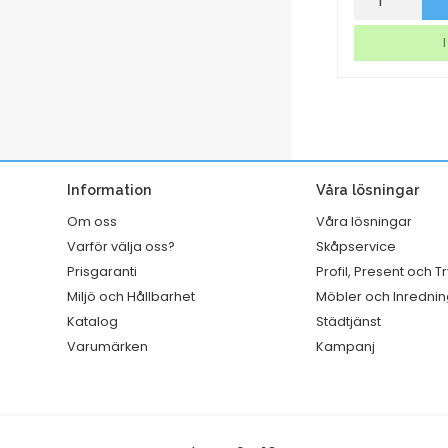
Tork
Dymo
A1
Letra
I lager
I
Premium
tag
Fruktdoft
vit
mängd
mängd
Information
Våra lösningar
Om oss
Våra lösningar
Varför välja oss?
Skåpservice
Prisgaranti
Profil, Present och T
Miljö och Hållbarhet
Möbler och Inrednin
Katalog
Städtjänst
Varumärken
Kampanj