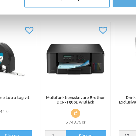
ANDRA KÖPTE O
o Letra tag vit
Multifunktionsskrivare Brother
Drink
DCP-T580DW Bläck
Exclusiv
2,44
kr
5 748,75
kr
Multifunktionsskrivare
Drinkgl
Köp nu
Köp nu