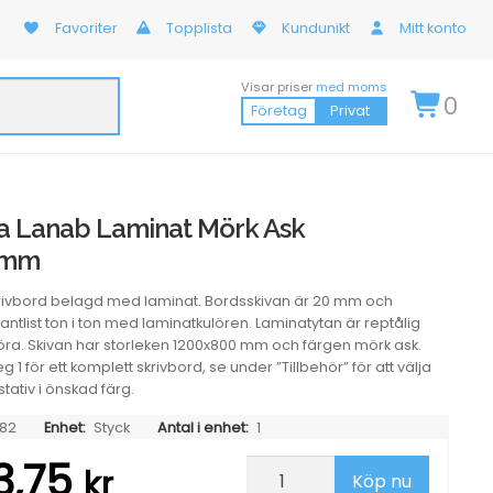
Favoriter
Topplista
Kundunikt
Mitt konto
Visar priser
med moms
0
Företag
Privat
a Lanab Laminat Mörk Ask
0mm
skrivbord belagd med laminat. Bordsskivan är 20 mm och
ntlist ton i ton med laminatkulören. Laminatytan är reptålig
göra. Skivan har storleken 1200x800 mm och färgen mörk ask.
g 1 för ett komplett skrivbord, se under ”Tillbehör” för att välja
tativ i önskad färg.
82
Enhet:
Styck
Antal i enhet:
1
3,75
Bordsskiva
kr
Köp nu
Lanab