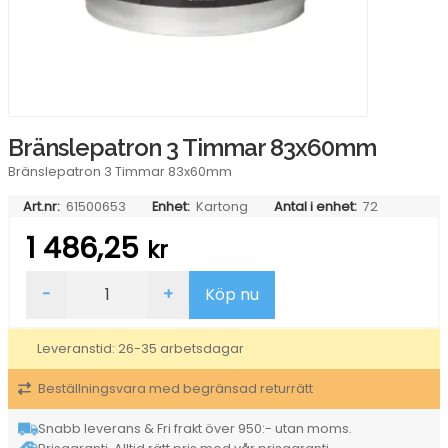
Bränslepatron 3 Timmar 83x60mm
Bränslepatron 3 Timmar 83x60mm
Art.nr:
61500653
Enhet:
Kartong
Antal i enhet:
72
1 486,25
kr
Bränslepatron
-
+
Köp nu
3
Timmar
83x60mm
Leveranstid: 26-35 arbetsdagar
mängd
Beställningsvara med begränsad returrätt
Snabb leverans & Fri frakt över 950:- utan moms.