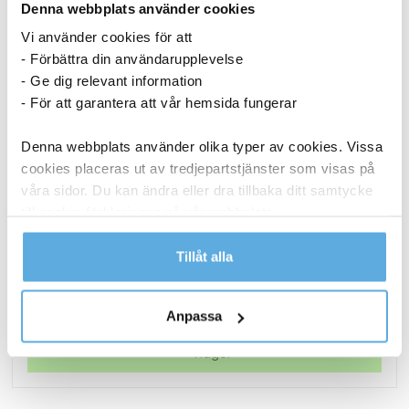
Denna webbplats använder cookies
Vi använder cookies för att
- Förbättra din användarupplevelse
- Ge dig relevant information
- För att garantera att vår hemsida fungerar
Denna webbplats använder olika typer av cookies. Vissa
cookies placeras ut av tredjepartstjänster som visas på
våra sidor. Du kan ändra eller dra tillbaka ditt samtycke
till cookie-förklaringen på vår webbplats.
Lamineringsficka AO Matt 2x125mic A3 25/fp
Läs mer i vår integritetspolicy om vilka vi är, hur du
Tillåt alla
186,25
kr
kontaktar oss och på vilket sätt vi behandlar
personuppgifter.
Lamineringsficka
Köp nu
Anpassa
AO
Matt
I lager
2x125mic
A3