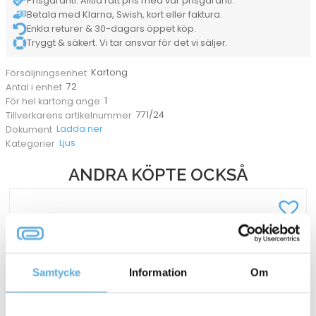
Prisgaranti. Alltid rätt pris med vår prisgaranti.
Betala med Klarna, Swish, kort eller faktura.
Enkla returer & 30-dagars öppet köp.
Tryggt & säkert. Vi tar ansvar för det vi säljer.
Kartong
Försäljningsenhet
72
Antal i enhet
1
För hel kartong ange
771/24
Tillverkarens artikelnummer
Ladda ner
Dokument
Ljus
Kategorier
ANDRA KÖPTE OCKSÅ
Samtycke
Information
Om