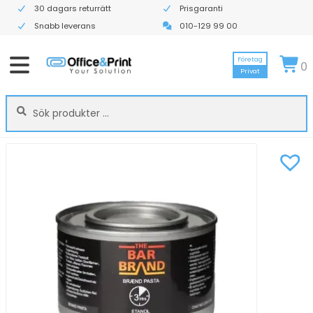
30 dagars returrätt
Prisgaranti
Snabb leverans
010-129 99 00
Företag
0
Privat
Sök
Sök
efter: