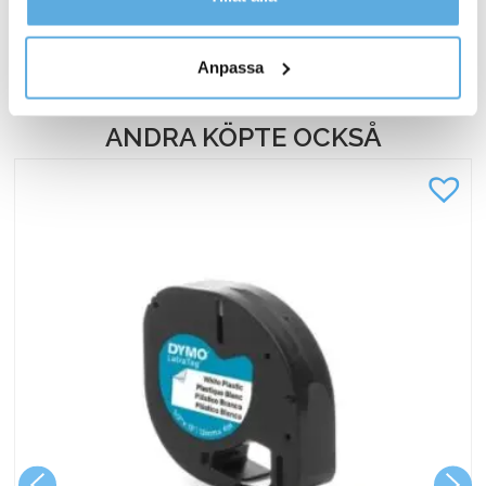
kontaktar oss och på vilket sätt vi behandlar
511,25
kr
Köp
personuppgifter.
Anpassa
ANDRA KÖPTE OCKSÅ