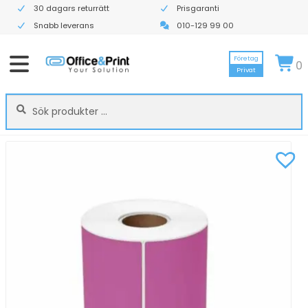
30 dagars returrätt
Prisgaranti
Snabb leverans
010-129 99 00
Företag
0
Privat
Sök
Sök
efter: