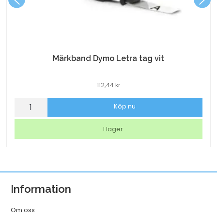
Märkband Dymo Letra tag vit
112,44
kr
Märkband
Köp nu
Dymo
Letra
I lager
tag
vit
mängd
Information
Om oss