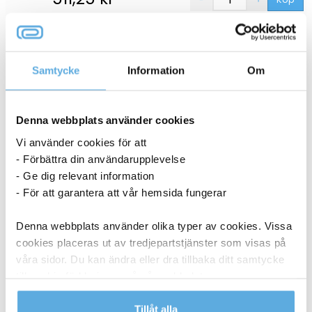
Däcketikett MT400-005 Kärna 38mm Grön 102x74mm
35252744
Samtycke
Information
Om
I lager
511,25
kr
Köp
Denna webbplats använder cookies
Däcketikett MT400-005 Kärna 38mm Blå 102x74mm
Vi använder cookies för att
35252743
- Förbättra din användarupplevelse
- Ge dig relevant information
16-19 dagar
- För att garantera att vår hemsida fungerar
511,25
kr
Köp
Denna webbplats använder olika typer av cookies. Vissa
cookies placeras ut av tredjepartstjänster som visas på
Däcketikett MT400-005 Kärna 38mm Orange
101,6x74mm
våra sidor. Du kan ändra eller dra tillbaka ditt samtycke
35252809
till cookie-förklaringen på vår webbplats.
I lager
Läs mer i vår integritetspolicy om vilka vi är, hur du
Tillåt alla