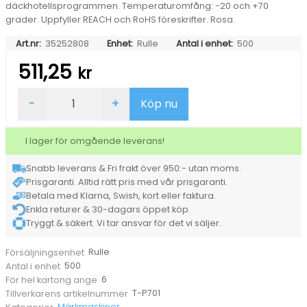
däckhotellsprogrammen. Temperaturomfång: -20 och +70
grader. Uppfyller REACH och RoHS föreskrifter. Rosa.
Art.nr:
35252808
Enhet:
Rulle
Antal i enhet:
500
511,25
kr
Däcketikett
-
+
Köp nu
MT400-
005
Kärna
I lager för omgående leverans!
38mm
Rosa
Snabb leverans & Fri frakt över 950:- utan moms.
101,6x74mm
Prisgaranti. Alltid rätt pris med vår prisgaranti.
mängd
Betala med Klarna, Swish, kort eller faktura.
Enkla returer & 30-dagars öppet köp.
Tryggt & säkert. Vi tar ansvar för det vi säljer.
Rulle
Försäljningsenhet
500
Antal i enhet
6
För hel kartong ange
T-P701
Tillverkarens artikelnummer
Märkmaskiner