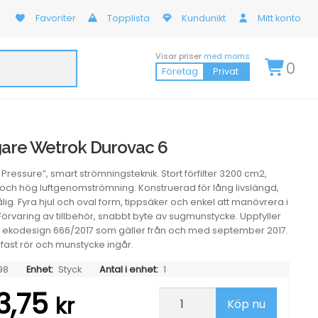
Favoriter
Topplista
Kundunikt
Mitt konto
Visar priser
med moms
0
Företag
Privat
re Wetrok Durovac 6
Pressure”, smart strömningsteknik. Stort förfilter 3200 cm2,
ng och hög luftgenomströmning. Konstruerad för lång livslängd,
lig. Fyra hjul och oval form, tippsäker och enkel att manövrera i
. Förvaring av tillbehör, snabbt byte av sugmunstycke. Uppfyller
m ekodesign 666/2017 som gäller från och med september 2017.
g, fast rör och munstycke ingår.
98
Enhet:
Styck
Antal i enhet:
1
3,75
Dammsugare
kr
Köp nu
Wetrok