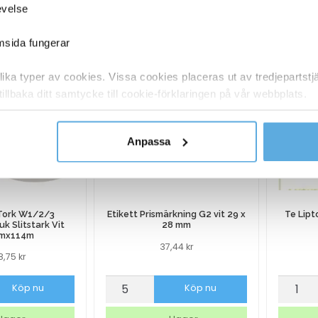
ANDRA KÖPTE O
evelse
emsida fungerar
ka typer av cookies. Vissa cookies placeras ut av tredjepartst
tillbaka ditt samtycke till cookie-förklaringen på vår webbplats.
y om vilka vi är, hur du kontaktar oss och på vilket sätt vi behan
Anpassa
 Tork W1/2/3
Etikett Prismärkning G2 vit 29 x
Te Lipt
k Slitstark Vit
28 mm
mx114m
37,44
kr
48,75
kr
Etikett
Te
Köp nu
Köp nu
Prismärkning
Lipton