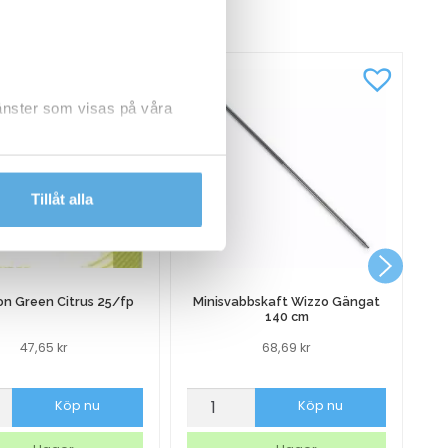
CKSÅ
jänster som visas på våra
dlar personuppgifter.
Tillåt alla
P
on Green Citrus 25/fp
Minisvabbskaft Wizzo Gängat
140 cm
47,65
kr
68,69
kr
Minisvabbskaft
Pl
Köp nu
Köp nu
Wizzo
A