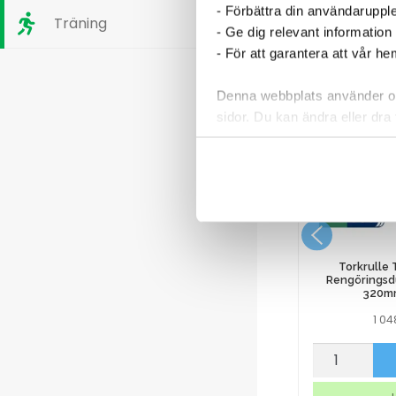
- Förbättra din användaruppl
Träning
- Ge dig relevant information
- För att garantera att vår h
Denna webbplats använder oli
sidor. Du kan ändra eller dra 
Läs mer i vår integritetspolic
160x250mm
Ballongvisp 110 mm handtag
rostfri 450 mm
348,75
kr
Torkrulle
Rengöringsdu
320m
1 0
Ballongvisp
Torkrulle
p nu
Köp nu
110
Tork