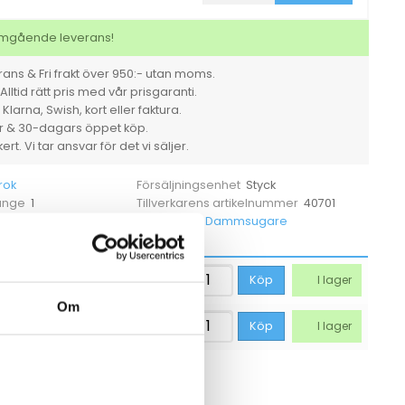
Durovac
6
mängd
 omgående leverans!
ans & Fri frakt över 950:- utan moms.
Alltid rätt pris med vår prisgaranti.
larna, Swish, kort eller faktura.
er & 30-dagars öppet köp.
rt. Vi tar ansvar för det vi säljer.
rok
Styck
Försäljningsenhet
1
40701
 ange
Tillverkarens artikelnummer
a ner
Dammsugare
Kategorier
fp
311,25
kr
Köp
I lager
Om
ce
361,25
kr
Köp
I lager