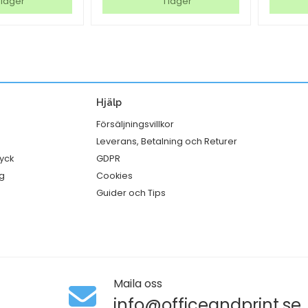
G2
Green
 lager
I lager
duk
vit
Citrus
29
25/fp
x
mängd
m
28
mm
Hjälp
mängd
Försäljningsvillkor
Leverans, Betalning och Returer
ryck
GDPR
g
Cookies
Guider och Tips
Maila oss
info@officeandprint.se