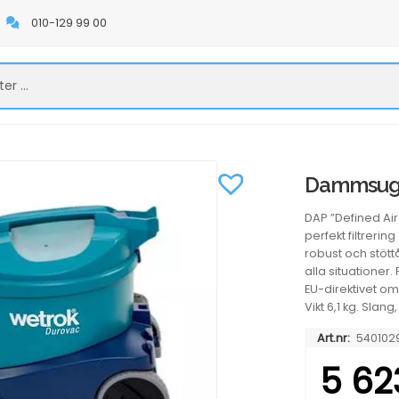
010-129 99 00
Dammsuga
DAP ”Defined Air 
perfekt filtreri
robust och stöttå
alla situationer
EU-direktivet o
Vikt 6,1 kg. Slan
Art.nr:
540102
5 62