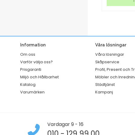
mm
W1/2/3
I lager
I
handtag
Rengörings
rostfri
Slitstark
450
Vit
mm
320mmx114
mängd
mängd
Information
Våra lösningar
Om oss
Våra lösningar
Varför välja oss?
Skåpservice
Prisgaranti
Profil, Present och T
Miljö och Hållbarhet
Möbler och Inrednin
Katalog
Städtjänst
Varumärken
Kampanj
Vardagar 9 - 16
010 - 129 99 00