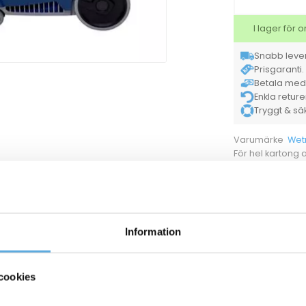
I lager för
Snabb lever
Prisgaranti. 
Betala med K
Enkla retur
Tryggt & säke
Wet
Varumärke
För hel kartong
Ladd
Dokument
54010142
Dammsugarpåsar Wetrok Monovac Comfort 6 10/
Information
54020362
Dammsugarpåse Wetrok Monovac Comfort flee
cookies