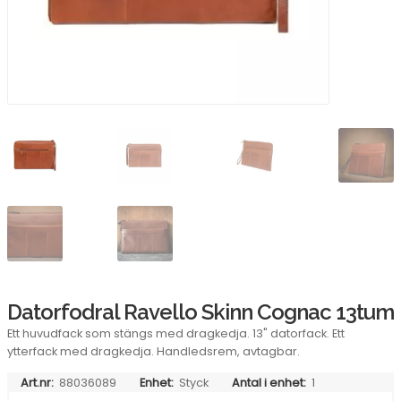
Datorfodral Ravello Skinn Cognac 13tum
Ett huvudfack som stängs med dragkedja. 13" datorfack. Ett
ytterfack med dragkedja. Handledsrem, avtagbar.
Art.nr:
88036089
Enhet:
Styck
Antal i enhet:
1