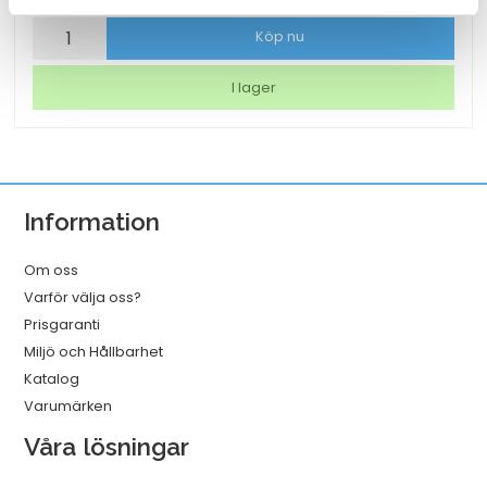
Torkrulle
Köp nu
Tork
W1/2/3
I lager
Rengöringsduk
Slitstark
Vit
320mmx114m
Information
mängd
Om oss
Varför välja oss?
Prisgaranti
Miljö och Hållbarhet
Katalog
Varumärken
Våra lösningar