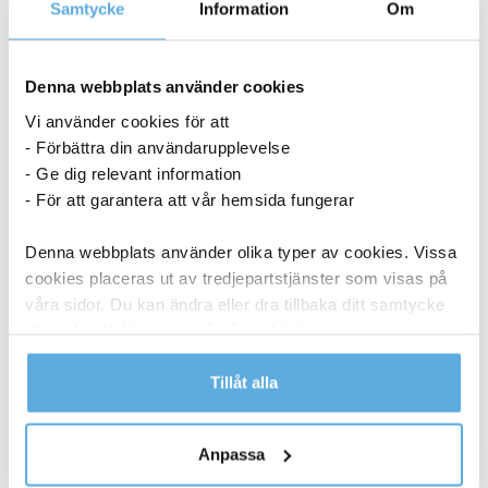
Samtycke
Information
Om
Denna webbplats använder cookies
Vi använder cookies för att
- Förbättra din användarupplevelse
- Ge dig relevant information
- För att garantera att vår hemsida fungerar
Denna webbplats använder olika typer av cookies. Vissa
cookies placeras ut av tredjepartstjänster som visas på
våra sidor. Du kan ändra eller dra tillbaka ditt samtycke
till cookie-förklaringen på vår webbplats.
Läs mer i vår integritetspolicy om vilka vi är, hur du
Tillåt alla
kontaktar oss och på vilket sätt vi behandlar
Torkrulle Tork W1/2/3 Rengöringsduk Slitstark
personuppgifter.
Vit 320mmx114m
Anpassa
1 048,75
kr