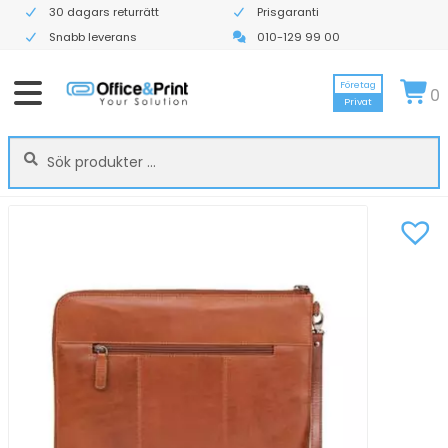
30 dagars returrätt
Prisgaranti
Snabb leverans
010-129 99 00
Företag
0
Privat
Sök
Sök
efter: