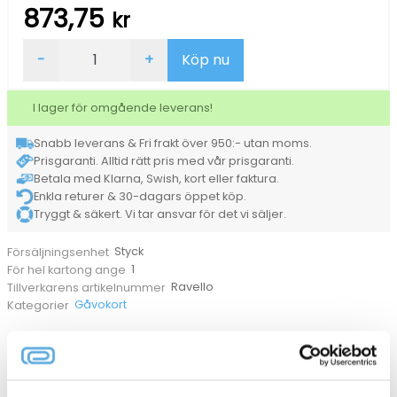
873,75
kr
Datorfodral
-
+
Köp nu
Ravello
Skinn
Cognac
I lager för omgående leverans!
13tum
mängd
Snabb leverans & Fri frakt över 950:- utan moms.
Prisgaranti. Alltid rätt pris med vår prisgaranti.
Betala med Klarna, Swish, kort eller faktura.
Enkla returer & 30-dagars öppet köp.
Tryggt & säkert. Vi tar ansvar för det vi säljer.
Styck
Försäljningsenhet
1
För hel kartong ange
Ravello
Tillverkarens artikelnummer
Gåvokort
Kategorier
ANDRA KÖPTE OCKSÅ