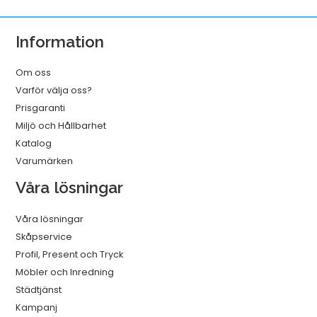
Vit
320mmx114m
Information
mängd
Om oss
Varför välja oss?
Prisgaranti
Miljö och Hållbarhet
Katalog
Varumärken
Våra lösningar
Våra lösningar
Skåpservice
Profil, Present och Tryck
Möbler och Inredning
Städtjänst
Kampanj