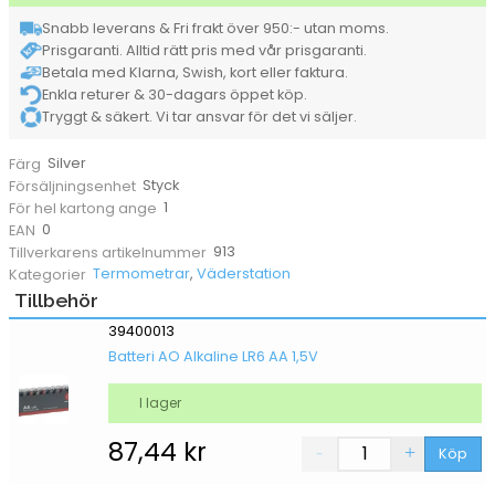
100x65mm
Snabb leverans & Fri frakt över 950:- utan moms.
mängd
Prisgaranti. Alltid rätt pris med vår prisgaranti.
Betala med Klarna, Swish, kort eller faktura.
Enkla returer & 30-dagars öppet köp.
Tryggt & säkert. Vi tar ansvar för det vi säljer.
Silver
Färg
Styck
Försäljningsenhet
1
För hel kartong ange
0
EAN
913
Tillverkarens artikelnummer
Termometrar
,
Väderstation
Kategorier
Tillbehör
39400013
Batteri AO Alkaline LR6 AA 1,5V
I lager
87,44
kr
Köp