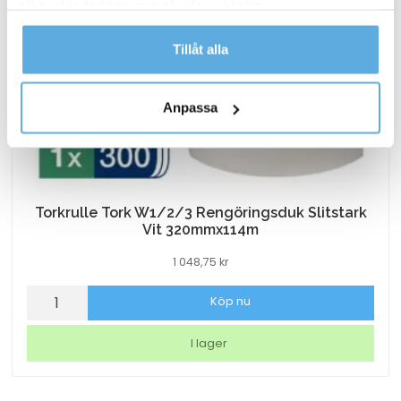
till cookie-förklaringen på vår webbplats.
Läs mer i vår integritetspolicy om vilka vi är, hur du
Tillåt alla
kontaktar oss och på vilket sätt vi behandlar
personuppgifter.
Anpassa
Torkrulle Tork W1/2/3 Rengöringsduk Slitstark
Vit 320mmx114m
1 048,75
kr
Torkrulle
Köp nu
Tork
W1/2/3
I lager
Rengöringsduk
Slitstark