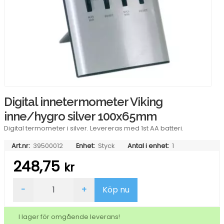
Digital innetermometer Viking
inne/hygro silver 100x65mm
Digital termometer i silver. Levereras med 1st AA batteri.
Art.nr:
39500012
Enhet:
Styck
Antal i enhet:
1
248,75
kr
Digital
-
+
Köp nu
innetermometer
Viking
inne/hygro
I lager för omgående leverans!
silver