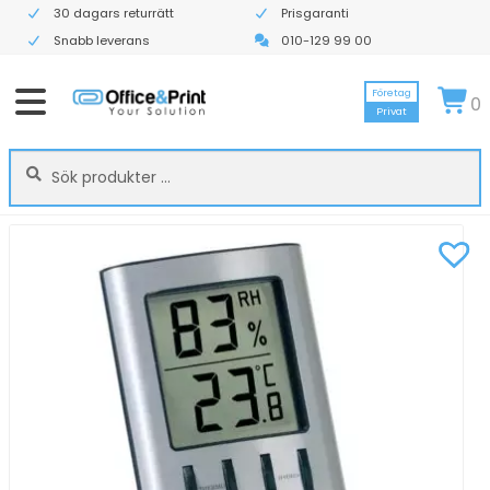
30 dagars returrätt
Prisgaranti
Snabb leverans
010-129 99 00
Företag
0
Privat
Sök
Sök
efter: