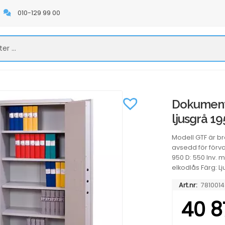
010-129 99 00
Dokuments
ljusgrå 1
Modell GTF är 
avsedd för förva
950 D: 550 Inv. må
elkodlås Färg: Lj
Art.nr:
7810014
40 8