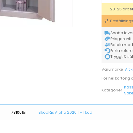
20-25 arbe
Beställning
Snabb lever
Prisgaranti. 
Betala med K
Enkla retur
Tryggt & säke
Alti
Varumärke
För hel kartong
Kas
Kategorier
Säke
78100151
Elkodlås Alpha 2020 1 + 1 kod