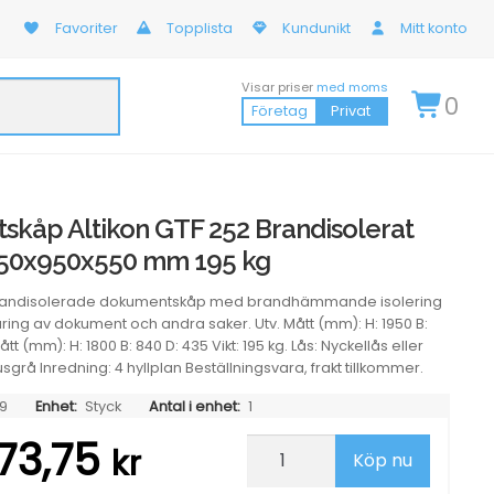
Favoriter
Topplista
Kundunikt
Mitt konto
Visar priser
med moms
0
Företag
Privat
kåp Altikon GTF 252 Brandisolerat
950x950x550 mm 195 kg
brandisolerade dokumentskåp med brandhämmande isolering
ring av dokument och andra saker. Utv. Mått (mm): H: 1950 B:
tt (mm): H: 1800 B: 840 D: 435 Vikt: 195 kg. Lås: Nyckellås eller
usgrå Inredning: 4 hyllplan Beställningsvara, frakt tillkommer.
9
Enhet:
Styck
Antal i enhet:
1
73,75
Dokumentskåp
kr
Köp nu
Altikon
GTF