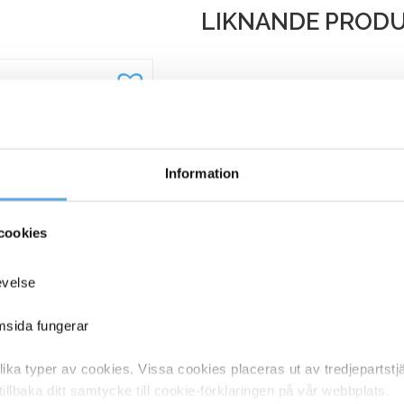
LIKNANDE PROD
Information
cookies
evelse
emsida fungerar
stighetsskötare Metall
90mm
ka typer av cookies. Vissa cookies placeras ut av tredjepartst
49,94
kr
tillbaka ditt samtycke till cookie-förklaringen på vår webbplats.