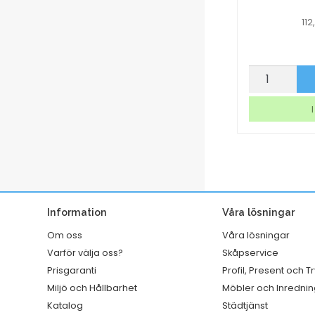
11
Airfreshener
Märkband
p nu
Köp nu
Tork
Dymo
A1
Letra
I lager
I
Premium
tag
Fruktdoft
vit
mängd
mängd
Information
Våra lösningar
Om oss
Våra lösningar
Varför välja oss?
Skåpservice
Prisgaranti
Profil, Present och T
Miljö och Hållbarhet
Möbler och Inrednin
Katalog
Städtjänst