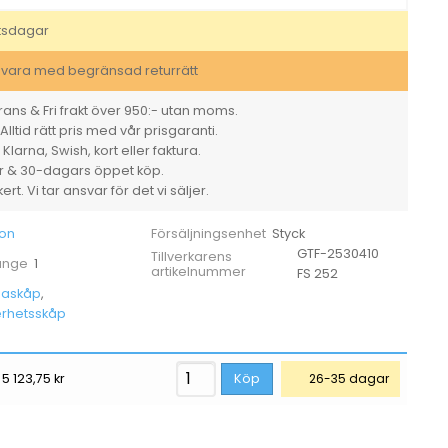
252
Brandisolerat
tsdagar
ljusgrå
1950x950x550
svara med begränsad returrätt
mm
195
ans & Fri frakt över 950:- utan moms.
kg
Alltid rätt pris med vår prisgaranti.
mängd
larna, Swish, kort eller faktura.
er & 30-dagars öppet köp.
rt. Vi tar ansvar för det vi säljer.
kon
Styck
Försäljningsenhet
GTF-2530410
Tillverkarens
1
 ange
artikelnummer
FS 252
saskåp
,
rhetsskåp
5 123,75
kr
Köp
26-35 dagar