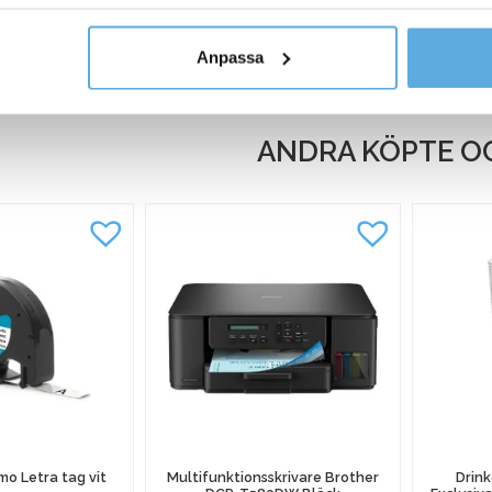
Köp nu
re
y om vilka vi är, hur du kontaktar oss och på vilket sätt vi behan
Anpassa
I lager
ANDRA KÖPTE O
o Letra tag vit
Multifunktionsskrivare Brother
Drink