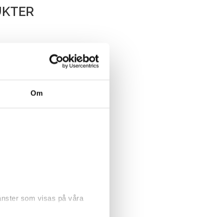
UKTER
Om
jänster som visas på våra