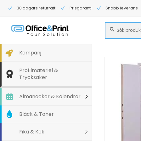
30 dagars returrätt
Prisgaranti
Snabb leverans
Sök
Sök
efter:
Kampanj
Profilmateriel &
Trycksaker
Almanackor & Kalendrar
Bläck & Toner
Fika & Kök