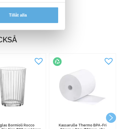
dlar personuppgifter.
Tillåt alla
CKSÅ
glas Bormioli Rocco
Kassarulle Thermo BPA-Fri