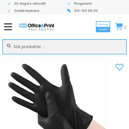
30 dagars returrätt
Prisgaranti
Snabb leverans
010-129 99 00
Företag
0
Privat
Sök
Sök
efter: