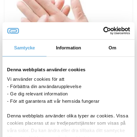
Samtycke
Information
Om
Denna webbplats använder cookies
Vi använder cookies för att
- Förbättra din användarupplevelse
- Ge dig relevant information
- För att garantera att vår hemsida fungerar
Engångshandske Intco Vinyl Puderfri M
Denna webbplats använder olika typer av cookies. Vissa
37,44
kr
cookies placeras ut av tredjepartstjänster som visas på
Engångshandske
våra sidor. Du kan ändra eller dra tillbaka ditt samtycke
Köp nu