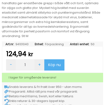
handflata ger enastående grepp i både vått och torrt, optimala
för oljiga och glatta ytor. Mycket hög kvalitet med suverän
elasticitet samt utmärkt slitstyrka och punkteringsmotstånd. Både
medicinskt säkerhetsklassade för skydd mot virus, bakterier,
mikroorganismer och extra hög kemikalieresistans, samt
godkända för all typ av livsmedelshantering. Ergonomiskt
utformade för perfekt passform och komfort vid långvarig
användning. Stl M
Art.nr:
94101040
Enhet:
Förpackning
Antal i enhet:
50
124,94
kr
Engångshandske
-
+
Köp nu
Amabilia
Nitril
Kraftig
I lager för omgående leverans!
Diamond
Svart
Snabb leverans & Fri frakt över 950:- utan moms.
M
Prisgaranti. Alltid rätt pris med vår prisgaranti.
mängd
Betala med Klarna, Swish, kort eller faktura.
Enkla returer & 30-dagars öppet köp.