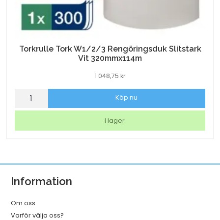
Torkrulle Tork W1/2/3 Rengöringsduk Slitstark
Vit 320mmx114m
1 048,75
kr
Torkrulle
Köp nu
Tork
W1/2/3
I lager
Rengöringsduk
Slitstark
Vit
320mmx114m
Information
mängd
Om oss
Varför välja oss?