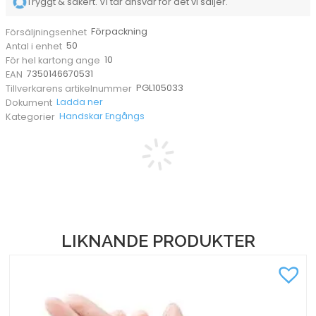
Tryggt & säkert. Vi tar ansvar för det vi säljer.
Förpackning
Försäljningsenhet
50
Antal i enhet
10
För hel kartong ange
7350146670531
EAN
PGL105033
Tillverkarens artikelnummer
Ladda ner
Dokument
Handskar Engångs
Kategorier
LIKNANDE PRODUKTER