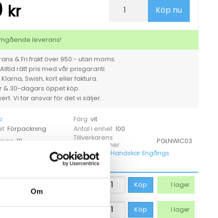
9
Engångshandske
kr
Köp nu
Intco
Nitril
Puderfri
vit
 omgående leverans!
M
mängd
ans & Fri frakt över 950:- utan moms.
Alltid rätt pris med vår prisgaranti.
larna, Swish, kort eller faktura.
er & 30-dagars öppet köp.
rt. Vi tar ansvar för det vi säljer.
o
vit
Färg
Förpackning
100
et
Antal i enhet
Tillverkarens
10
PGLNWIC03
 ange
artikelnummer
a ner
Handskar Engångs
Kategorier
56,19
kr
Köp
I lager
Om
56,19
kr
Köp
I lager