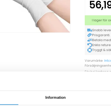
56,1
I lager för
Snabb lever
Prisgaranti. 
Betala med K
Enkla retur
Tryggt & säke
Intc
Varumärke
Försäljningsenh
För hel kartong
Ladd
Dokument
94100931
Engångshandske Intco Nitril Puderfri vit S
Information
94100933
Engångshandske Intco Nitril Puderfri vit L