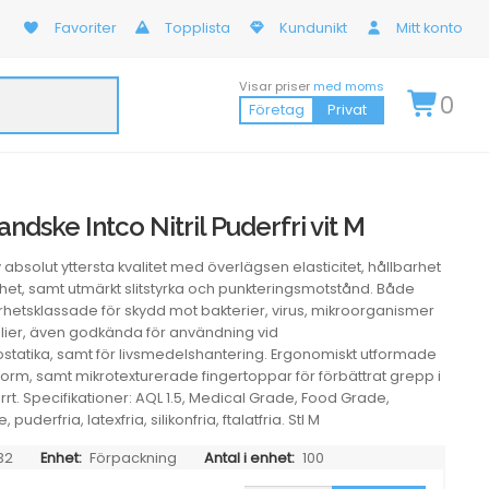
Favoriter
Topplista
Kundunikt
Mitt konto
Visar priser
med moms
0
Företag
Privat
dske Intco Nitril Puderfri vit M
 absolut yttersta kvalitet med överlägsen elasticitet, hållbarhet
ighet, samt utmärkt slitstyrka och punkteringsmotstånd. Både
hetsklassade för skydd mot bakterier, virus, mikroorganismer
alier, även godkända för användning vid
statika, samt för livsmedelshantering. Ergonomiskt utformade
form, samt mikrotexturerade fingertoppar för förbättrat grepp i
rrt. Specifikationer: AQL 1.5, Medical Grade, Food Grade,
puderfria, latexfria, silikonfria, ftalatfria. Stl M
32
Enhet:
Förpackning
Antal i enhet:
100