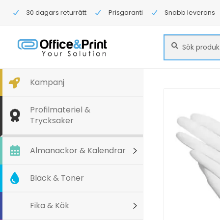
30 dagars returrätt
Prisgaranti
Snabb leverans
Sök
Sök
efter:
Kampanj
Profilmateriel &
Trycksaker
Almanackor & Kalendrar
Bläck & Toner
Fika & Kök