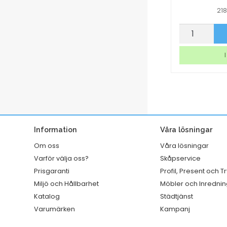
21
Torkmedel
Märkband
p nu
Köp nu
Sun
Brother
Professional
Tze211
I lager
I
5L
6mm
mängd
svart/vit
8m
mängd
Information
Våra lösningar
Om oss
Våra lösningar
Varför välja oss?
Skåpservice
Prisgaranti
Profil, Present och T
Miljö och Hållbarhet
Möbler och Inrednin
Katalog
Städtjänst
Varumärken
Kampanj