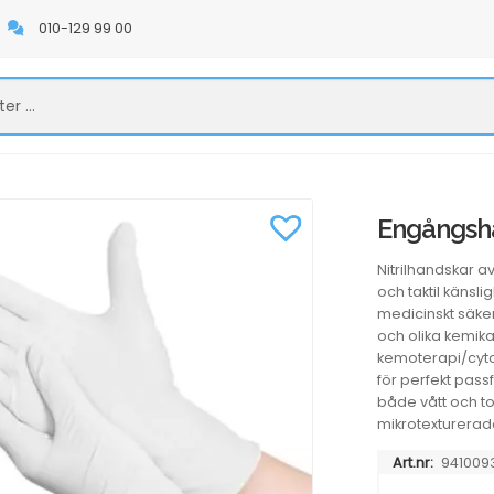
010-129 99 00
Engångshan
Nitrilhandskar av
och taktil känsl
medicinskt säker
och olika kemik
kemoterapi/cyto
för perfekt pass
både vått och to
mikrotexturerade, 
Art.nr:
941009