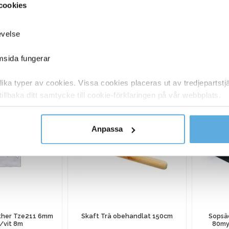
cookies
94100934
Engångshandske Intco Nitril Puderfri vit XL
evelse
emsida fungerar
ANDRA KÖPTE O
ka typer av cookies. Vissa cookies placeras ut av tredjepartst
tillbaka ditt samtycke till cookie-förklaringen på vår webbplats.
y om vilka vi är, hur du kontaktar oss och på vilket sätt vi behan
Anpassa
ther Tze211 6mm
Skaft Trä obehandlat 150cm
Sopsäc
/vit 8m
80my