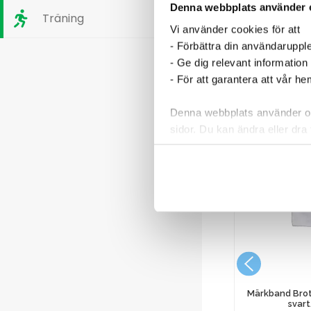
Denna webbplats använder 
Träning
Vi använder cookies för att
- Förbättra din användaruppl
- Ge dig relevant information
- För att garantera att vår h
Denna webbplats använder oli
sidor. Du kan ändra eller dra 
Läs mer i vår integritetspolic
nezia röd
Torkmedel Sun Professional 5L
573,75
kr
Märkband Bro
svart