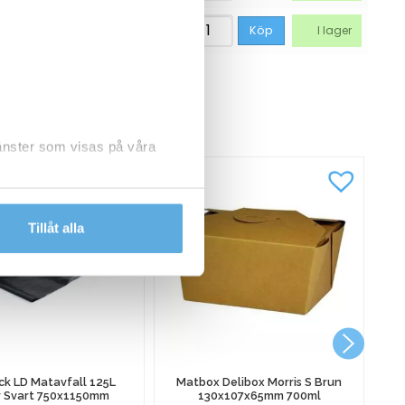
56,19
kr
Köp
I lager
CKSÅ
jänster som visas på våra
dlar personuppgifter.
Tillåt alla
Ka
k LD Matavfall 125L
Matbox Delibox Morris S Brun
 Svart 750x1150mm
130x107x65mm 700ml