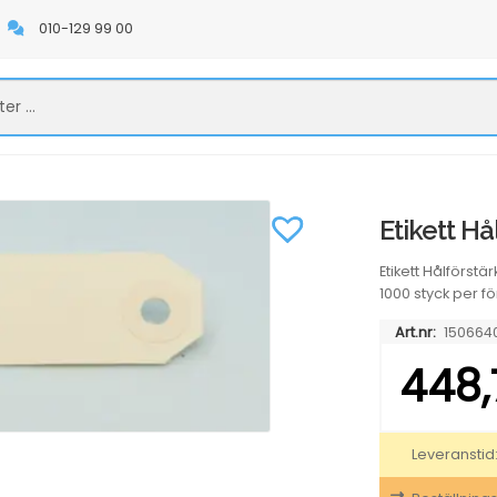
010-129 99 00
Etikett H
Etikett Hålförst
1000 styck per f
Art.nr:
150664
448
Leveranstid