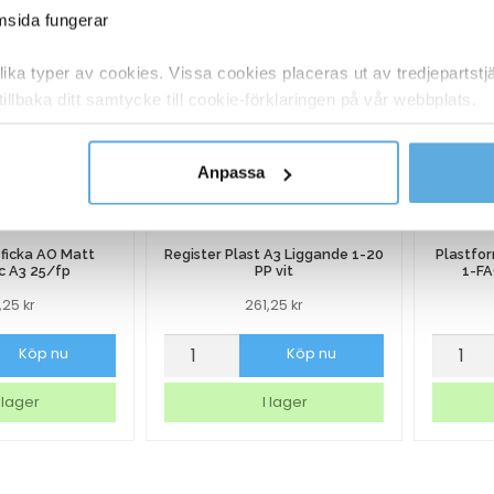
emsida fungerar
ka typer av cookies. Vissa cookies placeras ut av tredjepartst
tillbaka ditt samtycke till cookie-förklaringen på vår webbplats.
y om vilka vi är, hur du kontaktar oss och på vilket sätt vi behan
Anpassa
ficka AO Matt
Register Plast A3 Liggande 1-20
Plastfo
c A3 25/fp
PP vit
1-FA
6,25
kr
261,25
kr
ficka
Register
Plastf
Köp nu
Köp nu
Plast
Dunifo
A3
Take
 lager
I lager
Liggande
Away
1-
1-
20
FACK