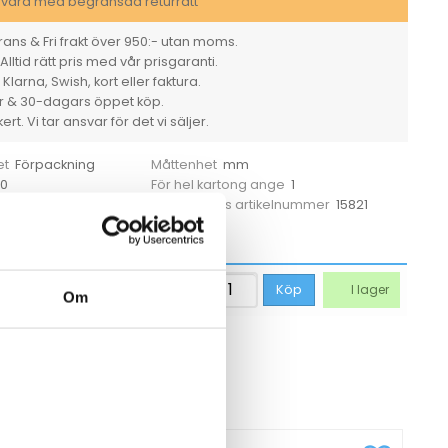
svara med begränsad returrätt
ans & Fri frakt över 950:- utan moms.
Alltid rätt pris med vår prisgaranti.
larna, Swish, kort eller faktura.
er & 30-dagars öppet köp.
rt. Vi tar ansvar för det vi säljer.
Förpackning
mm
et
Måttenhet
00
1
För hel kartong ange
15821
Tillverkarens artikelnummer
märkning
523,75
kr
Köp
I lager
Om
CKSÅ