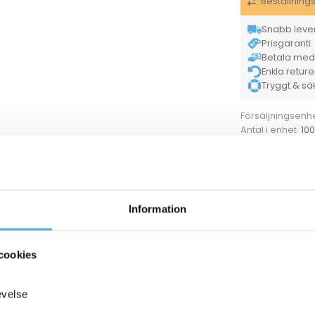
Beställning
Snabb lever
Prisgaranti. 
Betala med K
Enkla retur
Tryggt & säke
Försäljningsenh
10
Antal i enhet
26
Mått (B)
Pris
Kategorier
15066410
Etikett Hålförstärkt 38x80mm 1000st/fp
Information
cookies
ANDRA KÖPTE O
evelse