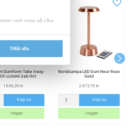
jänster som visas på våra
dlar personuppgifter.
Tillåt alla
rm Duniform Take Away
Bordslampa LED Duni Nour Rose
CK 1100ml 246/krt
Gold
1 636,25
kr
2 673,75
kr
orm
Bordslampa
Sk
Köp nu
Köp nu
rm
LED
Ma
Duni
Na
I lager
I lager
Nour
Vi
Rose
m
Gold