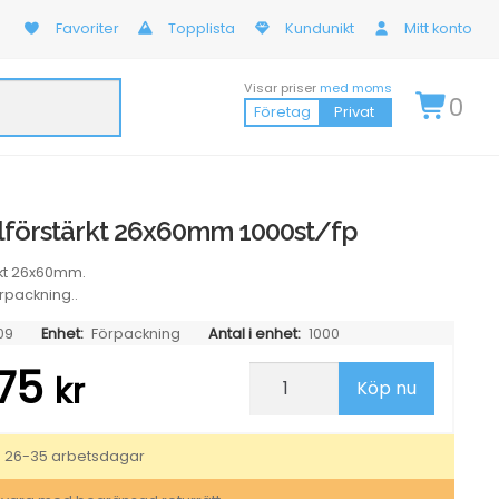
Favoriter
Topplista
Kundunikt
Mitt konto
Visar priser
med moms
0
Företag
Privat
ålförstärkt 26x60mm 1000st/fp
ärkt 26x60mm.
örpackning..
09
Enhet:
Förpackning
Antal i enhet:
1000
,75
Etikett
kr
Köp nu
Hålförstärkt
26x60mm
1000st/fp
mängd
: 26-35 arbetsdagar