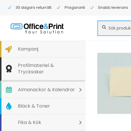
30 dagars returrätt
Prisgaranti
Snabb leverans
Sök
Sök
efter:
Kampanj
Profilmateriel &
Trycksaker
Almanackor & Kalendrar
Bläck & Toner
Fika & Kök