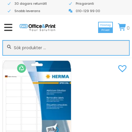
30 dagars returrätt
Prisgaranti
Snabb leverans
010-129 99 00
Företag
0
Privat
Sök
Sök
efter: