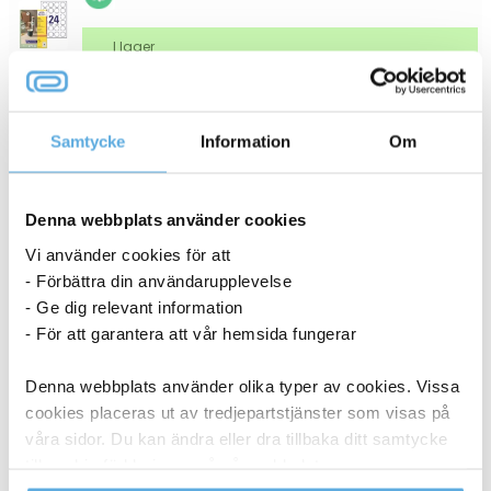
I lager
686,25
kr
Köp
Samtycke
Information
Om
ANDRA KÖPTE OCKSÅ
Denna webbplats använder cookies
Vi använder cookies för att
- Förbättra din användarupplevelse
- Ge dig relevant information
- För att garantera att vår hemsida fungerar
Denna webbplats använder olika typer av cookies. Vissa
cookies placeras ut av tredjepartstjänster som visas på
våra sidor. Du kan ändra eller dra tillbaka ditt samtycke
till cookie-förklaringen på vår webbplats.