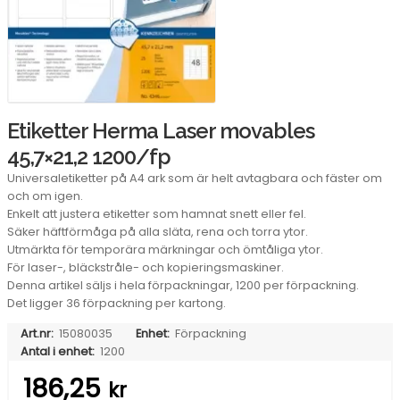
Etiketter Herma Laser movables
45,7×21,2 1200/fp
Universaletiketter på A4 ark som är helt avtagbara och fäster om
och om igen.
Enkelt att justera etiketter som hamnat snett eller fel.
Säker häftförmåga på alla släta, rena och torra ytor.
Utmärkta för temporära märkningar och ömtåliga ytor.
För laser-, bläckstråle- och kopieringsmaskiner.
Denna artikel säljs i hela förpackningar, 1200 per förpackning.
Det ligger 36 förpackning per kartong.
Art.nr:
15080035
Enhet:
Förpackning
Antal i enhet:
1200
186,25
kr