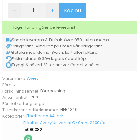
Etiketter
-
+
Köp nu
Herma
Laser
movables
I lager för omgående leverans!
45,7x21,2
1200/fp
Snabb leverans & Fri frakt över 950:- utan moms.
mängd
Prisgaranti. Alltid rätt pris med vår prisgaranti.
Betala med Klarna, Swish, kort eller faktura.
Enkla returer & 30-dagars öppet köp.
Tryggt & säkert. Vi tar ansvar för det vi säljer.
Avery
Varumärke
vit
Färg
Förpackning
Försäljningsenhet
1200
Antal i enhet
1
För hel kartong ange
HER4346
Tillverkarens artikelnummer
Etiketter på A4-ark
Kategorier
Etiketter Avery Universal Ø40mm 2400/fp
15080082