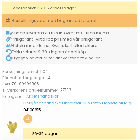
Latex
Leveranstid: 26-35 arbetsdagar
Flossad
stl
Beställningsvara med begränsad returrätt
L
gul
mängd
Snabb leverans & Fri frakt över 950:- utan moms.
Prisgaranti. Alltid rätt pris med vår prisgaranti.
Betala med Klarna, Swish, kort eller faktura.
Enkla returer & 30-dagars öppet köp.
Tryggt & säkert. Vi tar ansvar för det vi säljer.
Par
Försäljningsenhet
12
För hel kartong ange
76490494568
EAN
27103
Tillverkarens artikelnummer
Arbetshandskar
Kategorier
Flergångshandske Universal Plus Latex Flossad stl M gul
94100615
26-35 dagar