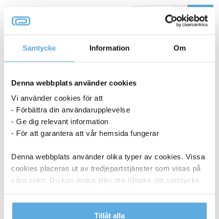
24,94
kr
Köp
Samtycke
Information
Om
ANDRA KÖPTE OCKSÅ
Denna webbplats använder cookies
Vi använder cookies för att
- Förbättra din användarupplevelse
- Ge dig relevant information
- För att garantera att vår hemsida fungerar
Denna webbplats använder olika typer av cookies. Vissa
cookies placeras ut av tredjepartstjänster som visas på
våra sidor. Du kan ändra eller dra tillbaka ditt samtycke
till cookie-förklaringen på vår webbplats.
Läs mer i vår integritetspolicy om vilka vi är, hur du
Tillåt alla