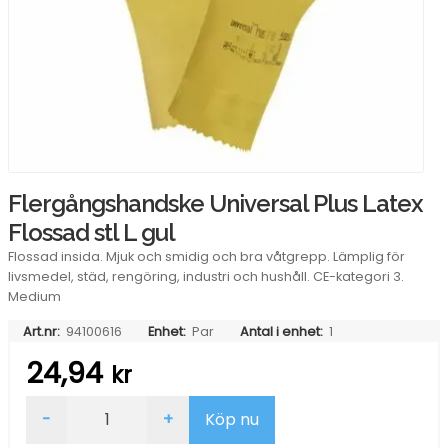
Flergångshandske Universal Plus Latex
Flossad stl L gul
Flossad insida. Mjuk och smidig och bra våtgrepp. Lämplig för
livsmedel, städ, rengöring, industri och hushåll. CE-kategori 3.
Medium
Art.nr:
94100616
Enhet:
Par
Antal i enhet:
1
24,94
kr
Flergångshandske
-
+
Köp nu
Universal
Plus