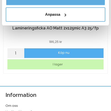
kontaktar oss och på vilket sätt vi behandlar
personuppgifter.
Anpassa
Lamineringsficka AO Matt 2x125mic A3 25/fp
186,25
kr
Lamineringsficka
Köp nu
AO
Matt
I lager
2x125mic
A3
25/fp
mängd
Information
Om oss