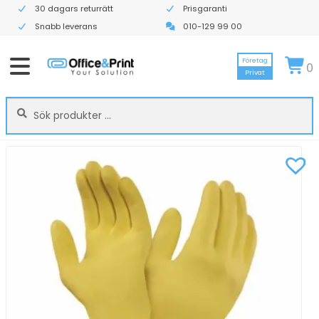
30 dagars returrätt
Prisgaranti
Snabb leverans
010-129 99 00
Företag
0
Privat
Sök
Sök
efter: