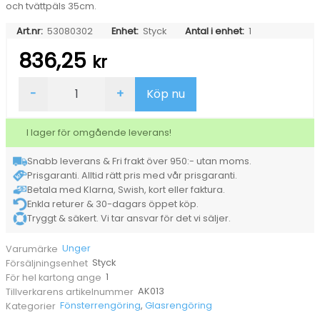
och tvättpäls 35cm.
Art.nr:
53080302
Enhet:
Styck
Antal i enhet:
1
836,25
kr
Fönsterputsset
-
+
Köp nu
Unger
Set
mängd
I lager för omgående leverans!
Snabb leverans & Fri frakt över 950:- utan moms.
Prisgaranti. Alltid rätt pris med vår prisgaranti.
Betala med Klarna, Swish, kort eller faktura.
Enkla returer & 30-dagars öppet köp.
Tryggt & säkert. Vi tar ansvar för det vi säljer.
Unger
Varumärke
Styck
Försäljningsenhet
1
För hel kartong ange
AK013
Tillverkarens artikelnummer
Fönsterrengöring
,
Glasrengöring
Kategorier