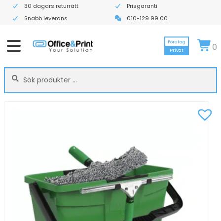
30 dagars returrätt
Prisgaranti
Snabb leverans
010-129 99 00
Företag
0
Privat
Sök
Sök
efter: