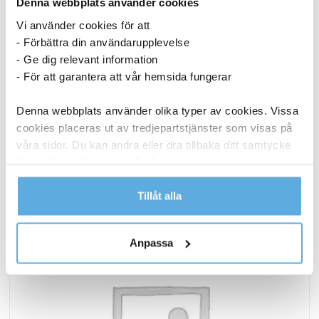
Denna webbplats använder cookies
Fönsterputs Ajax 500ml
Vi använder cookies för att
- Förbättra din användarupplevelse
37,44
kr
- Ge dig relevant information
- För att garantera att vår hemsida fungerar
Fönsterputs
Köp nu
Ajax
Denna webbplats använder olika typer av cookies. Vissa
500ml
I lager
cookies placeras ut av tredjepartstjänster som visas på
mängd
våra sidor. Du kan ändra eller dra tillbaka ditt samtycke
till cookie-förklaringen på vår webbplats.
ANDRA KÖPTE OCKSÅ
Läs mer i vår integritetspolicy om vilka vi är, hur du
Tillåt alla
kontaktar oss och på vilket sätt vi behandlar
personuppgifter.
Anpassa