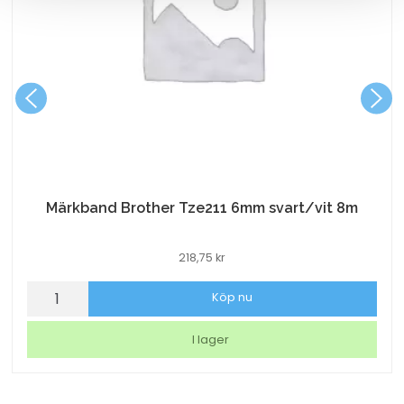
Märkband Brother Tze211 6mm svart/vit 8m
218,75
kr
Märkband
Köp nu
Brother
Tze211
I lager
6mm
svart/vit