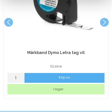
Märkband Dymo Letra tag vit
112,44
kr
Märkband
Köp nu
Dymo
Letra
I lager
tag
vit
mängd