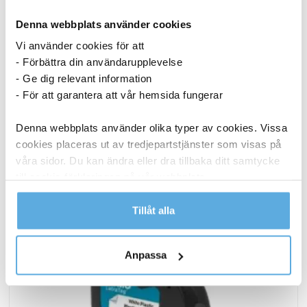
Frontplast med magnetband 70 x 100 cm
17020011
Denna webbplats använder cookies
Vi använder cookies för att
I lager
- Förbättra din användarupplevelse
336,25
kr
- Ge dig relevant information
Köp
- För att garantera att vår hemsida fungerar
Denna webbplats använder olika typer av cookies. Vissa
cookies placeras ut av tredjepartstjänster som visas på
ANDRA KÖPTE OCKSÅ
våra sidor. Du kan ändra eller dra tillbaka ditt samtycke
till cookie-förklaringen på vår webbplats.
Läs mer i vår integritetspolicy om vilka vi är, hur du
Tillåt alla
kontaktar oss och på vilket sätt vi behandlar
personuppgifter.
Anpassa