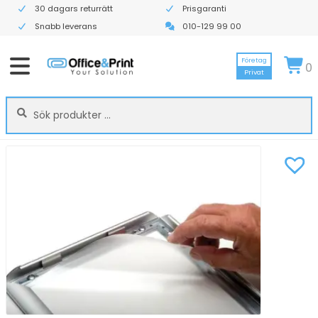
30 dagars returrätt
Prisgaranti
Snabb leverans
010-129 99 00
Företag
0
Privat
Sök
Sök
efter: