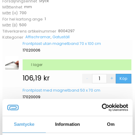
Styck
Försäljningsenhet
mm
Måttenhet
700
Mått (H)
1
För hel kartong ange
500
Mått (B)
8004297
Tillverkarens artikelnummer
Affischramar
,
Gatuställ
Kategorier
Frontplast utan magnetband 70 x 100 cm
17020006
I lager
106,19
kr
Köp
Frontplast med magnetband 50 x 70 cm
17020009
I lager
223,75
kr
Samtycke
Information
Om
Köp