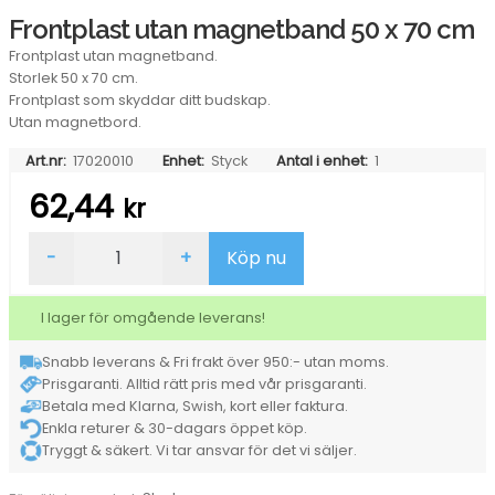
Frontplast utan magnetband 50 x 70 cm
Frontplast utan magnetband.
Storlek 50 x 70 cm.
Frontplast som skyddar ditt budskap.
Utan magnetbord.
Art.nr:
17020010
Enhet:
Styck
Antal i enhet:
1
62,44
kr
Frontplast
-
+
Köp nu
utan
magnetband
50
I lager för omgående leverans!
x
70
Snabb leverans & Fri frakt över 950:- utan moms.
cm
Prisgaranti. Alltid rätt pris med vår prisgaranti.
mängd
Betala med Klarna, Swish, kort eller faktura.
Enkla returer & 30-dagars öppet köp.
Tryggt & säkert. Vi tar ansvar för det vi säljer.