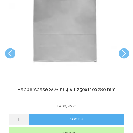
Papperspåse SOS nr 4 vit 250x110x280 mm
1 436,25
kr
Papperspåse
Köp nu
SOS
nr
I lager