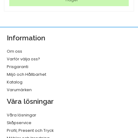
4
vit
250x110x280
mm
Information
mängd
Om oss
Varför välja oss?
Prisgaranti
Miljö och Hållbarhet
Katalog
Varumärken
Våra lösningar
Våra lösningar
Skåpservice
Profil, Present och Tryck