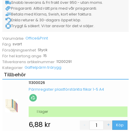
Snabb leverans & Fri frakt över 950:- utan moms.
80mm
Prisgaranti. Alltid rätt pris med vår prisgaranti.
mängd
Betala med Klarna, Swish, kort eller faktura.
Enkla returer & 30-dagars öppet köp.
Tryggt & säkert. Vi tar ansvar för det vi säljer.
Office&Print
Varumärke
svart
Färg
Styck
Försäljningsenhet
15
För hel kartong ange
11200291
Tillverkarens artikelnummer
Gaffelpärm trärygg
Kategorier
Tillbehör
11300026
Pärmregister plastförstärkta flikar 1-5 A4
I lager
6,88
kr
Köp