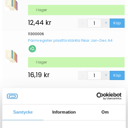
I lager
12,44
kr
Köp
11300006
Pärmregister plastförstärkta flikar Jan-Dec A4
I lager
16,19
kr
Köp
2
1
Samtycke
Information
Om
Gaffelpärm AO Premium FSC blå A4 80mm
11200292