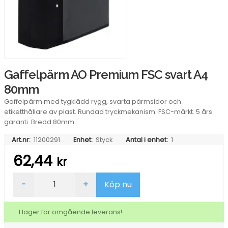
Gaffelpärm AO Premium FSC svart A4
80mm
Gaffelpärm med tygklädd rygg, svarta pärmsidor och
etiketthållare av plast. Rundad tryckmekanism. FSC-märkt. 5 års
garanti. Bredd 80mm
Art.nr:
11200291
Enhet:
Styck
Antal i enhet:
1
62,44
kr
Gaffelpärm
-
+
Köp nu
AO
Premium
FSC
I lager för omgående leverans!
svart
A4