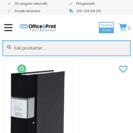
30 dagars returrätt
Prisgaranti
Snabb leverans
010-129 99 00
Företag
0
Privat
Sök
Sök
efter: