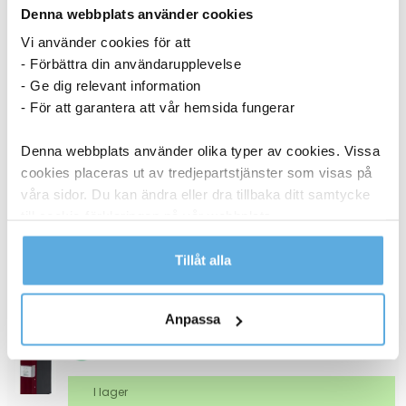
Denna webbplats använder cookies
Vi använder cookies för att
I lager
- Förbättra din användarupplevelse
- Ge dig relevant information
62,44
kr
Köp
- För att garantera att vår hemsida fungerar
Gaffelpärm AO Premium FSC röd A4 80mm
Denna webbplats använder olika typer av cookies. Vissa
11200293
cookies placeras ut av tredjepartstjänster som visas på
våra sidor. Du kan ändra eller dra tillbaka ditt samtycke
till cookie-förklaringen på vår webbplats.
I lager
Läs mer i vår integritetspolicy om vilka vi är, hur du
Tillåt alla
62,44
kr
Köp
kontaktar oss och på vilket sätt vi behandlar
personuppgifter.
Gaffelpärm AO Premium FSC vinröd A4 80mm
Anpassa
11200294
I lager