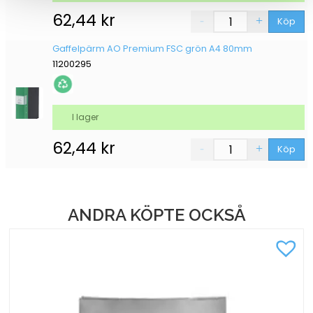
62,44
kr
Köp
Gaffelpärm AO Premium FSC grön A4 80mm
11200295
I lager
62,44
kr
Köp
ANDRA KÖPTE OCKSÅ