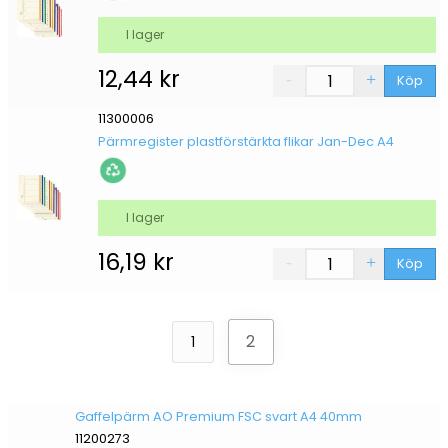
I lager
12,44
kr
Köp
11300006
Pärmregister plastförstärkta flikar Jan-Dec A4
I lager
16,19
kr
Köp
2
1
Gaffelpärm AO Premium FSC svart A4 40mm
11200273