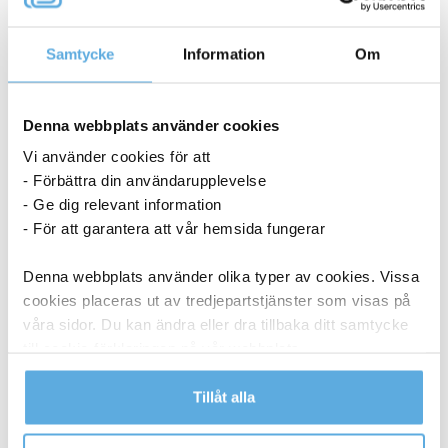
11200285
Samtycke
Information
Om
I lager
43,69
kr
Denna webbplats använder cookies
Köp
Vi använder cookies för att
Gaffelpärm AO Premium FSC gul A4 60mm
- Förbättra din användarupplevelse
11200286
- Ge dig relevant information
- För att garantera att vår hemsida fungerar
I lager
Denna webbplats använder olika typer av cookies. Vissa
cookies placeras ut av tredjepartstjänster som visas på
43,69
kr
Köp
våra sidor. Du kan ändra eller dra tillbaka ditt samtycke
till cookie-förklaringen på vår webbplats.
Gaffelpärm AO Premium FSC grön A4 60mm
11200287
Läs mer i vår integritetspolicy om vilka vi är, hur du
Tillåt alla
kontaktar oss och på vilket sätt vi behandlar
personuppgifter.