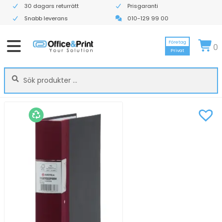
30 dagars returrätt
Prisgaranti
Snabb leverans
010-129 99 00
Företag
0
Privat
Sök
Sök
efter: