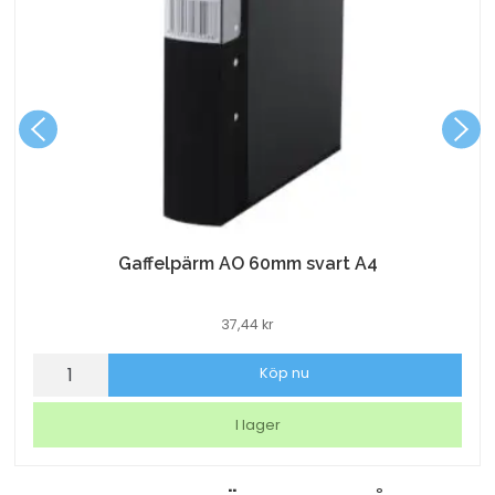
Gaffelpärm AO 60mm svart A4
37,44
kr
Gaffelpärm
Köp nu
AO
60mm
I lager
svart
A4