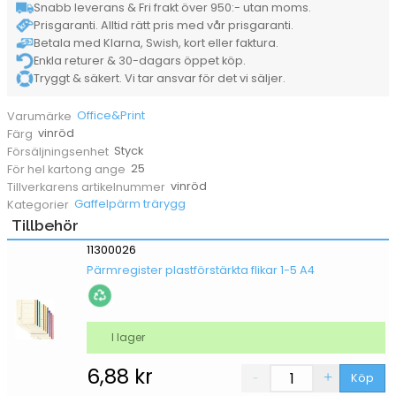
Snabb leverans & Fri frakt över 950:- utan moms.
60mm
Prisgaranti. Alltid rätt pris med vår prisgaranti.
mängd
Betala med Klarna, Swish, kort eller faktura.
Enkla returer & 30-dagars öppet köp.
Tryggt & säkert. Vi tar ansvar för det vi säljer.
Office&Print
Varumärke
vinröd
Färg
Styck
Försäljningsenhet
25
För hel kartong ange
vinröd
Tillverkarens artikelnummer
Gaffelpärm trärygg
Kategorier
Tillbehör
11300026
Pärmregister plastförstärkta flikar 1-5 A4
I lager
6,88
kr
Köp