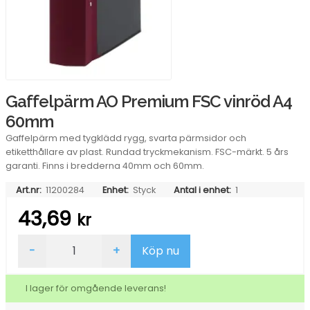
Gaffelpärm AO Premium FSC vinröd A4
60mm
Gaffelpärm med tygklädd rygg, svarta pärmsidor och
etiketthållare av plast. Rundad tryckmekanism. FSC-märkt. 5 års
garanti. Finns i bredderna 40mm och 60mm.
Art.nr:
11200284
Enhet:
Styck
Antal i enhet:
1
43,69
kr
Gaffelpärm
-
+
Köp nu
AO
Premium
FSC
I lager för omgående leverans!
vinröd
A4