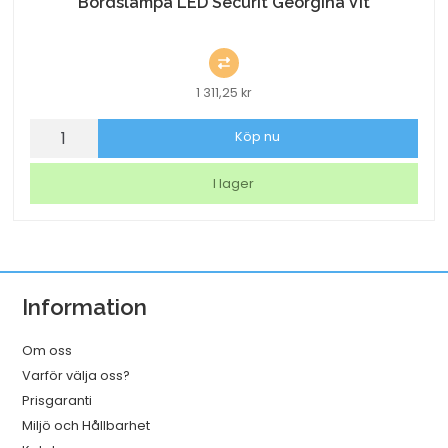
Bordslampa LED Securit Georgina Vit
1 311,25
kr
Bordslampa
Köp nu
LED
Securit
I lager
Georgina
Vit
mängd
Information
Om oss
Varför välja oss?
Prisgaranti
Miljö och Hållbarhet