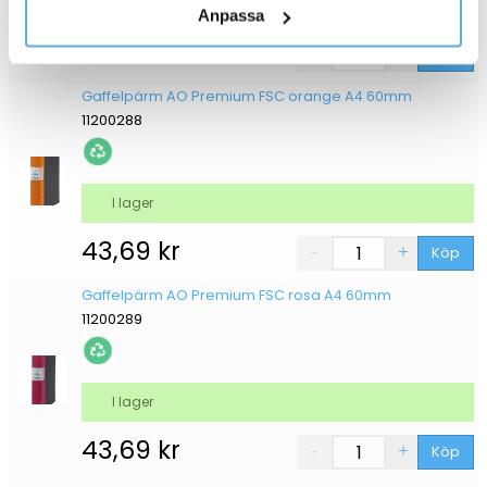
I lager
Anpassa
43,69
kr
Köp
Gaffelpärm AO Premium FSC orange A4 60mm
11200288
I lager
43,69
kr
Köp
Gaffelpärm AO Premium FSC rosa A4 60mm
11200289
I lager
43,69
kr
Köp