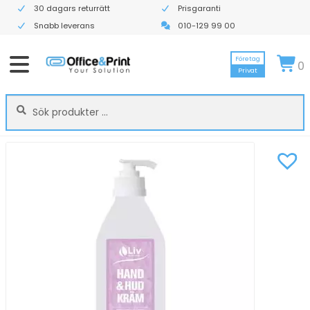
30 dagars returrätt
Prisgaranti
Snabb leverans
010-129 99 00
Företag
0
Privat
Sök
Sök
efter: