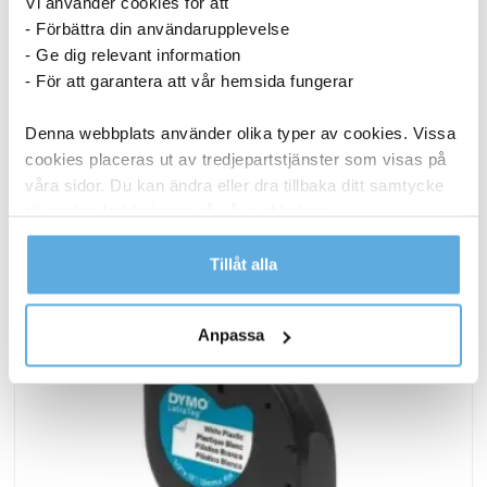
Vi använder cookies för att
24,94
kr
- Förbättra din användarupplevelse
Hudcreme
- Ge dig relevant information
Köp nu
DAX
- För att garantera att vår hemsida fungerar
parfymerad
I lager
mängd
Denna webbplats använder olika typer av cookies. Vissa
cookies placeras ut av tredjepartstjänster som visas på
ANDRA KÖPTE OCKSÅ
våra sidor. Du kan ändra eller dra tillbaka ditt samtycke
till cookie-förklaringen på vår webbplats.
Läs mer i vår integritetspolicy om vilka vi är, hur du
Tillåt alla
kontaktar oss och på vilket sätt vi behandlar
personuppgifter.
Anpassa