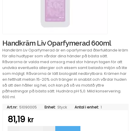
Handkräm Liv Oparfymerad 600ml
Handkräm Liv Oparfymerad är en oparfymerad återfuktande kräm
för alla hudtyper som vårdar dina händer på bästa sätt.
Råvarorna är valda med omsorg med stor hänsyn tagen för att
undvika eventuella allergier och eksem samt belasta miljön så lite
som möjligt. Råvarorna är lätt biologiskt nedbrytbara. Krämen har
en fetthalt mellan 15-20% och tränger in snabbt och vårdar huden
så att den håller sig hel, och kan på så vis motstå yttre
påfrestningar på bästa sätt. Hudnära pH 5,0. Mild konservering.
600 ml.
Art.nr:
51090005
Enhet:
Styck
Antal i enhet:
1
81,19
kr
Handkräm