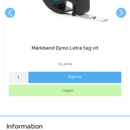
Märkband Dymo Letra tag vit
112,44
kr
Märkband
Köp nu
Dymo
Letra
I lager
tag
vit
mängd
Information