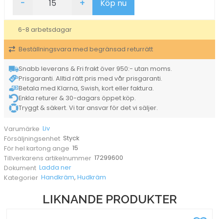
-
+
Köp nu
Liv
Oparfymerad
600ml
6-8 arbetsdagar
mängd
Beställningsvara med begränsad returrätt
Snabb leverans & Fri frakt över 950:- utan moms.
Prisgaranti. Alltid rätt pris med vår prisgaranti.
Betala med Klarna, Swish, kort eller faktura.
Enkla returer & 30-dagars öppet köp.
Tryggt & säkert. Vi tar ansvar för det vi säljer.
Liv
Varumärke
Styck
Försäljningsenhet
15
För hel kartong ange
17299600
Tillverkarens artikelnummer
Ladda ner
Dokument
Handkräm
,
Hudkräm
Kategorier
LIKNANDE PRODUKTER