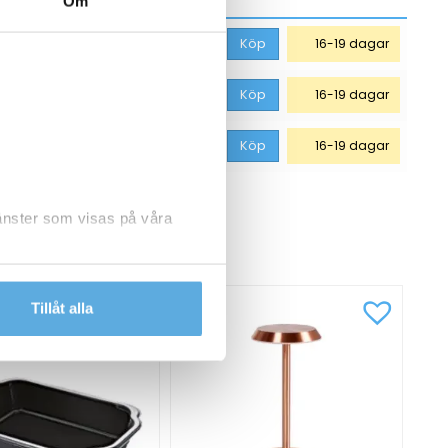
Om
x2000mm
22 748,75
kr
Köp
16-19 dagar
00x2000mm
22 748,75
kr
Köp
16-19 dagar
0x2000mm
22 748,75
kr
Köp
16-19 dagar
jänster som visas på våra
CKSÅ
dlar personuppgifter.
Tillåt alla