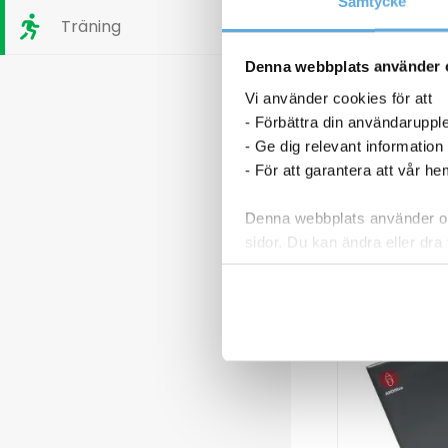
Varianter
Samtycke
Träning
Denna webbplats använder 
Vi använder cookies för att
- Förbättra din användaruppl
- Ge dig relevant information
- För att garantera att vår h
Denna webbplats använder oli
sidor. Du kan ändra eller dra 
Läs mer i vår integritetspolic