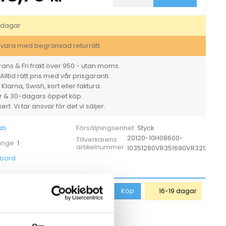
sänkbart
skrivbord
Lanab
sdagar
Höger
Ek/Vit
svara med begränsad returrätt
2000x2000mm
mängd
ans & Fri frakt över 950:- utan moms.
Alltid rätt pris med vår prisgaranti.
larna, Swish, kort eller faktura.
er & 30-dagars öppet köp.
rt. Vi tar ansvar för det vi säljer.
ab
Styck
Försäljningsenhet
20120-10H08600-
Tillverkarens
1
 ange
artikelnummer
10351280VR351690VR32124SG
vbord
1 448,75
kr
Köp
16-19 dagar