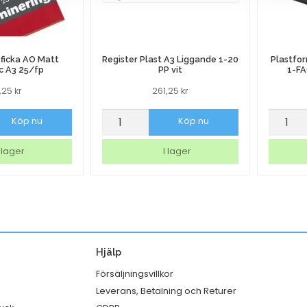
ficka AO Matt
Register Plast A3 Liggande 1-20
Plastfo
c A3 25/fp
PP vit
1-FA
6,25
kr
261,25
kr
ficka
Register
Plastf
Köp nu
Köp nu
Plast
Dunifo
A3
Take
 lager
I lager
Liggande
Away
1-
1-
20
FACK
PP
1100ml
vit
246/kr
Hjälp
mängd
mängd
Försäljningsvillkor
Leverans, Betalning och Returer