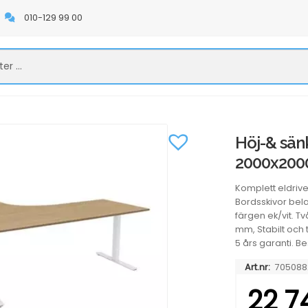
010-129 99 00
Höj-& sän
2000x20
Komplett eldriv
Bordsskivor bel
färgen ek/vit. Tv
mm, Stabilt och t
5 års garanti. Be
Art.nr:
705088
22 7