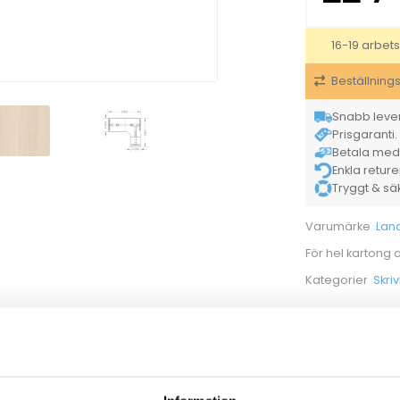
16-19 arbet
Beställning
Snabb lever
Prisgaranti. 
Betala med K
Enkla retur
Tryggt & säke
Lan
Varumärke
För hel kartong
Skri
Kategorier
70500145
Kabelränna Line silvergrå 1050mm