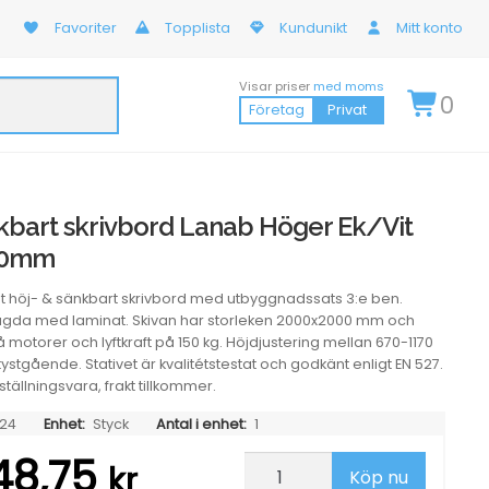
Favoriter
Topplista
Kundunikt
Mitt konto
Visar priser
med moms
0
Företag
Privat
kbart skrivbord Lanab Höger Ek/Vit
00mm
et höj- & sänkbart skrivbord med utbyggnadssats 3:e ben.
agda med laminat. Skivan har storleken 2000x2000 mm och
å motorer och lyftkraft på 150 kg. Höjdjustering mellan 670-1170
ystgående. Stativet är kvalitétstestat och godkänt enligt EN 527.
ställningsvara, frakt tillkommer.
24
Enhet:
Styck
Antal i enhet:
1
48,75
Höj-
kr
Köp nu
&