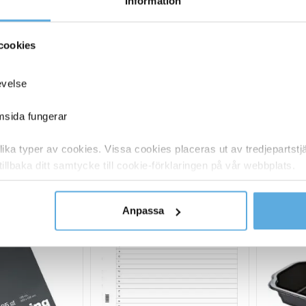
Information
70508827
Höj-& sänkbart skrivbord Lanab Höger Vit/Vit 2000
cookies
70508826
Höj-& sänkbart skrivbord Lanab Höger Björk/Vit 20
evelse
70508825
Höj-& sänkbart skrivbord Lanab Höger Bok/Vit 200
emsida fungerar
ka typer av cookies. Vissa cookies placeras ut av tredjepartst
ANDRA KÖPTE O
tillbaka ditt samtycke till cookie-förklaringen på vår webbplats.
y om vilka vi är, hur du kontaktar oss och på vilket sätt vi behan
Anpassa