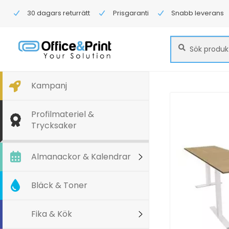
30 dagars returrätt
Prisgaranti
Snabb leverans
Sök
Sök
efter:
Kampanj
Profilmateriel &
Trycksaker
Almanackor & Kalendrar
Bläck & Toner
Fika & Kök