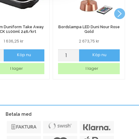
rm Duniform Take Away
Bordslampa LED Duni Nour Rose
CK 1100ml 246/krt
Gold
1 636,25
kr
2 673,75
kr
orm
Bordslampa
Sk
Köp nu
Köp nu
rm
LED
Ma
Duni
Na
I lager
I lager
Nour
Vi
Rose
m
Gold
mängd
t
Betala med