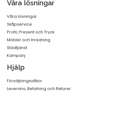
Våra lösningar
Våra lösningar
Skåpservice
Profil, Present och Tryck
Möbler och Inredning
Städtjänst
Kampanj
Hjälp
Försäljningsvillkor
Leverans, Betalning och Returer
GDPR
Cookies
Guider och Tips
Betala med