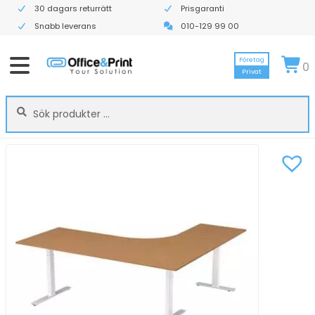
30 dagars returrätt
Prisgaranti
Snabb leverans
010-129 99 00
Företag
0
Privat
Sök
Sök
efter: