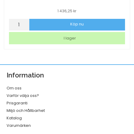
1 436,25
kr
Papperspåse
Köp nu
SOS
nr
I lager
4
vit
250x110x280
mm
Information
mängd
Om oss
Varför välja oss?
Prisgaranti
Miljö och Hållbarhet
Katalog
Varumärken