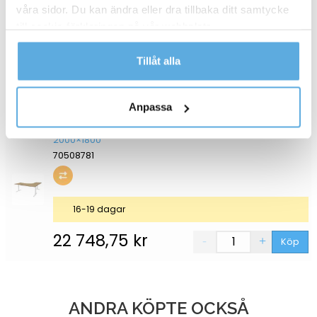
våra sidor. Du kan ändra eller dra tillbaka ditt samtycke
70508783
till cookie-förklaringen på vår webbplats.
Läs mer i vår integritetspolicy om vilka vi är, hur du
Tillåt alla
16-19 dagar
kontaktar oss och på vilket sätt vi behandlar
personuppgifter.
22 748,75
kr
Köp
Anpassa
Höj-& sänkbart skrivbord Lanab Vänster Ek/Vit
2000×1800
70508781
16-19 dagar
22 748,75
kr
Köp
ANDRA KÖPTE OCKSÅ