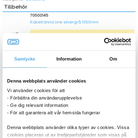
Tillbehör
70500145
Kabelränna Line silvergrå 1050mm
16-19 dagar
1 448,75
kr
Köp
Samtycke
Information
Om
Höj-& sänkbart skrivbord Lanab Vänster Vit/Vit
2000×1800
Denna webbplats använder cookies
70508784
Vi använder cookies för att
- Förbättra din användarupplevelse
- Ge dig relevant information
16-19 dagar
- För att garantera att vår hemsida fungerar
22 748,75
kr
Köp
Denna webbplats använder olika typer av cookies. Vissa
Höj-& sänkbart skrivbord Lanab Vänster Björk/Vit
cookies placeras ut av tredjepartstjänster som visas på
2000×1800