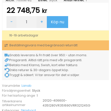
Art.nr:
70508782
Enhet:
Styck
Antal i enhet:
1
22 748,75
kr
Höj-
-
+
Köp nu
&
sänkbart
skrivbord
16-19 arbetsdagar
Lanab
Vänster
Beställningsvara med begränsad returrätt
Bok/Vit
2000x1800
mängd
Snabb leverans & Fri frakt över 950:- utan moms.
Prisgaranti. Alltid rätt pris med vår prisgaranti.
Betala med Klarna, Swish, kort eller faktura.
Enkla returer & 30-dagars öppet köp.
Tryggt & säkert. Vi tar ansvar för det vi säljer.
Lanab
Varumärke
Styck
Försäljningsenhet
1
För hel kartong ange
20120-406600-
Tillverkarens
artikelnummer
4351280VR351690VRR32124SG
Skrivbord
Kategorier