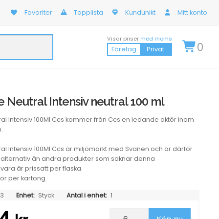
Favoriter
Topplista
Kundunikt
Mitt konto
Visar priser
med moms
0
Företag
Privat
Neutral Intensiv neutral 100 ml
l Intensiv 100Ml Ccs kommer från Ccs en ledande aktör inom
.
l Intensiv 100Ml Ccs är miljömärkt med Svanen och är därför
e alternativ än andra produkter som saknar denna
ra är prissatt per flaska.
kor per kartong.
63
Enhet:
Styck
Antal i enhet:
1
Hudcreme