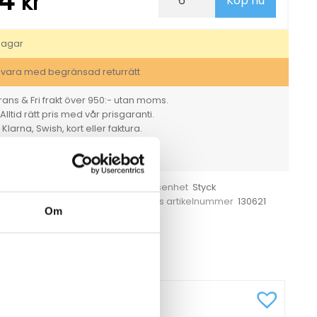
94
kr
Köp nu
Neutral
Intensiv
neutral
100
dagar
ml
mängd
svara med begränsad returrätt
ans & Fri frakt över 950:- utan moms.
Alltid rätt pris med vår prisgaranti.
larna, Swish, kort eller faktura.
er & 30-dagars öppet köp.
rt. Vi tar ansvar för det vi säljer.
ral
Styck
Försäljningsenhet
6
130621
 ange
Tillverkarens artikelnummer
Om
dkräm
,
Hudkräm
CKSÅ