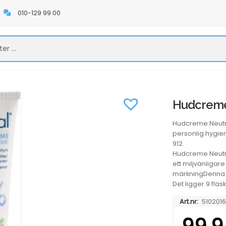
010-129 99 00
Hudcreme 
Hudcreme Neutra
personlig hygien
912.
Hudcreme Neutra
ett miljvänligar
märkningDenna va
Det ligger 9 flas
Art.nr:
510201