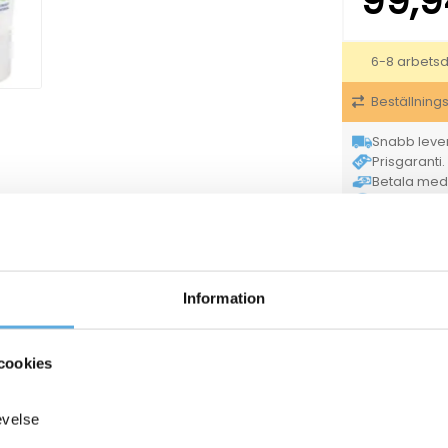
99,
6-8 arbets
Beställning
Snabb lever
Prisgaranti. 
Betala med K
Enkla retur
Tryggt & säke
Neut
Varumärke
För hel kartong
Information
Han
Kategorier
ANDRA KÖPTE O
cookies
evelse