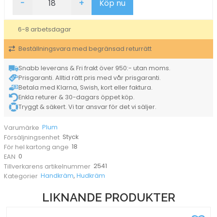
-
+
Köp nu
Plum
Dual
mängd
6-8 arbetsdagar
Beställningsvara med begränsad returrätt
Snabb leverans & Fri frakt över 950:- utan moms.
Prisgaranti. Alltid rätt pris med vår prisgaranti.
Betala med Klarna, Swish, kort eller faktura.
Enkla returer & 30-dagars öppet köp.
Tryggt & säkert. Vi tar ansvar för det vi säljer.
Plum
Varumärke
Styck
Försäljningsenhet
18
För hel kartong ange
0
EAN
2541
Tillverkarens artikelnummer
Handkräm
,
Hudkräm
Kategorier
LIKNANDE PRODUKTER