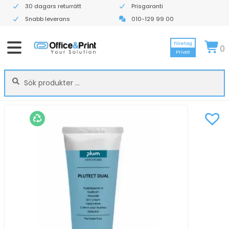
30 dagars returrätt
Prisgaranti
Snabb leverans
010-129 99 00
Företag
0
Privat
Sök
Sök
efter: