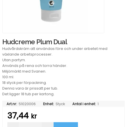
Hudcreme Plum Dual
Hudvårdskräm att användas före och under arbetet med
växlande arbetsprocesser.
Utan parfym.
Används på rena och torra händer.
Miljömärkt med Svanen.
100 ml.
18 styck per förpackning.
Denna vara är prissatt per tub.
Det ligger 18 tub per kartong.
Art.nr:
51020006
Enhet:
Styck
Antal i enhet:
1
37,44
kr
Hudcreme