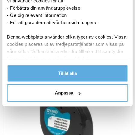
Vi använder cookies för att
24,94
kr
- Förbättra din användarupplevelse
Hudcreme
- Ge dig relevant information
Köp nu
DAX
- För att garantera att vår hemsida fungerar
parfymerad
I lager
mängd
Denna webbplats använder olika typer av cookies. Vissa
cookies placeras ut av tredjepartstjänster som visas på
ANDRA KÖPTE OCKSÅ
våra sidor. Du kan ändra eller dra tillbaka ditt samtycke
till cookie-förklaringen på vår webbplats.
Läs mer i vår integritetspolicy om vilka vi är, hur du
Tillåt alla
kontaktar oss och på vilket sätt vi behandlar
personuppgifter.
Anpassa