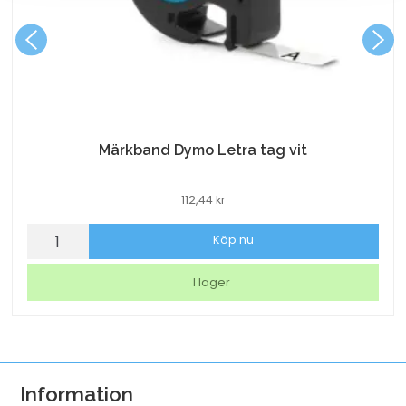
Märkband Dymo Letra tag vit
112,44
kr
Märkband
Köp nu
Dymo
Letra
I lager
tag
vit
mängd
Information