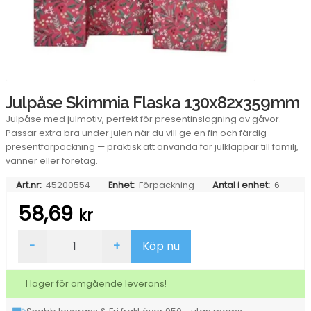
Julpåse Skimmia Flaska 130x82x359mm
Julpåse med julmotiv, perfekt för presentinslagning av gåvor.
Passar extra bra under julen när du vill ge en fin och färdig
presentförpackning — praktisk att använda för julklappar till familj,
vänner eller företag.
Art.nr:
45200554
Enhet:
Förpackning
Antal i enhet:
6
58,69
kr
Julpåse
-
+
Köp nu
Skimmia
Flaska
130x82x359mm
I lager för omgående leverans!
mängd