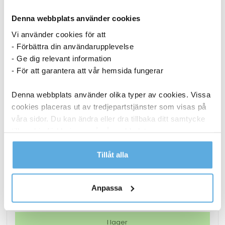
Denna webbplats använder cookies
Vi använder cookies för att
- Förbättra din användarupplevelse
- Ge dig relevant information
- För att garantera att vår hemsida fungerar
Denna webbplats använder olika typer av cookies. Vissa
cookies placeras ut av tredjepartstjänster som visas på
våra sidor. Du kan ändra eller dra tillbaka ditt samtycke
till cookie-förklaringen på vår webbplats.
Bordslampa LED Securit Georgina Vit
Läs mer i vår integritetspolicy om vilka vi är, hur du
Tillåt alla
kontaktar oss och på vilket sätt vi behandlar
1 311,25
kr
personuppgifter.
Anpassa
Bordslampa
Köp nu
LED
Securit
I lager