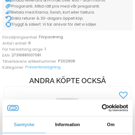
Snabb leverans & Fri frakt över 950:- utan moms.
Prisgaranti. Alltid rätt pris med vår prisgaranti.
Betala med Klarna, Swish, kort eller faktura.
Enkla returer & 30-dagars öppet köp.
Tryggt & säkert. Vi tar ansvar för det vi säljer.
Förpackning
Försäljningsenhet
6
Antal i enhet
1
För hel kartong ange
27316881007081
EAN
P202908
Tillverkarens artikelnummer
Presentinslagning
Kategorier
ANDRA KÖPTE OCKSÅ
Samtycke
Information
Om