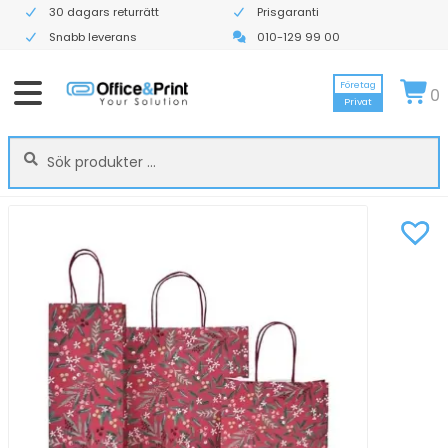
30 dagars returrätt
Prisgaranti
Snabb leverans
010-129 99 00
Företag
0
Privat
Sök
Sök
efter: