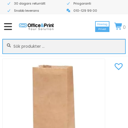
30 dagars returrätt
Prisgaranti
Snabb leverans
010-129 99 00
Företag
0
Privat
Sök
Sök
efter: