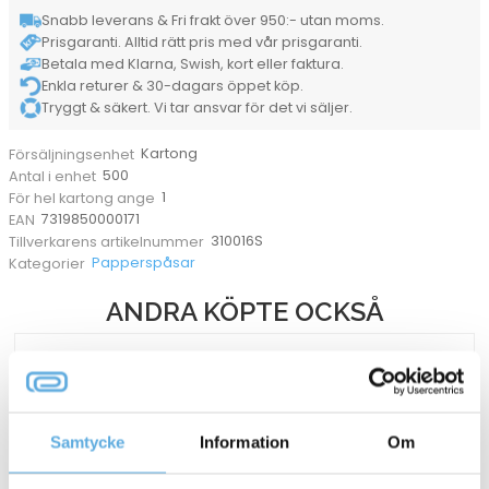
+
Snabb leverans & Fri frakt över 950:- utan moms.
greaseproof
Prisgaranti. Alltid rätt pris med vår prisgaranti.
med
oblat
Betala med Klarna, Swish, kort eller faktura.
förslutning
Enkla returer & 30-dagars öppet köp.
100x60x290mm
Tryggt & säkert. Vi tar ansvar för det vi säljer.
mängd
Kartong
Försäljningsenhet
500
Antal i enhet
1
För hel kartong ange
7319850000171
EAN
310016S
Tillverkarens artikelnummer
Papperspåsar
Kategorier
ANDRA KÖPTE OCKSÅ
Samtycke
Information
Om