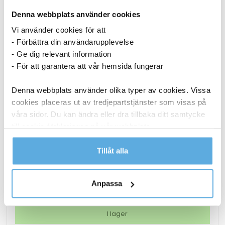
Denna webbplats använder cookies
Vi använder cookies för att
- Förbättra din användarupplevelse
- Ge dig relevant information
- För att garantera att vår hemsida fungerar
Denna webbplats använder olika typer av cookies. Vissa
cookies placeras ut av tredjepartstjänster som visas på
våra sidor. Du kan ändra eller dra tillbaka ditt samtycke
till cookie-förklaringen på vår webbplats.
Lamineringsficka AO Matt 2x125mic A3 25/fp
Läs mer i vår integritetspolicy om vilka vi är, hur du
Tillåt alla
kontaktar oss och på vilket sätt vi behandlar
186,25
kr
personuppgifter.
Anpassa
Lamineringsficka
Köp nu
AO
Matt
I lager
2x125mic