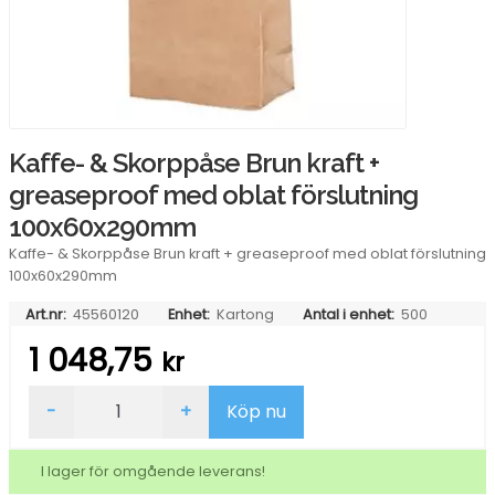
Kaffe- & Skorppåse Brun kraft +
greaseproof med oblat förslutning
100x60x290mm
Kaffe- & Skorppåse Brun kraft + greaseproof med oblat förslutning
100x60x290mm
Art.nr:
45560120
Enhet:
Kartong
Antal i enhet:
500
1 048,75
kr
Kaffe-
-
+
Köp nu
&
Skorppåse
Brun
I lager för omgående leverans!
kraft