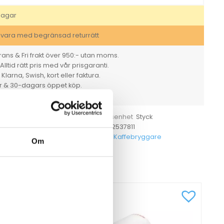
Yellow
Pepper
dagar
mängd
svara med begränsad returrätt
ans & Fri frakt över 950:- utan moms.
Alltid rätt pris med vår prisgaranti.
larna, Swish, kort eller faktura.
er & 30-dagars öppet köp.
rt. Vi tar ansvar för det vi säljer.
camaster
Styck
Försäljningsenhet
1
8712072537811
 ange
EAN
53781
Kaffebryggare
tikelnummer
Kategorier
Om
CKSÅ