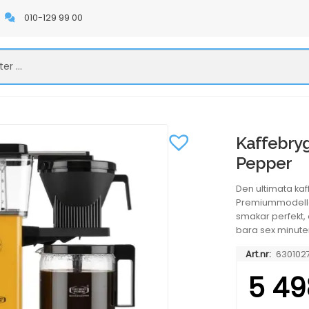
010-129 99 00
Kaffebry
Pepper
Den ultimata kaf
Premiummodellen 
smakar perfekt,
bara sex minuter
Art.nr:
630102
5 49