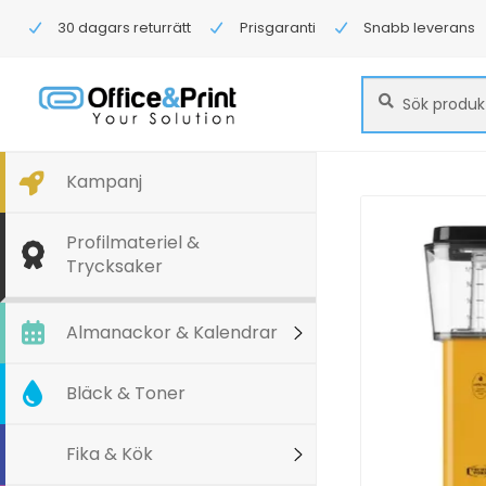
30 dagars returrätt
Prisgaranti
Snabb leverans
Sök
Sök
efter:
Kampanj
Profilmateriel &
Trycksaker
Almanackor & Kalendrar
Bläck & Toner
Fika & Kök