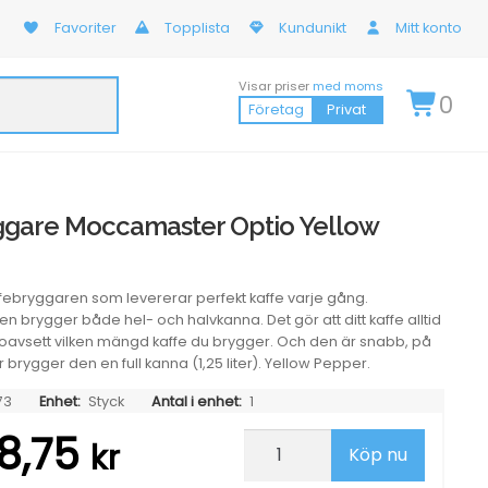
Favoriter
Topplista
Kundunikt
Mitt konto
Visar priser
med moms
0
Företag
Privat
ggare Moccamaster Optio Yellow
febryggaren som levererar perfekt kaffe varje gång.
brygger både hel- och halvkanna. Det gör att ditt kaffe alltid
 oavsett vilken mängd kaffe du brygger. Och den är snabb, på
 brygger den en full kanna (1,25 liter). Yellow Pepper.
73
Enhet:
Styck
Antal i enhet:
1
8,75
Kaffebryggare
kr
Köp nu
Moccamaster
Optio