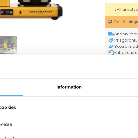
9-11 arbets
Beställning
Snabb lever
Prisgaranti. 
Betala med K
Enkla retur
Tryggt & säke
Moc
Varumärke
För hel kartong
Tillverkarens ar
Information
ANDRA KÖPTE O
cookies
evelse