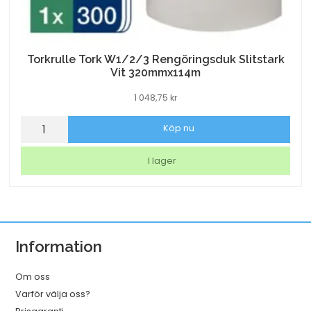
Torkrulle Tork W1/2/3 Rengöringsduk Slitstark
Vit 320mmx114m
1 048,75
kr
Torkrulle
Köp nu
Tork
W1/2/3
I lager
Rengöringsduk
Slitstark
Vit
320mmx114m
Information
mängd
Om oss
Varför välja oss?