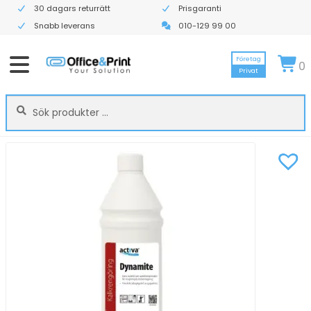
30 dagars returrätt
Prisgaranti
Snabb leverans
010-129 99 00
Företag
0
Privat
Sök
Sök
efter: