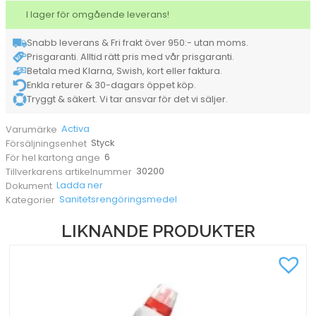
1L
I lager för omgående leverans!
mängd
Snabb leverans & Fri frakt över 950:- utan moms.
Prisgaranti. Alltid rätt pris med vår prisgaranti.
Betala med Klarna, Swish, kort eller faktura.
Enkla returer & 30-dagars öppet köp.
Tryggt & säkert. Vi tar ansvar för det vi säljer.
Activa
Varumärke
Styck
Försäljningsenhet
6
För hel kartong ange
30200
Tillverkarens artikelnummer
Ladda ner
Dokument
Sanitetsrengöringsmedel
Kategorier
LIKNANDE PRODUKTER