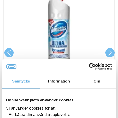
Samtycke
Information
Om
WC rent Domestos Ultra White & Sparkle 750ml
49,94
kr
Denna webbplats använder cookies
Vi använder cookies för att
WC
Köp nu
- Förbättra din användarupplevelse
rent