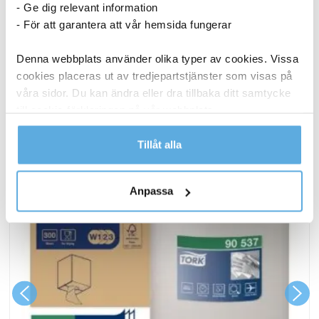
- Ge dig relevant information
Domestos
I lager
- För att garantera att vår hemsida fungerar
Ultra
White
Denna webbplats använder olika typer av cookies. Vissa
ANDRA KÖPTE OCKSÅ
&
cookies placeras ut av tredjepartstjänster som visas på
Sparkle
våra sidor. Du kan ändra eller dra tillbaka ditt samtycke
750ml
till cookie-förklaringen på vår webbplats.
mängd
Läs mer i vår integritetspolicy om vilka vi är, hur du
Tillåt alla
kontaktar oss och på vilket sätt vi behandlar
personuppgifter.
Anpassa