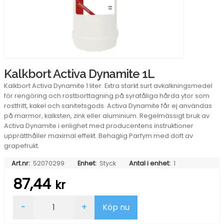
Kalkbort Activa Dynamite 1L
Kalkbort Activa Dynamite 1 liter. Extra starkt surt avkalkningsmedel
för rengöring och rostborttagning på syratåliga hårda ytor som
rostfritt, kakel och sanitetsgods. Activa Dynamite får ej användas
på marmor, kalksten, zink eller aluminium. Regelmässigt bruk av
Activa Dynamite i enlighet med producentens instruktioner
upprätthåller maximal effekt. Behaglig Parfym med doft av
grapefrukt.
Art.nr:
52070299
Enhet:
Styck
Antal i enhet:
1
87,44
kr
Kalkbort
-
+
Köp nu
Activa
Dynamite