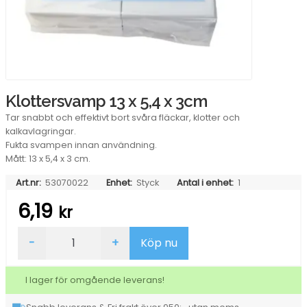
Klottersvamp 13 x 5,4 x 3cm
Tar snabbt och effektivt bort svåra fläckar, klotter och
kalkavlagringar.
Fukta svampen innan användning.
Mått: 13 x 5,4 x 3 cm.
Art.nr:
53070022
Enhet:
Styck
Antal i enhet:
1
6,19
kr
Klottersvamp
-
+
Köp nu
13
x
5,4
I lager för omgående leverans!
x
3cm