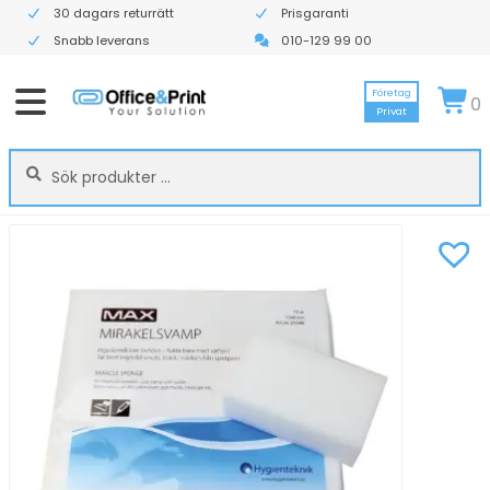
30 dagars returrätt
Prisgaranti
Snabb leverans
010-129 99 00
Företag
0
Privat
Sök
Sök
efter: