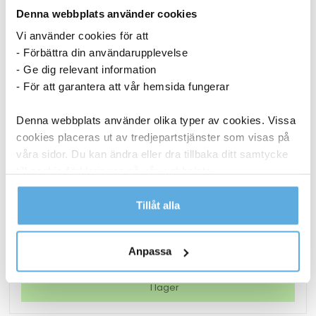
Denna webbplats använder cookies
Vi använder cookies för att
- Förbättra din användarupplevelse
- Ge dig relevant information
- För att garantera att vår hemsida fungerar
Denna webbplats använder olika typer av cookies. Vissa
cookies placeras ut av tredjepartstjänster som visas på
våra sidor. Du kan ändra eller dra tillbaka ditt samtycke
till cookie-förklaringen på vår webbplats.
Lamineringsficka AO Matt 2x125mic A3 25/fp
Läs mer i vår integritetspolicy om vilka vi är, hur du
Tillåt alla
kontaktar oss och på vilket sätt vi behandlar
186,25
kr
personuppgifter.
Lamineringsficka
Anpassa
Köp nu
AO
Matt
I lager
2x125mic