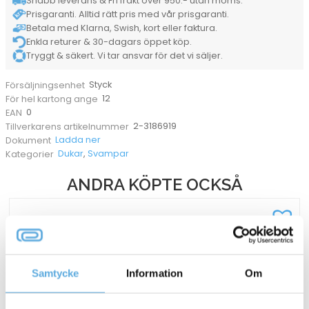
Snabb leverans & Fri frakt över 950:- utan moms.
mängd
Prisgaranti. Alltid rätt pris med vår prisgaranti.
Betala med Klarna, Swish, kort eller faktura.
Enkla returer & 30-dagars öppet köp.
Tryggt & säkert. Vi tar ansvar för det vi säljer.
Styck
Försäljningsenhet
12
För hel kartong ange
0
EAN
2-3186919
Tillverkarens artikelnummer
Ladda ner
Dokument
Dukar
,
Svampar
Kategorier
ANDRA KÖPTE OCKSÅ
Samtycke
Information
Om