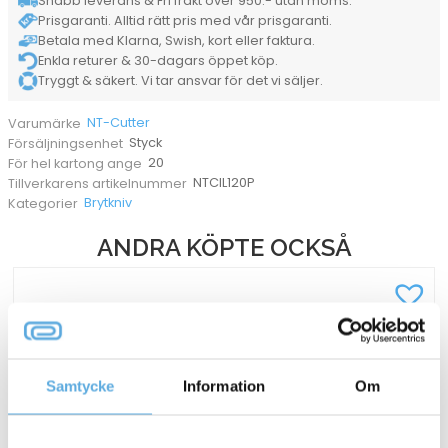
Snabb leverans & Fri frakt över 950:- utan moms.
Prisgaranti. Alltid rätt pris med vår prisgaranti.
Betala med Klarna, Swish, kort eller faktura.
Enkla returer & 30-dagars öppet köp.
Tryggt & säkert. Vi tar ansvar för det vi säljer.
NT-Cutter
Varumärke
Styck
Försäljningsenhet
20
För hel kartong ange
NTCIL120P
Tillverkarens artikelnummer
Brytkniv
Kategorier
ANDRA KÖPTE OCKSÅ
Samtycke
Information
Om