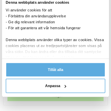
Denna webbplats använder cookies
Vi använder cookies för att
- Förbättra din användarupplevelse
- Ge dig relevant information
- För att garantera att vår hemsida fungerar
Denna webbplats använder olika typer av cookies. Vissa
cookies placeras ut av tredjepartstjänster som visas på
våra sidor. Du kan ändra eller dra tillbaka ditt samtycke
till cookie-förklaringen på vår webbplats.
Märkband Brother Tze211 6mm svart/vit 8m
Läs mer i vår integritetspolicy om vilka vi är, hur du
Tillåt alla
218,75
kr
kontaktar oss och på vilket sätt vi behandlar
personuppgifter.
Märkband
Köp nu
Anpassa
Brother
Tze211
I lager
6mm
svart/vit