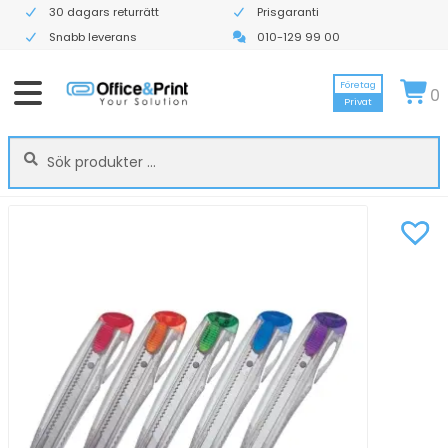
30 dagars returrätt
Prisgaranti
Snabb leverans
010-129 99 00
Företag
0
Privat
Sök
Sök
efter: