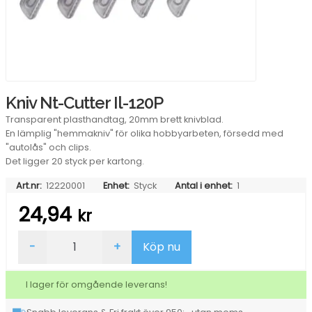
Kniv Nt-Cutter Il-120P
Transparent plasthandtag, 20mm brett knivblad.
En lämplig "hemmakniv" för olika hobbyarbeten, försedd med
"autolås" och clips.
Det ligger 20 styck per kartong.
Art.nr:
12220001
Enhet:
Styck
Antal i enhet:
1
24,94
kr
Kniv
-
+
Köp nu
Nt-
Cutter
Il-
I lager för omgående leverans!
120P
mängd