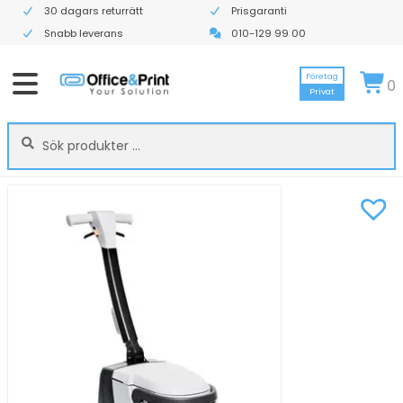
30 dagars returrätt
Prisgaranti
Snabb leverans
010-129 99 00
Företag
0
Privat
Sök
Sök
efter: