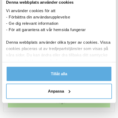
Denna webbplats använder cookies
Vi använder cookies för att
- Förbättra din användarupplevelse
- Ge dig relevant information
- För att garantera att vår hemsida fungerar
Denna webbplats använder olika typer av cookies. Vissa
cookies placeras ut av tredjepartstjänster som visas på
våra sidor. Du kan ändra eller dra tillbaka ditt samtycke
till cookie-förklaringen på vår webbplats.
Torkrulle Tork W1/2/3 Rengöringsduk Slitstark
Vit 320mmx114m
Läs mer i vår integritetspolicy om vilka vi är, hur du
Tillåt alla
1 048,75
kr
kontaktar oss och på vilket sätt vi behandlar
personuppgifter.
Torkrulle
Köp nu
Anpassa
Tork
W1/2/3
I lager
Rengöringsduk
Slitstark