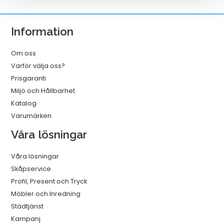
Vit
320mmx114m
Information
mängd
Om oss
Varför välja oss?
Prisgaranti
Miljö och Hållbarhet
Katalog
Varumärken
Våra lösningar
Våra lösningar
Skåpservice
Profil, Present och Tryck
Möbler och Inredning
Städtjänst
Kampanj