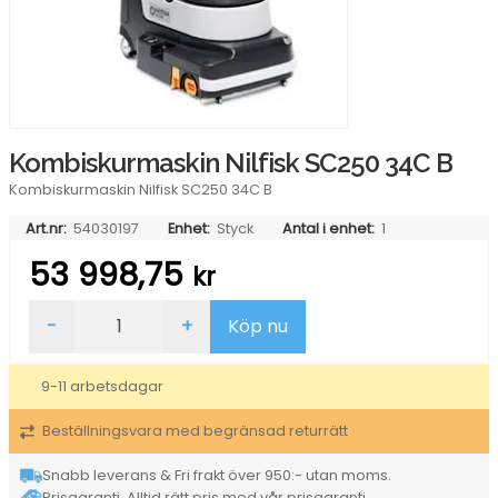
Kombiskurmaskin Nilfisk SC250 34C B
Kombiskurmaskin Nilfisk SC250 34C B
Art.nr:
54030197
Enhet:
Styck
Antal i enhet:
1
53 998,75
kr
Kombiskurmaskin
-
+
Köp nu
Nilfisk
SC250
34C
9-11 arbetsdagar
B
mängd
Beställningsvara med begränsad returrätt
Snabb leverans & Fri frakt över 950:- utan moms.
Prisgaranti. Alltid rätt pris med vår prisgaranti.