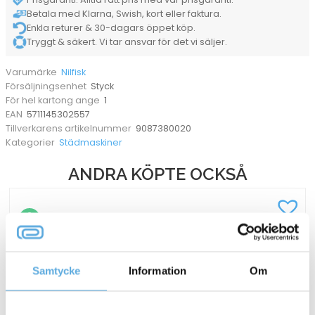
Betala med Klarna, Swish, kort eller faktura.
Enkla returer & 30-dagars öppet köp.
Tryggt & säkert. Vi tar ansvar för det vi säljer.
Nilfisk
Varumärke
Styck
Försäljningsenhet
1
För hel kartong ange
5711145302557
EAN
9087380020
Tillverkarens artikelnummer
Städmaskiner
Kategorier
ANDRA KÖPTE OCKSÅ
Samtycke
Information
Om