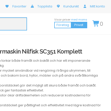
Favoriter
Topplista
Kundunikt
Mitt konto
Visar priser
med moms
0
Företag
Privat
maskin Nilfisk SC351 Komplett
h torkar både framåt och bakåt och har ett imponerande
kg.
r mycket användbar vid rengöring i trånga utrymmen, till
och bakom bord, hyllor, möbler och på andra svåråtkomliga
borstdäcket gör det möjligt att skura både framåt och bakåt.
yck ger fantastisk effektivitet.
tmotor ökar driftsäkerheten och reducerar kostnaderna för
orstdäcket ger pålitlighet och effektivitet med lägre kostnad för