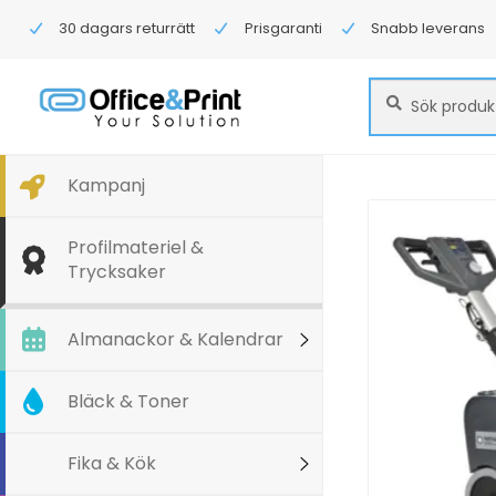
30 dagars returrätt
Prisgaranti
Snabb leverans
Sök
Sök
efter:
Kampanj
Profilmateriel &
Trycksaker
Almanackor & Kalendrar
Bläck & Toner
Fika & Kök