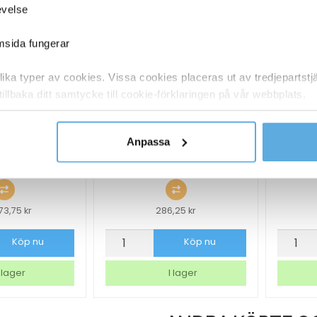
evelse
emsida fungerar
ka typer av cookies. Vissa cookies placeras ut av tredjepartst
tillbaka ditt samtycke till cookie-förklaringen på vår webbplats.
y om vilka vi är, hur du kontaktar oss och på vilket sätt vi behan
Anpassa
in Nilfisk SC550
Cylinderborste Taski Aero UP
Mu
EU/UK Full pkg
38cm
373,75
kr
286,25
kr
askin
Cylinderborste
Muff
Köp nu
Köp nu
Taski
Till
Aero
Sugskr
 lager
I lager
UP
mängd
38cm