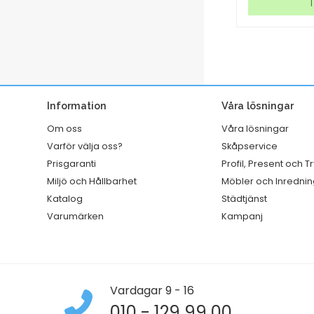
mm
W1/2/3
I lager
I
handtag
Rengörings
rostfri
Slitstark
450
Vit
mm
320mmx114
mängd
mängd
Information
Våra lösningar
Om oss
Våra lösningar
Varför välja oss?
Skåpservice
Prisgaranti
Profil, Present och T
Miljö och Hållbarhet
Möbler och Inrednin
Katalog
Städtjänst
Varumärken
Kampanj
Vardagar 9 - 16
010 - 129 99 00