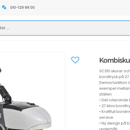
010-129 99 00
Kombiskur
SC351 skurar oc
borsttryck på 27 
Denna funktion ä
exempel mellan 
ställen.
• Det roterande 
• 27 kilos borsttr
• Kraftfull bors
service.
• Ny design på b
underhåll.