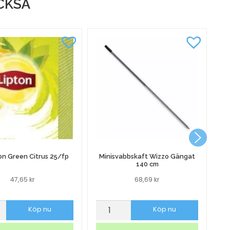
CKSÅ
mängd
Ki
m
P
on Green Citrus 25/fp
Minisvabbskaft Wizzo Gängat
140 cm
47,65
kr
68,69
kr
Minisvabbskaft
Pl
Köp nu
Köp nu
Wizzo
A