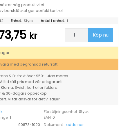
säkrar hög produktivitet.
 av borstdäcket ger perfekt kontroll
42
Enhet:
Styck
Antal i enhet:
1
73,75
Kombiskurmaskin
kr
Köp nu
Nilfisk
SC351
Komplett
mängd
dagar
svara med begränsad returrätt
ans & Fri frakt över 950:- utan moms.
Alltid rätt pris med vår prisgaranti.
larna, Swish, kort eller faktura.
er & 30-dagars öppet köp.
rt. Vi tar ansvar för det vi säljer.
sk
Styck
Försäljningsenhet
1
0
 ange
EAN
9087341020
Ladda ner
Dokument