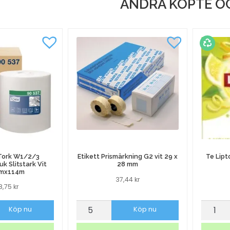
ANDRA KÖPTE O
mängd
 Tork W1/2/3
Etikett Prismärkning G2 vit 29 x
Te Lipt
k Slitstark Vit
28 mm
mx114m
37,44
kr
48,75
kr
Etikett
Te
Köp nu
Köp nu
Prismärkning
Lipton