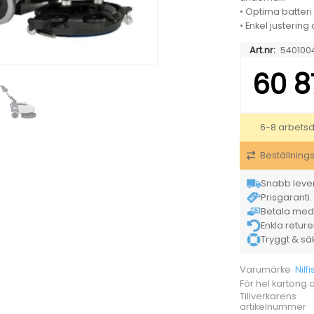
• Optima batteri 
• Enkel justering
Art.nr:
540100
60 8
6-8 arbets
Beställning
Snabb lever
Prisgaranti. 
Betala med K
Enkla retur
Tryggt & säke
Nilfi
Varumärke
För hel kartong
Tillverkarens
artikelnummer