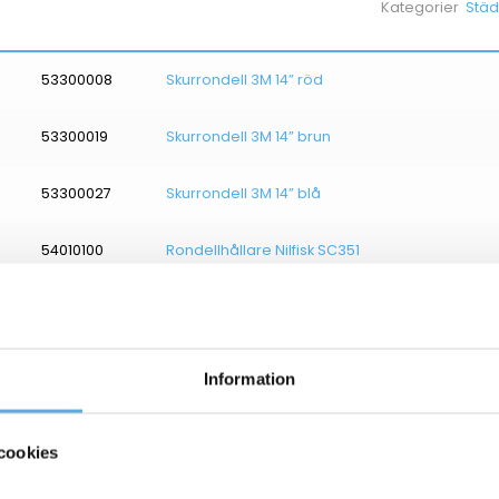
Städ
Kategorier
53300008
Skurrondell 3M 14” röd
53300019
Skurrondell 3M 14” brun
53300027
Skurrondell 3M 14” blå
54010100
Rondellhållare Nilfisk SC351
54040488
Sugbladskit Nilfisk SC351
Information
LIKNANDE PROD
cookies