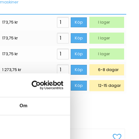
maskiner
173,75
kr
Köp
I lager
173,75
kr
Köp
I lager
173,75
kr
Köp
I lager
1 273,75
kr
Köp
6-8 dagar
2 073,75
kr
Köp
12-15 dagar
Om
UKTER