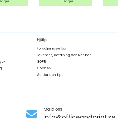
G2
Green
 lager
I lager
duk
vit
Citrus
29
25/fp
x
mängd
m
28
mm
Hjälp
mängd
Försäljningsvillkor
Leverans, Betalning och Returer
ryck
GDPR
g
Cookies
Guider och Tips
Maila oss
info@officeandprint.se