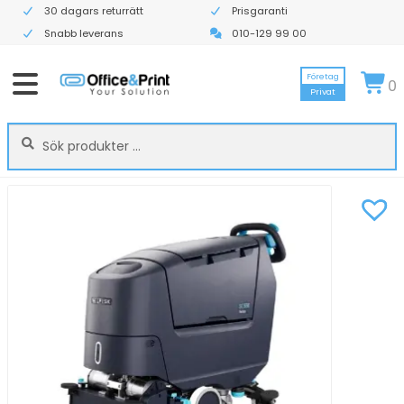
30 dagars returrätt
Prisgaranti
Snabb leverans
010-129 99 00
Företag
0
Privat
Sök
Sök
efter: