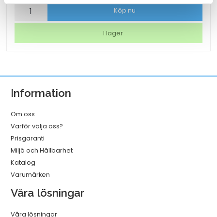
Papperspåse
Köp nu
SOS
nr
I lager
4
vit
250x110x280
mm
Information
mängd
Om oss
Varför välja oss?
Prisgaranti
Miljö och Hållbarhet
Katalog
Varumärken
Våra lösningar
Våra lösningar