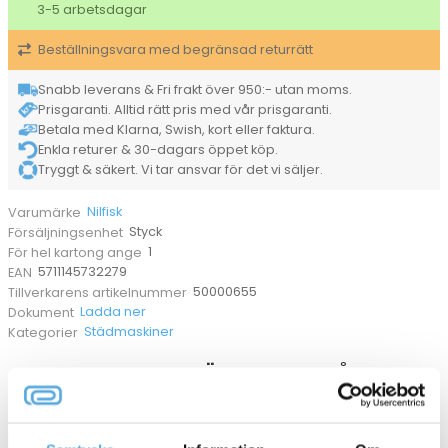
3-5 arbetsdagar
51
Li-
Beställningsvara med begränsad returrätt
Ion
EU/UK
Full
Snabb leverans & Fri frakt över 950:- utan moms.
pkg
Prisgaranti. Alltid rätt pris med vår prisgaranti.
mängd
Betala med Klarna, Swish, kort eller faktura.
Enkla returer & 30-dagars öppet köp.
Tryggt & säkert. Vi tar ansvar för det vi säljer.
Nilfisk
Varumärke
Styck
Försäljningsenhet
1
För hel kartong ange
5711145732279
EAN
50000655
Tillverkarens artikelnummer
Ladda ner
Dokument
Städmaskiner
Kategorier
ANDRA KÖPTE OCKSÅ