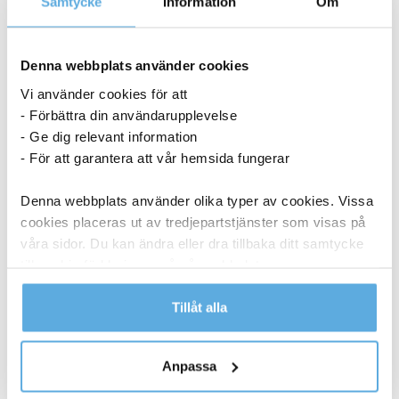
Samtycke
Information
Om
Denna webbplats använder cookies
Vi använder cookies för att
- Förbättra din användarupplevelse
- Ge dig relevant information
- För att garantera att vår hemsida fungerar
Denna webbplats använder olika typer av cookies. Vissa
cookies placeras ut av tredjepartstjänster som visas på
våra sidor. Du kan ändra eller dra tillbaka ditt samtycke
till cookie-förklaringen på vår webbplats.
Läs mer i vår integritetspolicy om vilka vi är, hur du
Tillåt alla
kontaktar oss och på vilket sätt vi behandlar
Papperspåse SOS nr 4 vit 250x110x280 mm
personuppgifter.
Anpassa
1 436,25
kr