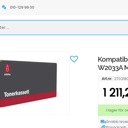
010-129 99 00
Kompatibe
W2033A 
Art.nr:
270318
1 211
I lager för
Snabb lever
Prisgaranti. 