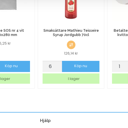
 SOS nr 4 vit
Smaksättare Mathieu Teisseire
Betalte
0x280 mm
Syrup Jordgubb 70cl
kvitt
36,25
kr
126,14
kr
se
Smaksättare
Betalte
Köp nu
Köp nu
Mathieu
Therm
Teisseire
"Ej
 lager
I lager
Syrup
kvitto"
Jordgubb
BPA-
70cl
fri
mängd
57mm
Ø35m
Hjälp
48g