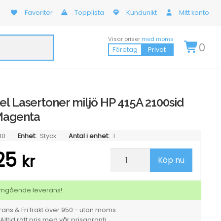
Favoriter
Topplista
Kundunikt
Mitt konto
Visar priser
med moms
0
Företag
Privat
l Lasertoner miljö HP 415A 2100sid
Magenta
00
Enhet:
Styck
Antal i enhet:
1
,25
Kompatibel
kr
Köp nu
Lasertoner
miljö
HP
415A
 omgående leverans!
2100sid
W2033A
ans & Fri frakt över 950:- utan moms.
Magenta
Alltid rätt pris med vår prisgaranti.