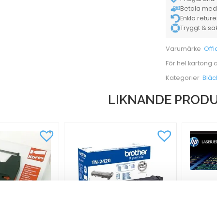
Betala med K
Enkla retur
Tryggt & säke
Offi
Varumärke
För hel kartong
Bläc
Kategorier
LIKNANDE PROD