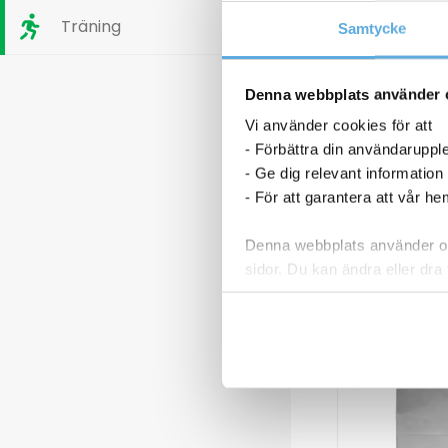
bel 186C
Tonerbag Toshiba TB-FC338
rt
Träning
Samtycke
143,75
kr
Färgband Ko
51954
Denna webbplats använder 
12
Vi använder cookies för att
Tonerbag
Färgband
p nu
Köp nu
- Förbättra din användaruppl
Toshiba
Kompatibel
- Ge dig relevant information
TB-
153C
I lager
I
- För att garantera att vår h
FC338
519546
mängd
svart
Denna webbplats använder oli
mängd
sidor. Du kan ändra eller dra 
Läs mer i vår integritetspolic