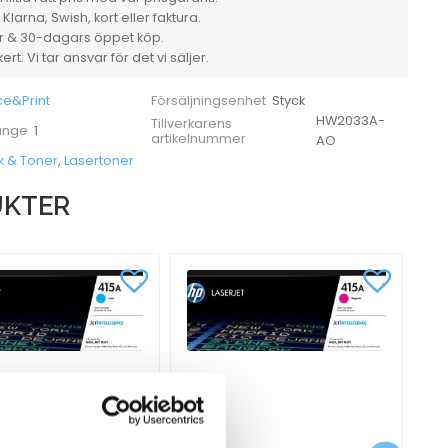
mängd
larna, Swish, kort eller faktura.
er & 30-dagars öppet köp.
rt. Vi tar ansvar för det vi säljer.
ce&Print
Styck
Försäljningsenhet
HW2033A-
Tillverkarens
1
 ange
artikelnummer
AO
k & Toner
,
Lasertoner
UKTER