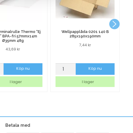
Pa
rminalrulle Thermo “Ej
Wellpapplåda 0201 140 B
o” BPA-fri 57mmx14m
285x190x190mm
Ø35mm 48g
7,44
kr
43,69
kr
rminalrulle
Wellpapplåda
P
Köp nu
Köp nu
o
0201
Ka
140
V
I lager
I lager
B
Fo
285x190x190mm
Pl
mängd
1-
x14m
lg
m
2
Betala med
m