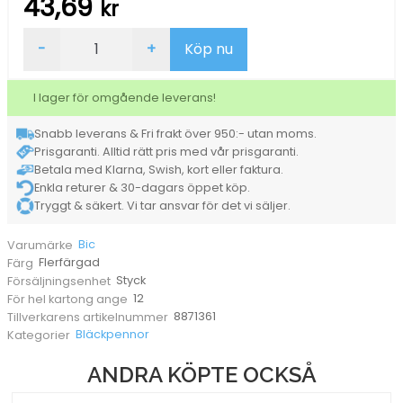
43,69
kr
Kulpenna
-
+
Köp nu
Bic
Grip
4-
I lager för omgående leverans!
färg
medium
Snabb leverans & Fri frakt över 950:- utan moms.
mängd
Prisgaranti. Alltid rätt pris med vår prisgaranti.
Betala med Klarna, Swish, kort eller faktura.
Enkla returer & 30-dagars öppet köp.
Tryggt & säkert. Vi tar ansvar för det vi säljer.
Bic
Varumärke
Flerfärgad
Färg
Styck
Försäljningsenhet
12
För hel kartong ange
8871361
Tillverkarens artikelnummer
Bläckpennor
Kategorier
ANDRA KÖPTE OCKSÅ