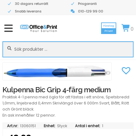
30 dagars returrätt
Prisgaranti
Snabb leverans
010-129 99 00
Företag
0
Privat
Sök
Sök
efter:
Kulpenna Bic Grip 4-färg medium
Praktisk 4-1 penna med ögla för att fästas i ett snöre, Spetsbredd
1,0mm, linjebredd 0,4mm Skrivlängd över 6 000m Svart, Blått, Rött
och Grönt bläck.
En ask innehåller 12 pennor.
Art.nr:
13060151
Enhet:
Styck
Antal i enhet:
1