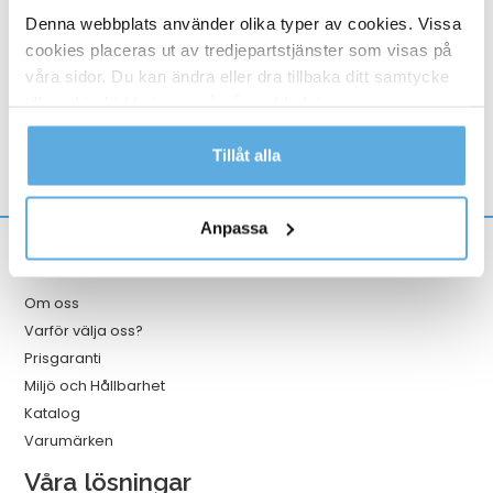
112,44
kr
Denna webbplats använder olika typer av cookies. Vissa
cookies placeras ut av tredjepartstjänster som visas på
Märkband
Köp nu
våra sidor. Du kan ändra eller dra tillbaka ditt samtycke
Dymo
till cookie-förklaringen på vår webbplats.
Letra
I lager
tag
Läs mer i vår integritetspolicy om vilka vi är, hur du
Tillåt alla
vit
kontaktar oss och på vilket sätt vi behandlar
mängd
personuppgifter.
Anpassa
Information
Om oss
Varför välja oss?
Prisgaranti
Miljö och Hållbarhet
Katalog
Varumärken
Våra lösningar