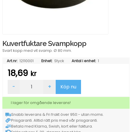
Kuvertfuktare Svampkopp
Svart kopp med vit svamp. Ø 80 mm.
Art.nr:
12110001
Enhet:
Styck
Antal i enhet:
1
18,69
kr
Kuvertfuktare
-
+
Köp nu
Svampkopp
mängd
I lager för omgående leverans!
Snabb leverans & Fri frakt över 950:- utan moms.
Prisgaranti. Alltid rätt pris med vår prisgaranti.
Betala med Klarna, Swish, kort eller faktura.