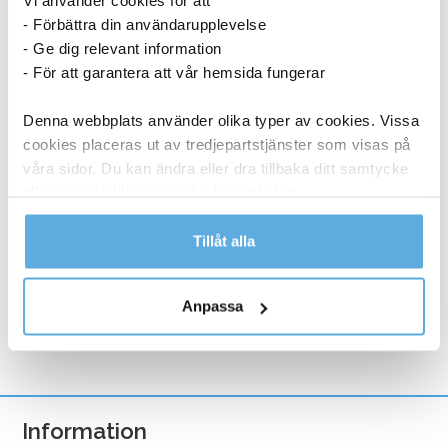
Vi använder cookies för att
- Förbättra din användarupplevelse
- Ge dig relevant information
- För att garantera att vår hemsida fungerar
Denna webbplats använder olika typer av cookies. Vissa
cookies placeras ut av tredjepartstjänster som visas på
Torkrulle Tork W1/2/3 Rengöringsduk Slitstark
våra sidor. Du kan ändra eller dra tillbaka ditt samtycke
Vit 320mmx114m
till cookie-förklaringen på vår webbplats.
1 048,75
kr
Läs mer i vår integritetspolicy om vilka vi är, hur du
Tillåt alla
Torkrulle
Köp nu
kontaktar oss och på vilket sätt vi behandlar
Tork
personuppgifter.
W1/2/3
Anpassa
I lager
Rengöringsduk
Slitstark
Vit
320mmx114m
Information
mängd