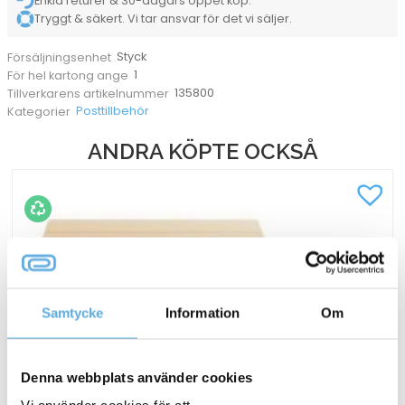
Enkla returer & 30-dagars öppet köp.
Tryggt & säkert. Vi tar ansvar för det vi säljer.
Styck
Försäljningsenhet
1
För hel kartong ange
135800
Tillverkarens artikelnummer
Posttillbehör
Kategorier
ANDRA KÖPTE OCKSÅ
Samtycke
Information
Om
Denna webbplats använder cookies