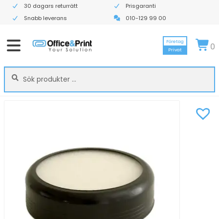
30 dagars returrätt
Prisgaranti
Snabb leverans
010-129 99 00
Företag
0
Privat
Sök
Sök
efter: