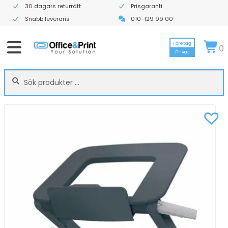
30 dagars returrätt
Prisgaranti
Snabb leverans
010-129 99 00
Företag
0
Privat
Sök
Sök
efter: