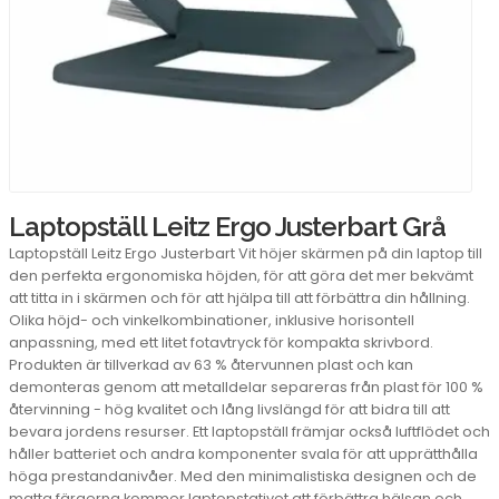
Laptopställ Leitz Ergo Justerbart Grå
Laptopställ Leitz Ergo Justerbart Vit höjer skärmen på din laptop till
den perfekta ergonomiska höjden, för att göra det mer bekvämt
att titta in i skärmen och för att hjälpa till att förbättra din hållning.
Olika höjd- och vinkelkombinationer, inklusive horisontell
anpassning, med ett litet fotavtryck för kompakta skrivbord.
Produkten är tillverkad av 63 % återvunnen plast och kan
demonteras genom att metalldelar separeras från plast för 100 %
återvinning - hög kvalitet och lång livslängd för att bidra till att
bevara jordens resurser. Ett laptopställ främjar också luftflödet och
håller batteriet och andra komponenter svala för att upprätthålla
höga prestandanivåer. Med den minimalistiska designen och de
matta färgerna kommer laptopstativet att förbättra hälsan och