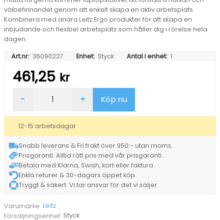
välbefinnandet genom att enkelt skapa en aktiv arbetsplats.
Kombinera med andra Leitz Ergo produkter för att skapa en
inbjudande och flexibel arbetsplats som håller dig i rörelse hela
dagen.
Art.nr:
36090227
Enhet:
Styck
Antal i enhet:
1
461,25
kr
Laptopställ
-
+
Köp nu
Leitz
Ergo
Justerbart
12-15 arbetsdagar
Grå
mängd
Snabb leverans & Fri frakt över 950:- utan moms.
Prisgaranti. Alltid rätt pris med vår prisgaranti.
Betala med Klarna, Swish, kort eller faktura.
Enkla returer & 30-dagars öppet köp.
Tryggt & säkert. Vi tar ansvar för det vi säljer.
Leitz
Varumärke
Styck
Försäljningsenhet