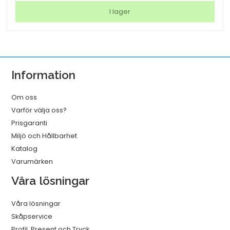
Letra
I lager
tag
vit
mängd
Information
Om oss
Varför välja oss?
Prisgaranti
Miljö och Hållbarhet
Katalog
Varumärken
Våra lösningar
Våra lösningar
Skåpservice
Profil, Present och Tryck