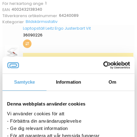
1
För hel kartong ange
4002432138340
EAN
64240089
Tillverkarens artikelnummer
Bildskärmsstativ
Kategorier
Laptopställ Leitz Ergo Justerbart Vit
36090226
9-11 dagar
461,25
kr
Köp
Samtycke
Information
Om
ANDRA KÖPTE OCKSÅ
Denna webbplats använder cookies
Vi använder cookies för att
- Förbättra din användarupplevelse
- Ge dig relevant information
- För att garantera att vår hemsida fungerar