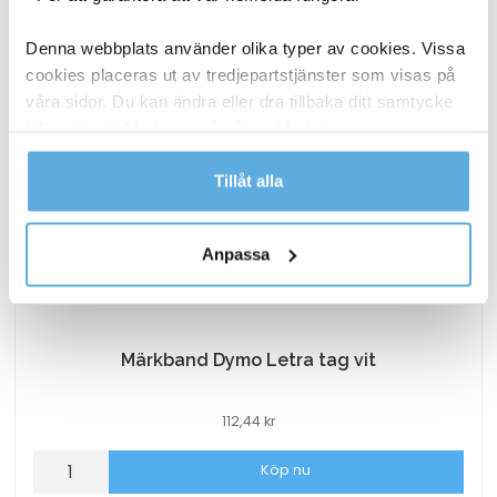
Denna webbplats använder olika typer av cookies. Vissa
cookies placeras ut av tredjepartstjänster som visas på
våra sidor. Du kan ändra eller dra tillbaka ditt samtycke
till cookie-förklaringen på vår webbplats.
Läs mer i vår integritetspolicy om vilka vi är, hur du
Tillåt alla
kontaktar oss och på vilket sätt vi behandlar
personuppgifter.
Anpassa
Märkband Dymo Letra tag vit
112,44
kr
Märkband
Köp nu
Dymo