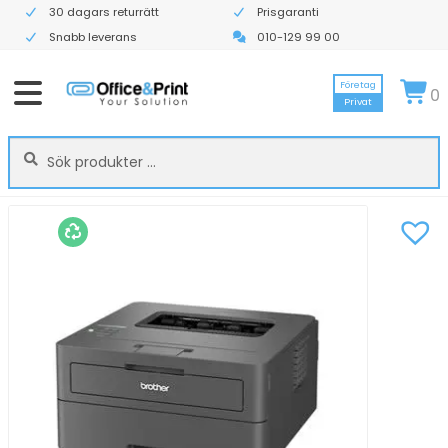
30 dagars returrätt
Prisgaranti
Snabb leverans
010-129 99 00
Företag
0
Privat
Sök
Sök
efter: