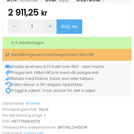
Art.nr:
35190308
Enhet:
Styck
Antal i enhet:
1
2 911,25
kr
Laserskrivare
-
+
Köp nu
Brother
HL-
L2445DW
3-5 arbetsdagar
Mono
mängd
Beställningsvara med begränsad returrätt
Snabb leverans & Fri frakt över 950:- utan moms.
Prisgaranti. Alltid rätt pris med vår prisgaranti.
Betala med Klarna, Swish, kort eller faktura.
Enkla returer & 30-dagars öppet köp.
Tryggt & säkert. Vi tar ansvar för det vi säljer.
Brother
Varumärke
Styck
Försäljningsenhet
1
För hel kartong ange
4977766831079
EAN
BROHLL2445DW
Tillverkarens artikelnummer
Ladda ner
Dokument