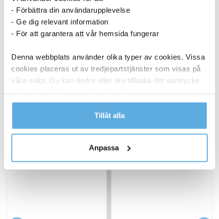
- Förbättra din användarupplevelse
1 523,75
kr
Köp
- Ge dig relevant information
- För att garantera att vår hemsida fungerar
Denna webbplats använder olika typer av cookies. Vissa
ANDRA KÖPTE OCKSÅ
cookies placeras ut av tredjepartstjänster som visas på
våra sidor. Du kan ändra eller dra tillbaka ditt samtycke
till cookie-förklaringen på vår webbplats.
Läs mer i vår integritetspolicy om vilka vi är, hur du
Tillåt alla
kontaktar oss och på vilket sätt vi behandlar
personuppgifter.
Anpassa