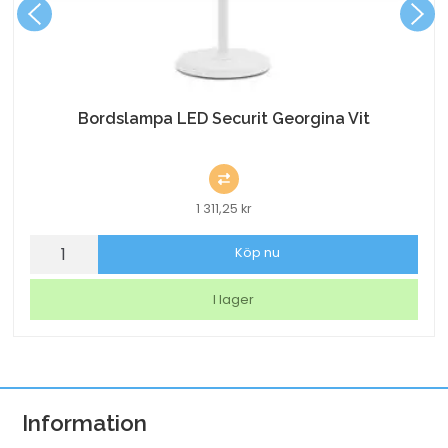
Bordslampa LED Securit Georgina Vit
1 311,25
kr
Bordslampa
Köp nu
LED
Securit
I lager
Georgina
Vit
mängd
Information