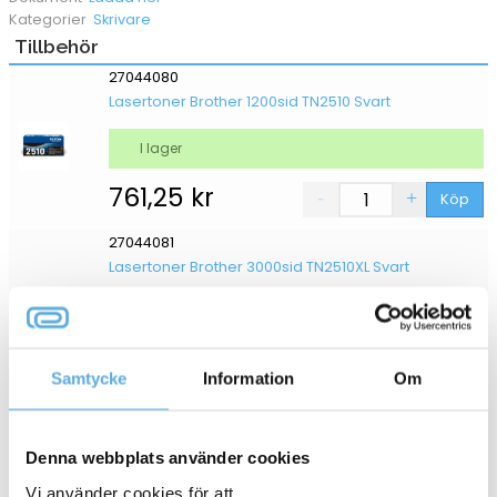
Skrivare
Kategorier
Tillbehör
27044080
Lasertoner Brother 1200sid TN2510 Svart
I lager
761,25
kr
Köp
27044081
Lasertoner Brother 3000sid TN2510XL Svart
I lager
1 348,75
kr
Köp
Samtycke
Information
Om
27044082
Trumma Brother 15000sid DR2510
Denna webbplats använder cookies
3-5 dagar
Vi använder cookies för att