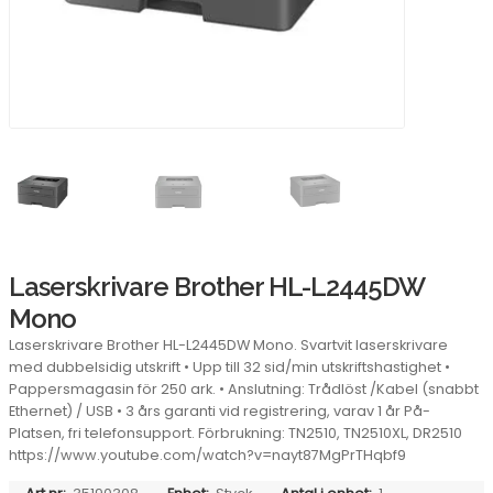
Laserskrivare Brother HL-L2445DW
Mono
Laserskrivare Brother HL-L2445DW Mono. Svartvit laserskrivare
med dubbelsidig utskrift • Upp till 32 sid/min utskriftshastighet •
Pappersmagasin för 250 ark. • Anslutning: Trådlöst /Kabel (snabbt
Ethernet) / USB • 3 års garanti vid registrering, varav 1 år På-
Platsen, fri telefonsupport. Förbrukning: TN2510, TN2510XL, DR2510
https://www.youtube.com/watch?v=nayt87MgPrTHqbf9