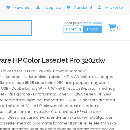
Favoriter
Topplista
Kundunikt
Mitt konto
Visar priser
med moms
0
Företag
Privat
vare HP Color LaserJet Pro 3202dw
P Color LaserJet Pro 3202dw. Prisvärd kompakt
e. • Automatisk dubbelsidig utskrift • 2" MGD-skärm; 4 knappar; 1
 Skriver ut upp till 25 sidor/min • 250 arks pappersmagasin •
, USB • Dubbelbands Wi-Fi®, Wi-Fi® Direct, USB-portar med hög
et • 1 års garanti • Förbrukning: Toner HP 219A serien, HP 219X
enderad sidvolym per månad: 150 - 2500 sidor Skrivare med
rad säkerhet. Vissa HP-skrivare är endast avsedda att
ssetter som har nya eller återanvända HP-chip eller
etsar. Dessa skrivare använder dynamiska säkerhetsåtgärder
 kassetter med chip som inte kommer från HP eller elektroniska
undna uppdateringar av den inbyggda programvaran gör att