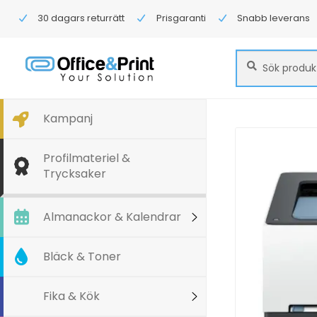
30 dagars returrätt
Prisgaranti
Snabb leverans
Sök
Sök
efter:
Kampanj
Profilmateriel &
Trycksaker
Almanackor & Kalendrar
Bläck & Toner
Fika & Kök