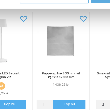
ANDRA KÖPTE O
 LED Securit
Papperspåse SOS nr 4 vit
Smaksät
ina Vit
250x110x280 mm
Sy
1 436,25
kr
11,25
kr
a
Papperspåse
Smaksä
Köp nu
Köp nu
SOS
Mathie