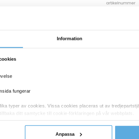
artikelnummer
27044203
Lasertoner HP 219A 1300 Sidor W2190A Svart
27044204
Lasertoner HP 219A 1200 sidor W2193A Magenta
Information
27044208
Lasertoner HP 219A 1200 sidor W2191A Cyan
cookies
27044207
Lasertoner HP 219A 1200 sidor W2192A Gul
evelse
27044209
Lasertoner HP 219X 3200 sidor W2190X Svart
emsida fungerar
ka typer av cookies. Vissa cookies placeras ut av tredjepartst
1
2
tillbaka ditt samtycke till cookie-förklaringen på vår webbplats.
y om vilka vi är, hur du kontaktar oss och på vilket sätt vi behan
Anpassa