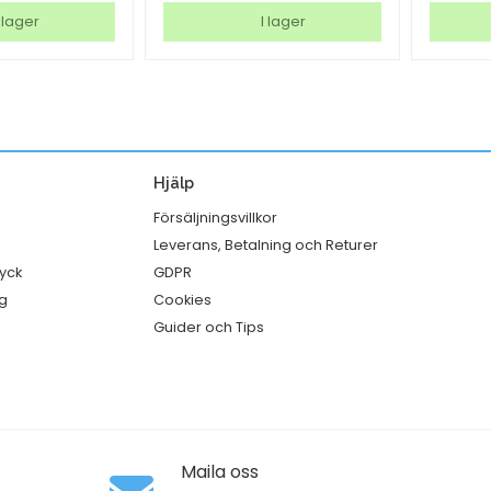
nr
Teissei
 lager
I lager
4
Syrup
vit
Jordg
250x110x280
70cl
mm
mängd
mängd
Hjälp
Försäljningsvillkor
Leverans, Betalning och Returer
ryck
GDPR
g
Cookies
Guider och Tips
Maila oss