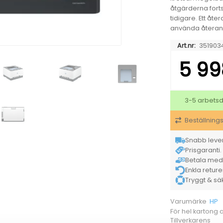
åtgärderna forts
tidigare. Ett åte
använda återanv
Art.nr:
351903
5 99
3-5 arbets
Beställning
Snabb lever
Prisgaranti. 
Betala med K
Enkla retur
Tryggt & säke
HP
Varumärke
För hel kartong
Tillverkarens