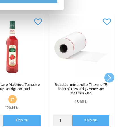
CKSÅ
tare Mathieu Teisseire
Betalterminalrulle Thermo “Ej
rup Jordgubb 70cl
kvitto” BPA-fri 57mmx14m
Ø35mm 48g
43,69
kr
126,14
kr
ttare
Betalterminalrulle
We
Köp nu
Köp nu
u
Thermo
02