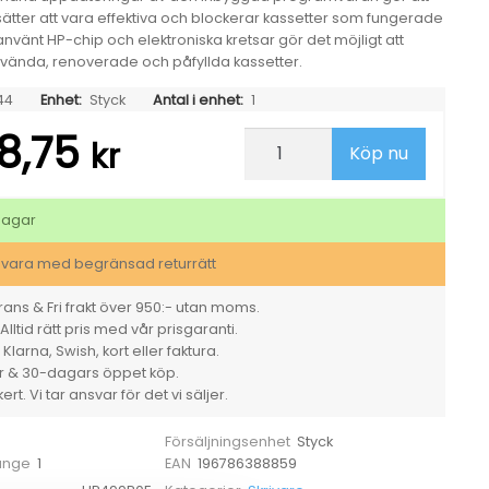
ätter att vara effektiva och blockerar kassetter som fungerade
ranvänt HP-chip och elektroniska kretsar gör det möjligt att
ända, renoverade och påfyllda kassetter.
44
Enhet:
Styck
Antal i enhet:
1
8,75
Laserskrivare
kr
Köp nu
HP
Color
LaserJet
Pro
dagar
3202dw
mängd
svara med begränsad returrätt
ans & Fri frakt över 950:- utan moms.
Alltid rätt pris med vår prisgaranti.
larna, Swish, kort eller faktura.
er & 30-dagars öppet köp.
rt. Vi tar ansvar för det vi säljer.
Styck
Försäljningsenhet
1
196786388859
 ange
EAN