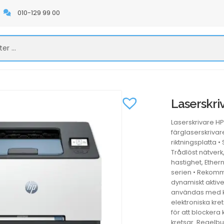
010-129 99 00
Laserskri
Laserskrivare H
färglaserskrivar
riktningsplatta •
Trådlöst nätverk
hastighet, Ethern
serien • Rekomm
dynamiskt aktive
användas med ka
elektroniska kr
för att blockera
kretsar. Regelb