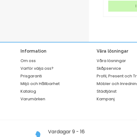
klaff
Securit
I lager
I
PP
Georgina
grön
Vit
A4
mängd
mängd
Information
Våra lösningar
Om oss
Våra lösningar
Varför välja oss?
Skåpservice
Prisgaranti
Profil, Present och T
Miljö och Hållbarhet
Möbler och Inrednin
Katalog
Städtjänst
Varumärken
Kampanj
Vardagar 9 - 16