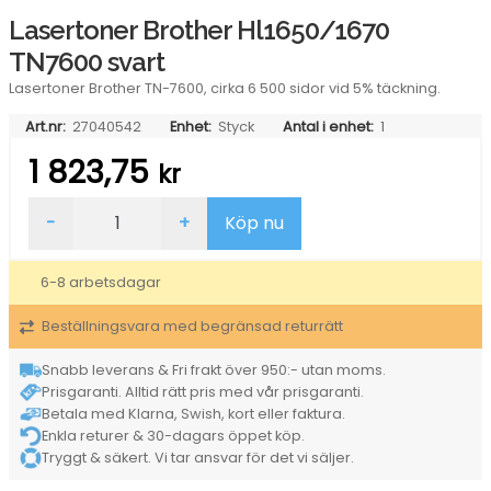
Lasertoner Brother Hl1650/1670
TN7600 svart
Lasertoner Brother TN-7600, cirka 6 500 sidor vid 5% täckning.
Art.nr:
27040542
Enhet:
Styck
Antal i enhet:
1
1 823,75
kr
Lasertoner
-
+
Köp nu
Brother
Hl1650/1670
TN7600
6-8 arbetsdagar
svart
mängd
Beställningsvara med begränsad returrätt
Snabb leverans & Fri frakt över 950:- utan moms.
Prisgaranti. Alltid rätt pris med vår prisgaranti.
Betala med Klarna, Swish, kort eller faktura.
Enkla returer & 30-dagars öppet köp.
Tryggt & säkert. Vi tar ansvar för det vi säljer.