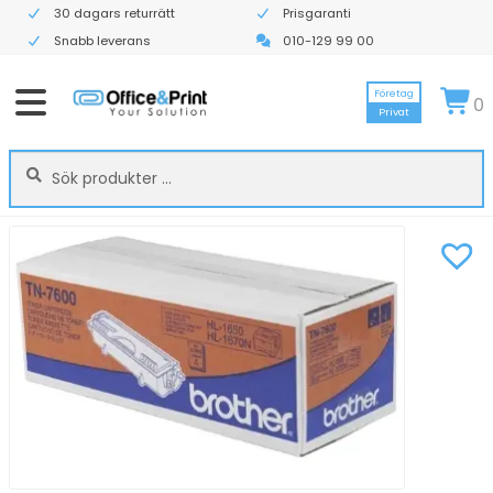
30 dagars returrätt
Prisgaranti
Snabb leverans
010-129 99 00
Företag
0
Privat
Sök
Sök
efter: