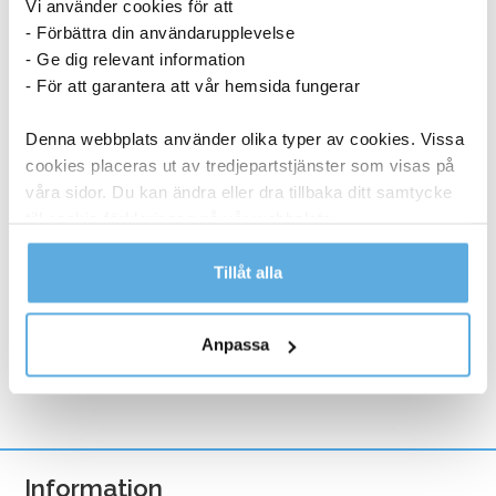
Vi använder cookies för att
- Förbättra din användarupplevelse
- Ge dig relevant information
- För att garantera att vår hemsida fungerar
Denna webbplats använder olika typer av cookies. Vissa
cookies placeras ut av tredjepartstjänster som visas på
Papperspåse SOS nr 4 vit 250x110x280 mm
våra sidor. Du kan ändra eller dra tillbaka ditt samtycke
till cookie-förklaringen på vår webbplats.
1 436,25
kr
Läs mer i vår integritetspolicy om vilka vi är, hur du
Tillåt alla
Papperspåse
kontaktar oss och på vilket sätt vi behandlar
Köp nu
SOS
personuppgifter.
Anpassa
nr
I lager
4
vit
250x110x280
mm
Information
mängd