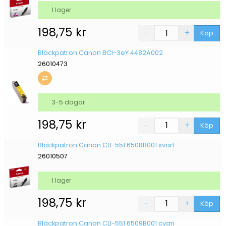
I lager
198,75
kr
Köp
Bläckpatron Canon BCI-3eY 4482A002
26010473
3-5 dagar
198,75
kr
Köp
Bläckpatron Canon CLI-551 6508B001 svart
26010507
I lager
198,75
kr
Köp
Bläckpatron Canon CLI-551 6509B001 cyan