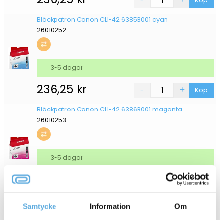
Köp
Bläckpatron Canon CLI-42 6385B001 cyan
26010252
3-5 dagar
236,25
kr
Köp
Bläckpatron Canon CLI-42 6386B001 magenta
26010253
3-5 dagar
236,25
kr
Köp
Bläckpatron Canon CLI-42 6387B001 gul
Samtycke
Information
Om
26010254