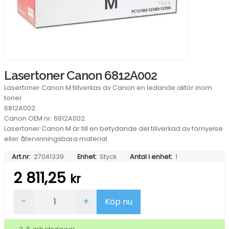
Lasertoner Canon 6812A002
Lasertoner Canon M tillverkas av Canon en ledande aktör inom
toner.
6812A002.
Canon OEM nr: 6812A002.
Lasertoner Canon M är till en betydande del tillverkad av förnyelse
eller återvinningsbara material.
Art.nr:
27041339
Enhet:
Styck
Antal i enhet:
1
2 811,25
kr
Lasertoner
-
+
Köp nu
Canon
6812A002
mängd