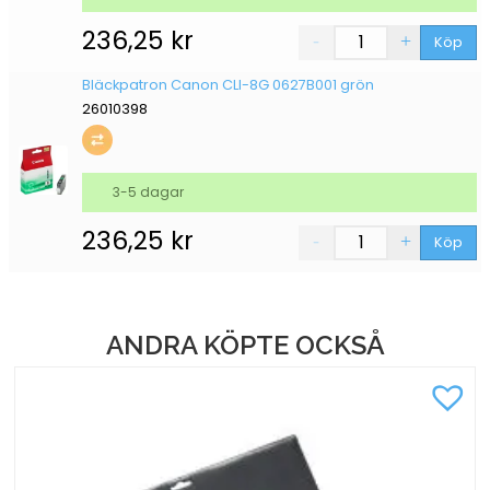
236,25
kr
Köp
Bläckpatron Canon CLI-8G 0627B001 grön
26010398
3-5 dagar
236,25
kr
Köp
ANDRA KÖPTE OCKSÅ