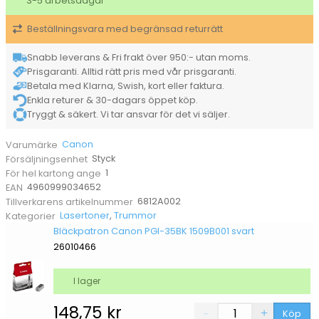
3-5 arbetsdagar
Beställningsvara med begränsad returrätt
Snabb leverans & Fri frakt över 950:- utan moms.
Prisgaranti. Alltid rätt pris med vår prisgaranti.
Betala med Klarna, Swish, kort eller faktura.
Enkla returer & 30-dagars öppet köp.
Tryggt & säkert. Vi tar ansvar för det vi säljer.
Canon
Varumärke
Styck
Försäljningsenhet
1
För hel kartong ange
4960999034652
EAN
6812A002
Tillverkarens artikelnummer
Lasertoner
,
Trummor
Kategorier
Bläckpatron Canon PGI-35BK 1509B001 svart
26010466
I lager
148,75
kr
Köp