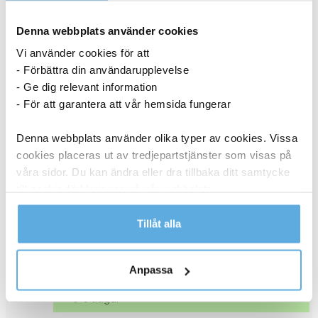
Denna webbplats använder cookies
3-5 dagar
Vi använder cookies för att
236,25
kr
- Förbättra din användarupplevelse
Köp
- Ge dig relevant information
Bläckpatron Canon CLI-42 6388B001 cyan
- För att garantera att vår hemsida fungerar
26010255
Denna webbplats använder olika typer av cookies. Vissa
cookies placeras ut av tredjepartstjänster som visas på
3-5 dagar
våra sidor. Du kan ändra eller dra tillbaka ditt samtycke
till cookie-förklaringen på vår webbplats.
236,25
kr
Köp
Läs mer i vår integritetspolicy om vilka vi är, hur du
Tillåt alla
Bläckpatron Canon CLI-42 6389B001 magenta
kontaktar oss och på vilket sätt vi behandlar
26010256
personuppgifter.
Anpassa
3-5 dagar