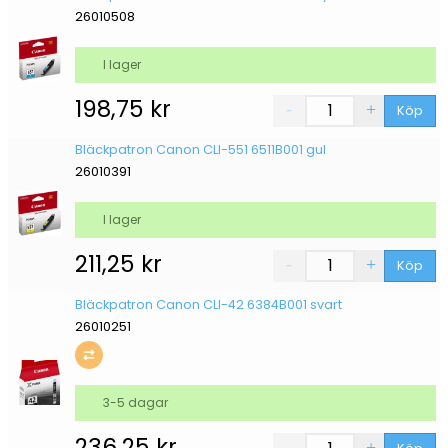
26010508
I lager
198,75
kr
Köp
Bläckpatron Canon CLI-551 6511B001 gul
26010391
I lager
211,25
kr
Köp
Bläckpatron Canon CLI-42 6384B001 svart
26010251
3-5 dagar
236,25
kr