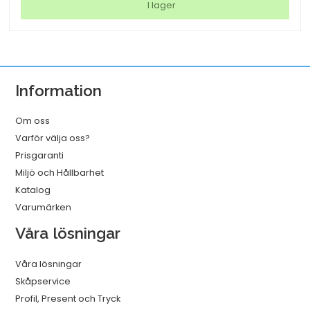
Matt
I lager
2x125mic
A3
25/fp
mängd
Information
Om oss
Varför välja oss?
Prisgaranti
Miljö och Hållbarhet
Katalog
Varumärken
Våra lösningar
Våra lösningar
Skåpservice
Profil, Present och Tryck