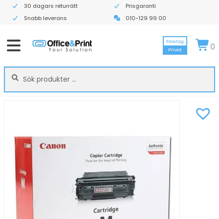
30 dagars returrätt
Prisgaranti
Snabb leverans
010-129 99 00
Företag
0
Privat
Sök
Sök
efter: