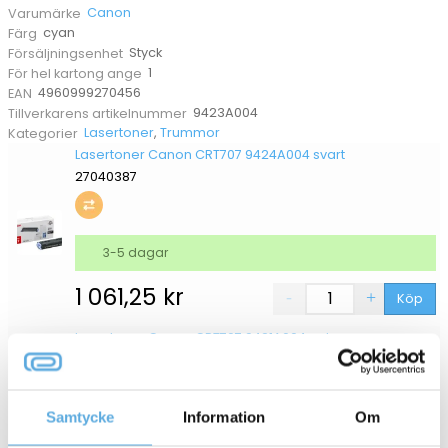
Canon
Varumärke
cyan
Färg
Styck
Försäljningsenhet
1
För hel kartong ange
4960999270456
EAN
9423A004
Tillverkarens artikelnummer
Lasertoner
,
Trummor
Kategorier
Lasertoner Canon CRT707 9424A004 svart
27040387
3-5 dagar
1 061,25
kr
Köp
Lasertoner Canon CRT707 9421A004 gul
27040384
Samtycke
Information
Om
3-5 dagar