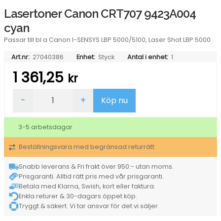
Lasertoner Canon CRT707 9423A004
cyan
Passar till bl a Canon I-SENSYS LBP 5000/5100, Laser Shot LBP 5000
Art.nr:
27040386
Enhet:
Styck
Antal i enhet:
1
1 361,25
kr
Lasertoner
-
+
Köp nu
Canon
CRT707
9423A004
3-5 arbetsdagar
cyan
mängd
Beställningsvara med begränsad returrätt
Snabb leverans & Fri frakt över 950:- utan moms.
Prisgaranti. Alltid rätt pris med vår prisgaranti.
Betala med Klarna, Swish, kort eller faktura.
Enkla returer & 30-dagars öppet köp.
Tryggt & säkert. Vi tar ansvar för det vi säljer.