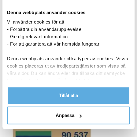
1 373,75
kr
Köp
Denna webbplats använder cookies
Vi använder cookies för att
Lasertoner Canon CRT707 9422A004 magenta
27040385
- Förbättra din användarupplevelse
- Ge dig relevant information
- För att garantera att vår hemsida fungerar
3-5 dagar
Denna webbplats använder olika typer av cookies. Vissa
1 386,25
kr
cookies placeras ut av tredjepartstjänster som visas på
Köp
våra sidor. Du kan ändra eller dra tillbaka ditt samtycke
till cookie-förklaringen på vår webbplats.
ANDRA KÖPTE OCKSÅ
Läs mer i vår integritetspolicy om vilka vi är, hur du
Tillåt alla
kontaktar oss och på vilket sätt vi behandlar
personuppgifter.
Anpassa