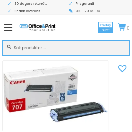
30 dagars returrätt
Prisgaranti
Snabb leverans
010-129 99 00
Företag
0
Privat
Sök
Sök
efter: