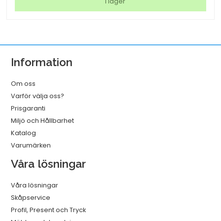
I lager
Rengöringsduk
Slitstark
Vit
320mmx114m
Information
mängd
Om oss
Varför välja oss?
Prisgaranti
Miljö och Hållbarhet
Katalog
Varumärken
Våra lösningar
Våra lösningar
Skåpservice
Profil, Present och Tryck