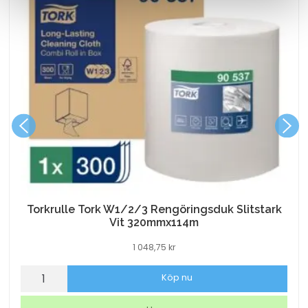
Torkrulle Tork W1/2/3 Rengöringsduk Slitstark
Vit 320mmx114m
1 048,75
kr
Torkrulle
Köp nu
Tork
W1/2/3