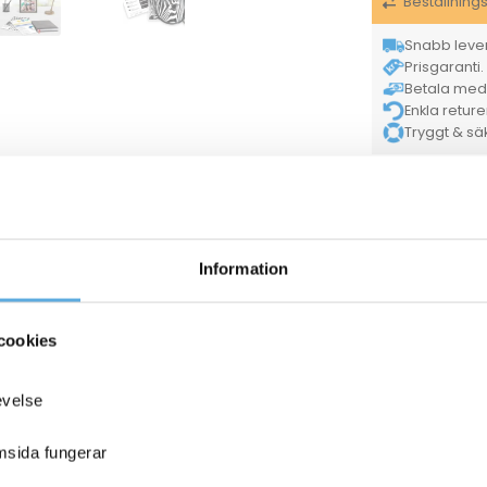
Beställning
Snabb lever
Prisgaranti. 
Betala med K
Enkla retur
Tryggt & säke
HP
Varumärke
Försäljningsenh
884420186
EAN
Lase
Kategorier
Information
ANDRA KÖPTE O
cookies
evelse
emsida fungerar