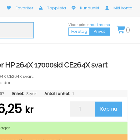
Favoriter
Topplista
Kundunikt
Mitt konto
Visar priser
med moms
0
Företag
Privat
r HP 264X 17000sid CE264X svart
64X CE264X svart.
sidor.
97
Enhet:
Styck
Antal i enhet:
1
6,25
Lasertoner
kr
Köp nu
HP
264X
17000sid
CE264X
dagar
svart
mängd