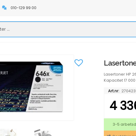
010-129 99 00
Lasertone
Lasertoner HP 2
Kapacitet 17 000 
Art.nr:
270423
4 33
3-5 arbets