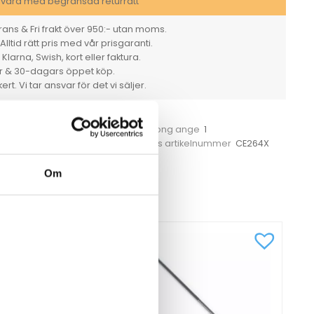
svara med begränsad returrätt
ans & Fri frakt över 950:- utan moms.
Alltid rätt pris med vår prisgaranti.
larna, Swish, kort eller faktura.
er & 30-dagars öppet köp.
rt. Vi tar ansvar för det vi säljer.
svart
Färg
Styck
1
et
För hel kartong ange
830
CE264X
Tillverkarens artikelnummer
rtoner
,
Trummor
Om
CKSÅ