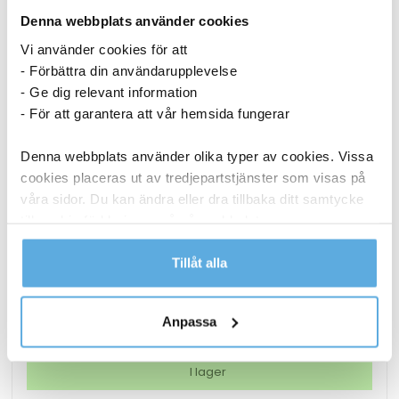
Denna webbplats använder cookies
Vi använder cookies för att
- Förbättra din användarupplevelse
- Ge dig relevant information
- För att garantera att vår hemsida fungerar
Denna webbplats använder olika typer av cookies. Vissa
cookies placeras ut av tredjepartstjänster som visas på
våra sidor. Du kan ändra eller dra tillbaka ditt samtycke
till cookie-förklaringen på vår webbplats.
Märkband Brother Tze211 6mm svart/vit 8m
Läs mer i vår integritetspolicy om vilka vi är, hur du
Tillåt alla
kontaktar oss och på vilket sätt vi behandlar
218,75
kr
personuppgifter.
Anpassa
Märkband
Köp nu
Brother
Tze211
I lager
6mm