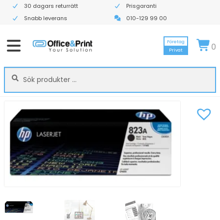
30 dagars returrätt
Prisgaranti
Snabb leverans
010-129 99 00
Företag
0
Privat
Sök
Sök
efter: