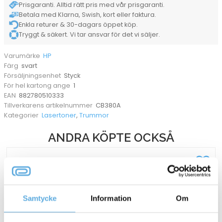
Prisgaranti. Alltid rätt pris med vår prisgaranti.
Betala med Klarna, Swish, kort eller faktura.
Enkla returer & 30-dagars öppet köp.
Tryggt & säkert. Vi tar ansvar för det vi säljer.
HP
Varumärke
svart
Färg
Styck
Försäljningsenhet
1
För hel kartong ange
882780510333
EAN
CB380A
Tillverkarens artikelnummer
Lasertoner
,
Trummor
Kategorier
ANDRA KÖPTE OCKSÅ
Samtycke
Information
Om