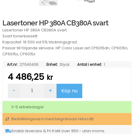
Lasertoner HP 380A CB380A svart
Lasertoner HP 380A CB380A svart.
Svart tonerkassett.
Kapacitet: 16 500 vid 5% täckningsgrad.
Passar till följande skrivare: HP Color LaserJet CP6015dn, CP6015n,
CP6015x, CP6015x
Art.nr:
27040406
Enhet:
Styck
Antal i enhet:
1
4 486,25
kr
Lasertoner
-
+
Köp nu
HP
380A
CB380A
3-5 arbetsdagar
svart
mängd
Beställningsvara med begränsad returrätt
Snabb leverans & Fri frakt över 950:- utan moms.