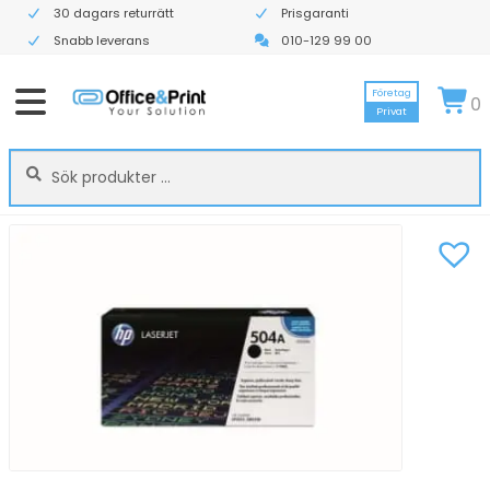
30 dagars returrätt
Prisgaranti
Snabb leverans
010-129 99 00
Företag
0
Privat
Sök
Sök
efter: