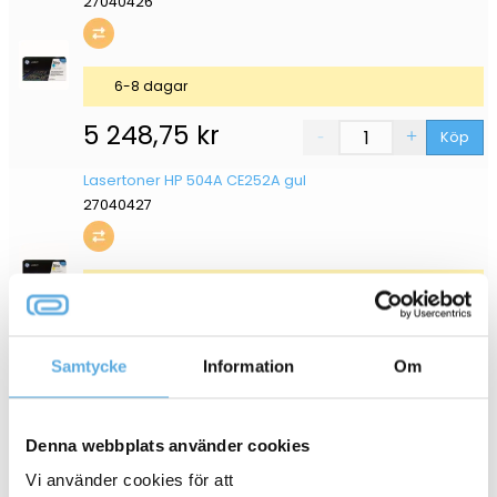
27040426
6-8 dagar
5 248,75
kr
Köp
Lasertoner HP 504A CE252A gul
27040427
6-8 dagar
5 748,75
kr
Köp
Samtycke
Information
Om
Lasertoner HP 504A CE253A magenta
27040428
Denna webbplats använder cookies
Vi använder cookies för att
6-8 dagar