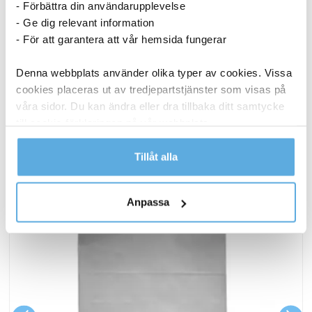
- Förbättra din användarupplevelse
- Ge dig relevant information
5 748,75
kr
Köp
- För att garantera att vår hemsida fungerar
Denna webbplats använder olika typer av cookies. Vissa
cookies placeras ut av tredjepartstjänster som visas på
ANDRA KÖPTE OCKSÅ
våra sidor. Du kan ändra eller dra tillbaka ditt samtycke
till cookie-förklaringen på vår webbplats.
Läs mer i vår integritetspolicy om vilka vi är, hur du
Tillåt alla
kontaktar oss och på vilket sätt vi behandlar
personuppgifter.
Anpassa