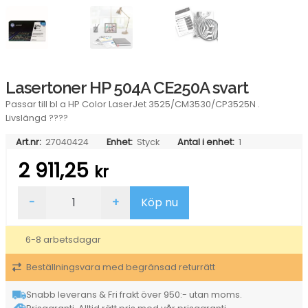
Lasertoner HP 504A CE250A svart
Passar till bl a HP Color LaserJet 3525/CM3530/CP3525N .
Livslängd ????
Art.nr:
27040424
Enhet:
Styck
Antal i enhet:
1
2 911,25
kr
Lasertoner
-
+
Köp nu
HP
504A
CE250A
6-8 arbetsdagar
svart
mängd
Beställningsvara med begränsad returrätt
Snabb leverans & Fri frakt över 950:- utan moms.