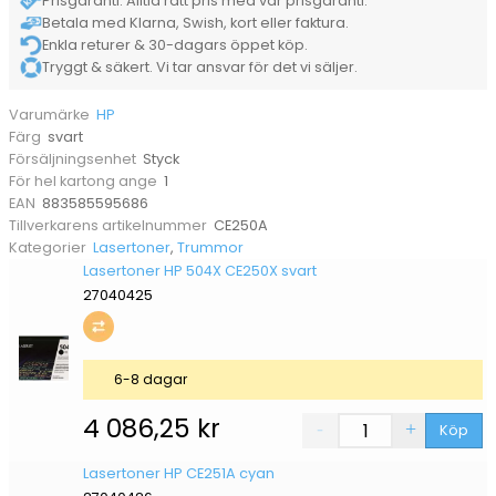
Prisgaranti. Alltid rätt pris med vår prisgaranti.
Betala med Klarna, Swish, kort eller faktura.
Enkla returer & 30-dagars öppet köp.
Tryggt & säkert. Vi tar ansvar för det vi säljer.
HP
Varumärke
svart
Färg
Styck
Försäljningsenhet
1
För hel kartong ange
883585595686
EAN
CE250A
Tillverkarens artikelnummer
Lasertoner
,
Trummor
Kategorier
Lasertoner HP 504X CE250X svart
27040425
6-8 dagar
4 086,25
kr
Köp
Lasertoner HP CE251A cyan