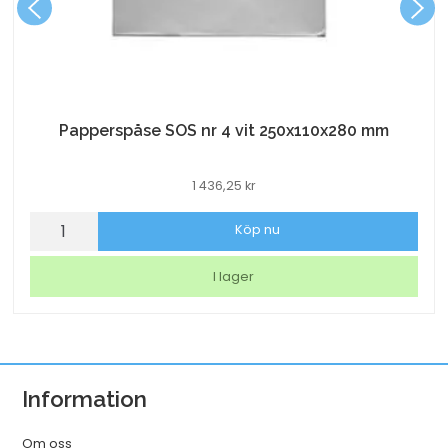
Papperspåse SOS nr 4 vit 250x110x280 mm
1 436,25
kr
Papperspåse
Köp nu
SOS
nr
I lager
4
vit
250x110x280
mm
Information
mängd
Om oss