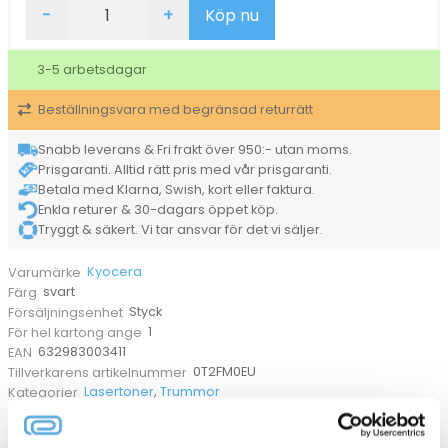
Lasertoner
-
+
Köp nu
Kyocera
TK-
18
3-5 arbetsdagar
0T2FM0EU
svart
Beställningsvara med begränsad returrätt
mängd
Snabb leverans & Fri frakt över 950:- utan moms.
Prisgaranti. Alltid rätt pris med vår prisgaranti.
Betala med Klarna, Swish, kort eller faktura.
Enkla returer & 30-dagars öppet köp.
Tryggt & säkert. Vi tar ansvar för det vi säljer.
Kyocera
Varumärke
svart
Färg
Styck
Försäljningsenhet
1
För hel kartong ange
632983003411
EAN
0T2FM0EU
Tillverkarens artikelnummer
Lasertoner
,
Trummor
Kategorier
ANDRA KÖPTE OCKSÅ