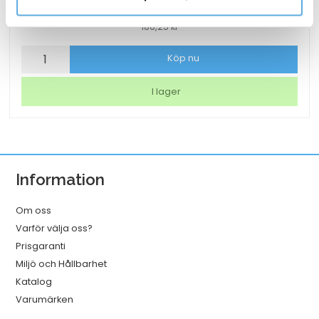
186,25
kr
Lamineringsficka
Köp nu
AO
Matt
I lager
2x125mic
A3
25/fp
mängd
Information
Om oss
Varför välja oss?
Prisgaranti
Miljö och Hållbarhet
Katalog
Varumärken