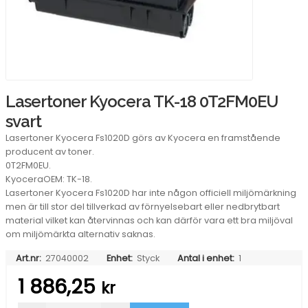
Lasertoner Kyocera TK-18 0T2FM0EU
svart
Lasertoner Kyocera Fs1020D görs av Kyocera en framstående
producent av toner.
0T2FM0EU.
KyoceraOEM: TK-18.
Lasertoner Kyocera Fs1020D har inte någon officiell miljömärkning
men är till stor del tillverkad av förnyelsebart eller nedbrytbart
material vilket kan återvinnas och kan därför vara ett bra miljöval
om miljömärkta alternativ saknas.
Art.nr:
27040002
Enhet:
Styck
Antal i enhet:
1
1 886,25
kr