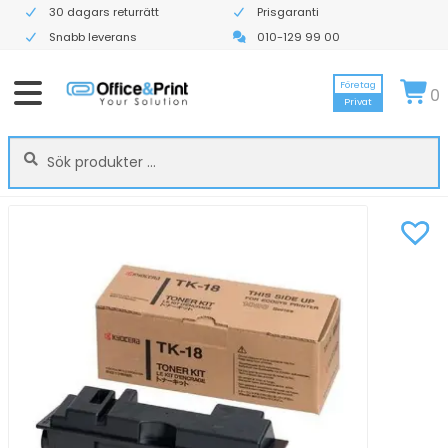
30 dagars returrätt
Prisgaranti
Snabb leverans
010-129 99 00
Företag
0
Privat
Sök
Sök
efter: