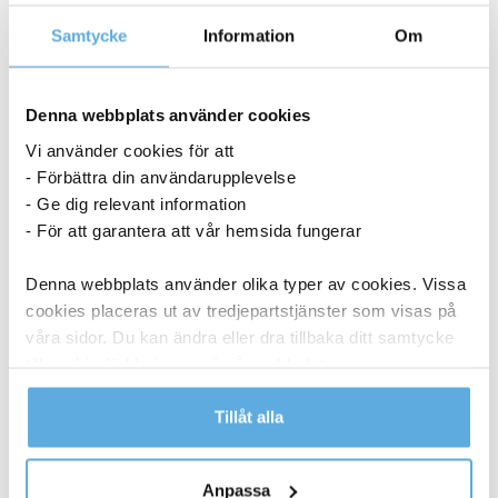
Samtycke
Information
Om
Denna webbplats använder cookies
Vi använder cookies för att
- Förbättra din användarupplevelse
- Ge dig relevant information
- För att garantera att vår hemsida fungerar
Denna webbplats använder olika typer av cookies. Vissa
cookies placeras ut av tredjepartstjänster som visas på
våra sidor. Du kan ändra eller dra tillbaka ditt samtycke
till cookie-förklaringen på vår webbplats.
Läs mer i vår integritetspolicy om vilka vi är, hur du
Tillåt alla
kontaktar oss och på vilket sätt vi behandlar
personuppgifter.
Lamineringsficka AO Matt 2x125mic A3 25/fp
Anpassa