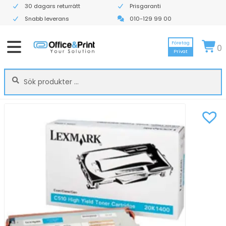
30 dagars returrätt
Prisgaranti
Snabb leverans
010-129 99 00
Företag
0
Privat
Sök
Sök
efter: