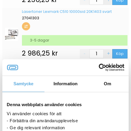
Köp
Lasertoner Lexmark C510 10000sid 20K1403 svart
27041303
3-5 dagar
2 986,25
kr
Köp
Lasertoner Lexmark c510 6600sid 20K1401 magenta
27041301
Samtycke
Information
Om
3-5 dagar
Denna webbplats använder cookies
3 936,25
kr
Köp
Vi använder cookies för att
- Förbättra din användarupplevelse
- Ge dig relevant information