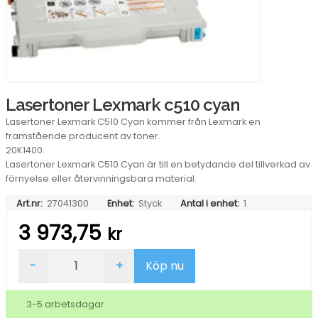
Lasertoner Lexmark c510 cyan
Lasertoner Lexmark C510 Cyan kommer från Lexmark en
framstående producent av toner.
20K1400.
Lasertoner Lexmark C510 Cyan är till en betydande del tillverkad av
förnyelse eller återvinningsbara material.
Art.nr:
27041300
Enhet:
Styck
Antal i enhet:
1
3 973,75
kr
Lasertoner
-
+
Köp nu
Lexmark
c510
cyan
3-5 arbetsdagar
mängd