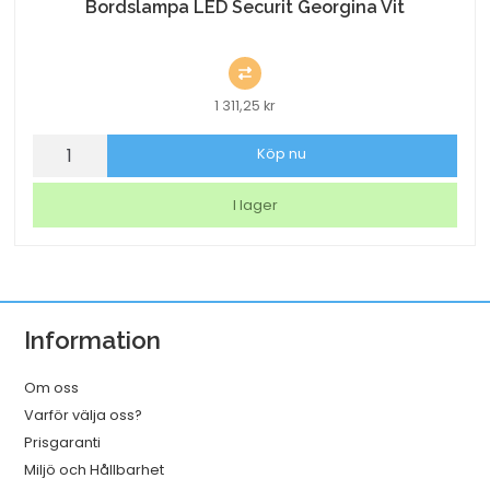
Bordslampa LED Securit Georgina Vit
1 311,25
kr
Bordslampa
Köp nu
LED
Securit
I lager
Georgina
Vit
mängd
Information
Om oss
Varför välja oss?
Prisgaranti
Miljö och Hållbarhet