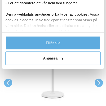
ANDRA KÖPTE OCKSÅ
- För att garantera att vår hemsida fungerar
Denna webbplats använder olika typer av cookies. Vissa
cookies placeras ut av tredjepartstjänster som visas på
våra sidor. Du kan ändra eller dra tillbaka ditt samtycke
till cookie-förklaringen på vår webbplats.
Läs mer i vår integritetspolicy om vilka vi är, hur du
Tillåt alla
kontaktar oss och på vilket sätt vi behandlar
personuppgifter.
Anpassa