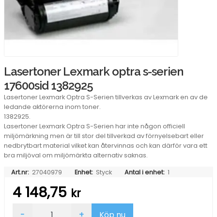
Lasertoner Lexmark optra s-serien
17600sid 1382925
Lasertoner Lexmark Optra S-Serien tillverkas av Lexmark en av de
ledande aktörerna inom toner.
1382925.
Lasertoner Lexmark Optra S-Serien har inte någon officiell
miljömärkning men är till stor del tillverkad av förnyelsebart eller
nedbrytbart material vilket kan återvinnas och kan därför vara ett
bra miljöval om miljömärkta alternativ saknas.
Art.nr:
27040979
Enhet:
Styck
Antal i enhet:
1
4 148,75
kr
Lasertoner
-
+
Köp nu
Lexmark