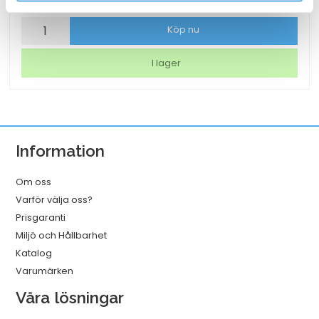
Torkrulle
Köp nu
Tork
W1/2/3
I lager
Rengöringsduk
Slitstark
Vit
320mmx114m
Information
mängd
Om oss
Varför välja oss?
Prisgaranti
Miljö och Hållbarhet
Katalog
Varumärken
Våra lösningar