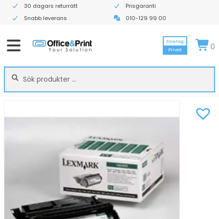
30 dagars returrätt
Prisgaranti
Snabb leverans
010-129 99 00
Företag
0
Privat
Sök
Sök
efter: