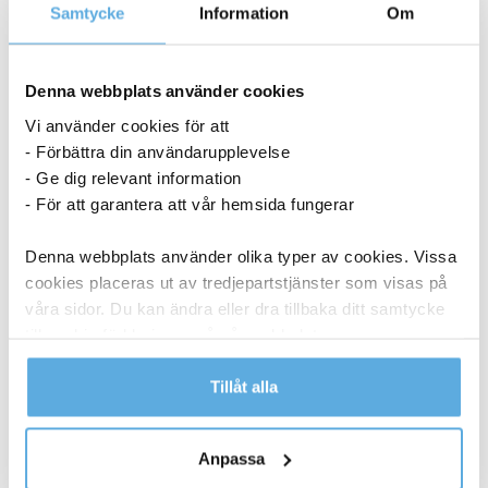
Samtycke
Information
Om
Denna webbplats använder cookies
Vi använder cookies för att
- Förbättra din användarupplevelse
- Ge dig relevant information
- För att garantera att vår hemsida fungerar
Denna webbplats använder olika typer av cookies. Vissa
cookies placeras ut av tredjepartstjänster som visas på
våra sidor. Du kan ändra eller dra tillbaka ditt samtycke
till cookie-förklaringen på vår webbplats.
Läs mer i vår integritetspolicy om vilka vi är, hur du
Tillåt alla
kontaktar oss och på vilket sätt vi behandlar
Torkrulle Tork W1/2/3 Rengöringsduk Slitstark
personuppgifter.
Vit 320mmx114m
Anpassa
1 048,75
kr