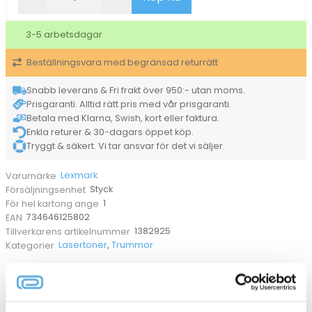
optra
s-
3-5 arbetsdagar
serien
17600sid
Beställningsvara med begränsad returrätt
1382925
mängd
Snabb leverans & Fri frakt över 950:- utan moms.
Prisgaranti. Alltid rätt pris med vår prisgaranti.
Betala med Klarna, Swish, kort eller faktura.
Enkla returer & 30-dagars öppet köp.
Tryggt & säkert. Vi tar ansvar för det vi säljer.
Lexmark
Varumärke
Styck
Försäljningsenhet
1
För hel kartong ange
734646125802
EAN
1382925
Tillverkarens artikelnummer
Lasertoner
,
Trummor
Kategorier
ANDRA KÖPTE OCKSÅ